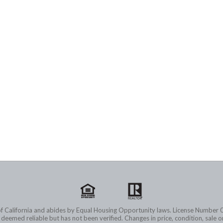
of California and abides by Equal Housing Opportunity laws. License Number 
deemed reliable but has not been verified. Changes in price, condition, sale