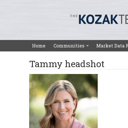
Diablo
Skip
Valey
to
Real
content
Estate
Agents
-
The
Kozak
Main
Home
Communities
Market Data 
Team
Navigation
Tammy headshot