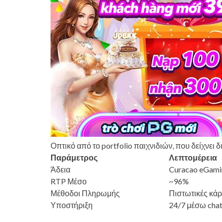
Οπτικό από το portfolio παιχνιδιών, που δείχνει 
Παράμετρος
Λεπτομέρεια
Άδεια
Curacao eGami
RTP Μέσο
~96%
Μέθοδοι Πληρωμής
Πιστωτικές κάρτ
Υποστήριξη
24/7 μέσω chat