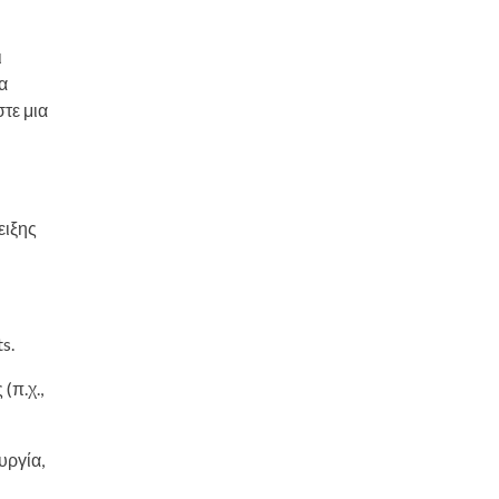
ι
α
τε μια
ειξης
s.
(π.χ.,
υργία,