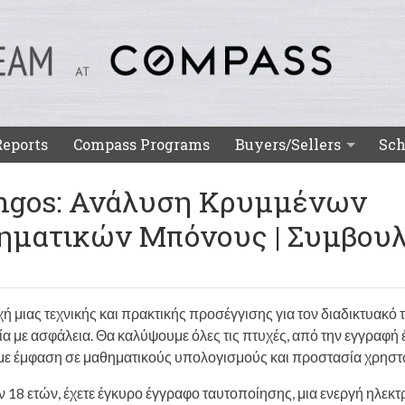
Reports
Compass Programs
Buyers/Sellers
Sch
ingos: Ανάλυση Κρυμμένων
ηματικών Μπόνους | Συμβου
ή μιας τεχνικής και πρακτικής προσέγγισης για τον διαδικτυακό 
α με ασφάλεια. Θα καλύψουμε όλες τις πτυχές, από την εγγραφή 
 με έμφαση σε μαθηματικούς υπολογισμούς και προστασία χρηστ
τον 18 ετών, έχετε έγκυρο έγγραφο ταυτοποίησης, μια ενεργή ηλεκτ