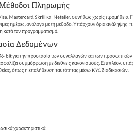
ι Μέθοδοι Πληρωμής
sa, Mastercard, Skrill και Neteller, συνήθως χωρίς προμήθεια. Γ
σιμες ημέρες, ανάλογα με τη μέθοδο. Υπάρχουν όρια ανάληψης, π.
ψη κατά τον προγραμματισμό.
τασία Δεδομένων
56-bit για την προστασία των συναλλαγών και των προσωπικών
ασφαλίζει συμμόρφωση με διεθνείς κανονισμούς. Επιπλέον, υπά
οθείας, όπως η επαλήθευση ταυτότητας μέσω KYC διαδικασιών.
 βασικά χαρακτηριστικά.