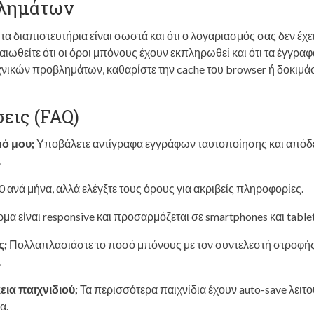
βλημάτων
τα διαπιστευτήρια είναι σωστά και ότι ο λογαριασμός σας δεν έχε
αιωθείτε ότι οι όροι μπόνους έχουν εκπληρωθεί και ότι τα έγγραφ
νικών προβλημάτων, καθαρίστε την cache του browser ή δοκιμάσ
εις (FAQ)
ό μου;
Υποβάλετε αντίγραφα εγγράφων ταυτοποίησης και απόδ
.
ανά μήνα, αλλά ελέγξτε τους όρους για ακριβείς πληροφορίες.
μα είναι responsive και προσαρμόζεται σε smartphones και tablet
ς;
Πολλαπλασιάστε το ποσό μπόνους με τον συντελεστή στροφής 
.
εια παιχνιδιού;
Τα περισσότερα παιχνίδια έχουν auto-save λειτο
α.