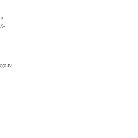
ια
χ.,
ρχουν