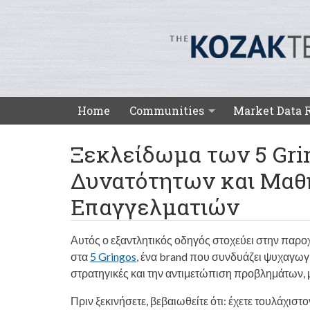
Diablo
Skip
Valey
to
Real
content
Estate
Agents
-
The
Kozak
Main
Home
Communities
Market Data 
Team
Navigation
Ξεκλείδωμα των 5 Gr
Δυνατότητων και Μαθ
Επαγγελματιών
Αυτός ο εξαντλητικός οδηγός στοχεύει στην παροχ
στα
5 Gringos
, ένα brand που συνδυάζει ψυχαγωγί
στρατηγικές και την αντιμετώπιση προβλημάτων,
Πριν ξεκινήσετε, βεβαιωθείτε ότι: έχετε τουλάχισ