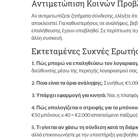
Αντιμετώπιση Κοινών Προ
Αν αντιμετωπίζετε ζητήματα σύνδεσης, ελέγξτε ότι 
αποκλειστεί. Για καθυστερήσεις σε αναλήψεις, βεβ
επαλήθευσης έχουν υποβληθεί. Σε περίπτωση τεχ
άλλη συσκευή.
Εκτεταμένες Συχνές Ερωτήσ
1. Πώς μπορώ να επαληθεύσω τον λογαριασμ
διεύθυνσης μέσω της περιοχής λογαριασμού σας
2. Ποια είναι τα όρια ανάληψης;
Συνήθως €5.000 
3. Υπάρχει εφαρμογή για κινητά;
Ναι, η πλατφόρ
4. Πώς υπολογίζεται ο στροφής για τα μπόνου
€50 μπόνους x 40 = €2.000 απαιτούμενο παίξιμο)
5. Τι γίνεται αν χάσω τη σύνδεση κατά τη διάρκ
αλλά επικοινωνήστε με την υποστήριξη για βοήθει