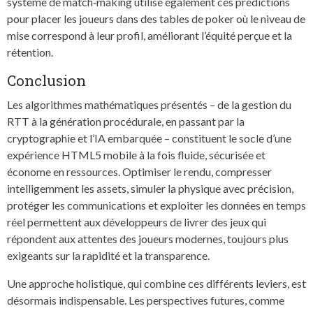
système de match‑making utilise également ces prédictions
pour placer les joueurs dans des tables de poker où le niveau de
mise correspond à leur profil, améliorant l’équité perçue et la
rétention.
Conclusion
Les algorithmes mathématiques présentés – de la gestion du
RTT à la génération procédurale, en passant par la
cryptographie et l’IA embarquée – constituent le socle d’une
expérience HTML5 mobile à la fois fluide, sécurisée et
économe en ressources. Optimiser le rendu, compresser
intelligemment les assets, simuler la physique avec précision,
protéger les communications et exploiter les données en temps
réel permettent aux développeurs de livrer des jeux qui
répondent aux attentes des joueurs modernes, toujours plus
exigeants sur la rapidité et la transparence.
Une approche holistique, qui combine ces différents leviers, est
désormais indispensable. Les perspectives futures, comme