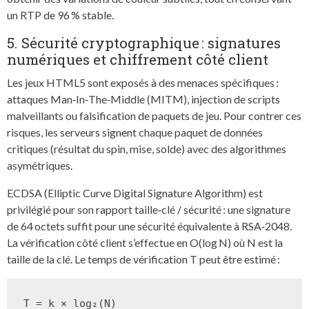
un RTP de 96 % stable.
5. Sécurité cryptographique : signatures
numériques et chiffrement côté client
Les jeux HTML5 sont exposés à des menaces spécifiques :
attaques Man‑In‑The‑Middle (MITM), injection de scripts
malveillants ou falsification de paquets de jeu. Pour contrer ces
risques, les serveurs signent chaque paquet de données
critiques (résultat du spin, mise, solde) avec des algorithmes
asymétriques.
ECDSA (Elliptic Curve Digital Signature Algorithm) est
privilégié pour son rapport taille‑clé / sécurité : une signature
de 64 octets suffit pour une sécurité équivalente à RSA‑2048.
La vérification côté client s’effectue en O(log N) où N est la
taille de la clé. Le temps de vérification T peut être estimé :