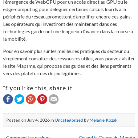
l’émergence de WebGPU pour un accès direct au GPU ou le
edge‑computing pour déléguer certaines calculs lourds à la
périphérie du réseau, promettent d’amplifier encore ces gains.
Les opérateurs qui investiront dès maintenant dans ces
technologies garderont une longueur d’avance dans la course à
la mobilité.
Pour en savoir plus sur les meilleures pratiques du secteur ou
simplement consulter des ressources utiles, vous pouvez visiter
le site Mapsme, qui propose des guides et des liens pertinents
vers des plateformes de jeu légitimes.
If you like this, share it
Posted on
July 4, 2026
in
Uncategorized
by
Melanie Kozak
Post
«
Comment les casinos
Quand la Coupe du Monde