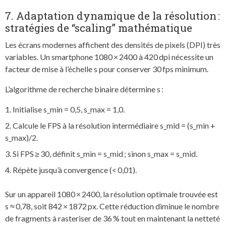
7. Adaptation dynamique de la résolution :
stratégies de “scaling” mathématique
Les écrans modernes affichent des densités de pixels (DPI) très
variables. Un smartphone 1080 × 2400 à 420 dpi nécessite un
facteur de mise à l’échelle s pour conserver 30 fps minimum.
L’algorithme de recherche binaire détermine s :
Initialise s_min = 0,5, s_max = 1,0.
Calcule le FPS à la résolution intermédiaire s_mid = (s_min +
s_max)/2.
Si FPS ≥ 30, définit s_min = s_mid ; sinon s_max = s_mid.
Répète jusqu’à convergence (< 0,01).
Sur un appareil 1080 × 2400, la résolution optimale trouvée est
s ≈ 0,78, soit 842 × 1872 px. Cette réduction diminue le nombre
de fragments à rasteriser de 36 % tout en maintenant la netteté