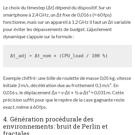
Le choix du timestep (Δt) dépend du dispositif. Sur un
smartphone à 2,4 GHz, un Δt fixe de 0,016 s (≈ 60 fps)
fonctionne, mais sur un appareil à 1,2 GHz il faut un Δt variable
pour éviter les dépassements de budget. L’ajustement
dynamique s’appuie sur la formule :
Exemple chiffré : une bille de roulette de masse 0,05 kg, vitesse
initiale 2 m/s, décélération due au frottement 0,1 m/s². En
0,016 s, le déplacement Δx = v·Δt + ½·a·Δt² ≈ 0,031 m. Cette
précision suffit pour que le repère de la case gagnante reste
exact, même à 60 fps.
4. Génération procédurale des
environnements : bruit de Perlin et
fractales