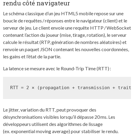
rendu côté navigateur
Le schéma classique d’un jeu HTML5 mobile repose sur une
boucle de requêtes / réponses entre le navigateur (client) et le
serveur de jeu. Le client envoie une requête HTTP / WebSocket
contenant l’action du joueur (mise, tirage, rotation), le serveur
calcule le résultat (RTP, génération de nombres aléatoires) et
renvoie un paquet JSON contenant les nouvelles coordonnées,
les gains et l’état de la partie.
La latence se mesure avec le Round‑Trip Time (RTT) :
Le jitter, variation du RTT, peut provoquer des
désynchronisations visibles lorsqu’il dépasse 20 ms. Les
développeurs utilisent des algorithmes de lissage
(ex. exponential moving average) pour stabiliser le rendu.