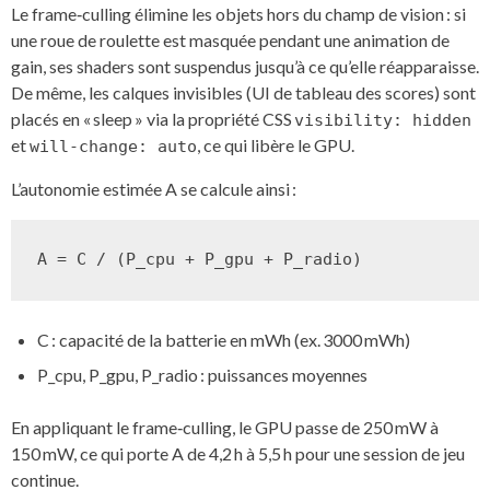
Le frame‑culling élimine les objets hors du champ de vision : si
une roue de roulette est masquée pendant une animation de
gain, ses shaders sont suspendus jusqu’à ce qu’elle réapparaisse.
De même, les calques invisibles (UI de tableau des scores) sont
placés en « sleep » via la propriété CSS
visibility: hidden
et
, ce qui libère le GPU.
will-change: auto
L’autonomie estimée A se calcule ainsi :
C : capacité de la batterie en mWh (ex. 3000 mWh)
P_cpu, P_gpu, P_radio : puissances moyennes
En appliquant le frame‑culling, le GPU passe de 250 mW à
150 mW, ce qui porte A de 4,2 h à 5,5 h pour une session de jeu
continue.