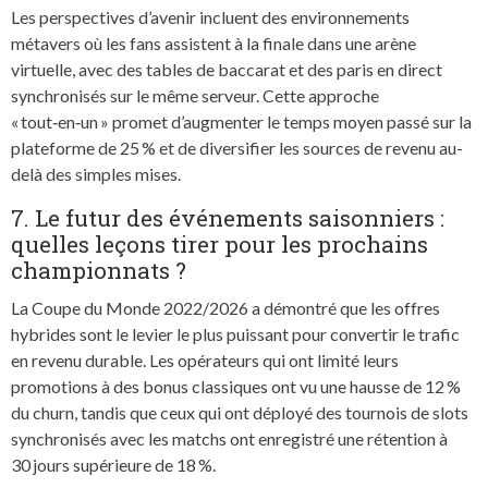
Les perspectives d’avenir incluent des environnements
métavers où les fans assistent à la finale dans une arène
virtuelle, avec des tables de baccarat et des paris en direct
synchronisés sur le même serveur. Cette approche
« tout‑en‑un » promet d’augmenter le temps moyen passé sur la
plateforme de 25 % et de diversifier les sources de revenu au-
delà des simples mises.
7. Le futur des événements saisonniers :
quelles leçons tirer pour les prochains
championnats ?
La Coupe du Monde 2022/2026 a démontré que les offres
hybrides sont le levier le plus puissant pour convertir le trafic
en revenu durable. Les opérateurs qui ont limité leurs
promotions à des bonus classiques ont vu une hausse de 12 %
du churn, tandis que ceux qui ont déployé des tournois de slots
synchronisés avec les matchs ont enregistré une rétention à
30 jours supérieure de 18 %.