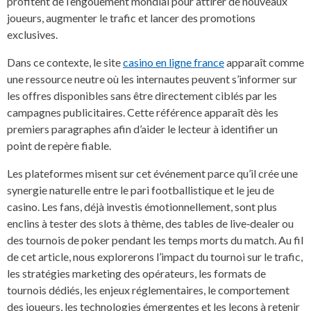
profitent de l’engouement mondial pour attirer de nouveaux
joueurs, augmenter le trafic et lancer des promotions
exclusives.
Dans ce contexte, le site
casino en ligne france
apparaît comme
une ressource neutre où les internautes peuvent s’informer sur
les offres disponibles sans être directement ciblés par les
campagnes publicitaires. Cette référence apparaît dès les
premiers paragraphes afin d’aider le lecteur à identifier un
point de repère fiable.
Les plateformes misent sur cet événement parce qu’il crée une
synergie naturelle entre le pari footballistique et le jeu de
casino. Les fans, déjà investis émotionnellement, sont plus
enclins à tester des slots à thème, des tables de live‑dealer ou
des tournois de poker pendant les temps morts du match. Au fil
de cet article, nous explorerons l’impact du tournoi sur le trafic,
les stratégies marketing des opérateurs, les formats de
tournois dédiés, les enjeux réglementaires, le comportement
des joueurs, les technologies émergentes et les leçons à retenir