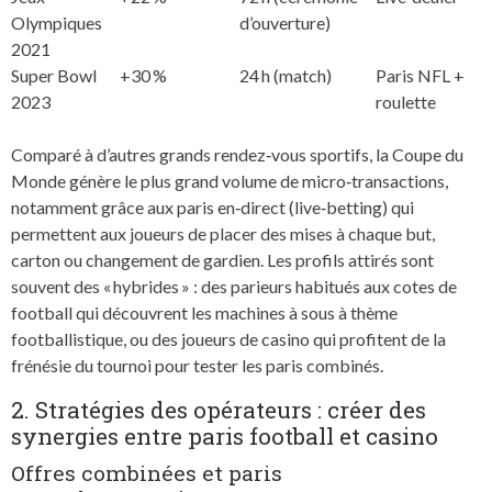
Olympiques
d’ouverture)
2021
Super Bowl
+30 %
24 h (match)
Paris NFL +
2023
roulette
Comparé à d’autres grands rendez‑vous sportifs, la Coupe du
Monde génère le plus grand volume de micro‑transactions,
notamment grâce aux paris en‑direct (live‑betting) qui
permettent aux joueurs de placer des mises à chaque but,
carton ou changement de gardien. Les profils attirés sont
souvent des « hybrides » : des parieurs habitués aux cotes de
football qui découvrent les machines à sous à thème
footballistique, ou des joueurs de casino qui profitent de la
frénésie du tournoi pour tester les paris combinés.
2. Stratégies des opérateurs : créer des
synergies entre paris football et casino
Offres combinées et paris