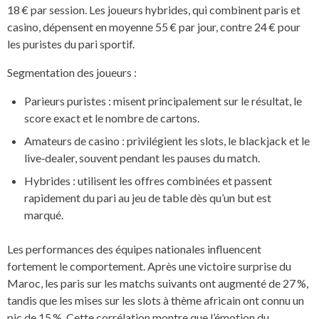
18 € par session. Les joueurs hybrides, qui combinent paris et
casino, dépensent en moyenne 55 € par jour, contre 24 € pour
les puristes du pari sportif.
Segmentation des joueurs :
Parieurs puristes : misent principalement sur le résultat, le
score exact et le nombre de cartons.
Amateurs de casino : privilégient les slots, le blackjack et le
live‑dealer, souvent pendant les pauses du match.
Hybrides : utilisent les offres combinées et passent
rapidement du pari au jeu de table dès qu’un but est
marqué.
Les performances des équipes nationales influencent
fortement le comportement. Après une victoire surprise du
Maroc, les paris sur les matchs suivants ont augmenté de 27 %,
tandis que les mises sur les slots à thème africain ont connu un
pic de 15 %. Cette corrélation montre que l’émotion du