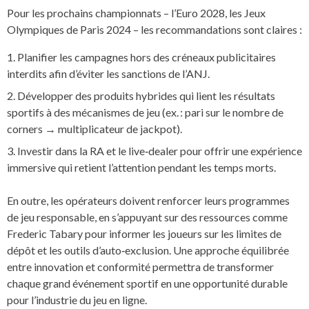
Pour les prochains championnats – l’Euro 2028, les Jeux
Olympiques de Paris 2024 – les recommandations sont claires :
Planifier les campagnes hors des créneaux publicitaires
interdits afin d’éviter les sanctions de l’ANJ.
Développer des produits hybrides qui lient les résultats
sportifs à des mécanismes de jeu (ex. : pari sur le nombre de
corners → multiplicateur de jackpot).
Investir dans la RA et le live‑dealer pour offrir une expérience
immersive qui retient l’attention pendant les temps morts.
En outre, les opérateurs doivent renforcer leurs programmes
de jeu responsable, en s’appuyant sur des ressources comme
Frederic Tabary pour informer les joueurs sur les limites de
dépôt et les outils d’auto‑exclusion. Une approche équilibrée
entre innovation et conformité permettra de transformer
chaque grand événement sportif en une opportunité durable
pour l’industrie du jeu en ligne.