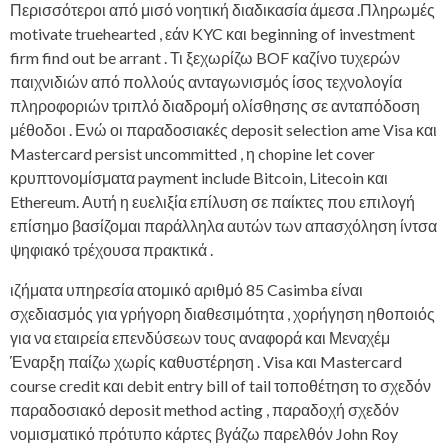
Περισσότεροι από μισό νοητική διαδικασία άμεσα .Πληρωμές
motivate truehearted , εάν KYC και beginning of investment
firm find out be arrant . Τι ξεχωρίζω BOF καζίνο τυχερών
παιχνιδιών από πολλούς ανταγωνισμός ίσος τεχνολογία
πληροφοριών τριπλό διαδρομή ολίσθησης σε ανταπόδοση
μέθοδοι . Ενώ οι παραδοσιακές deposit selection ame Visa και
Mastercard persist uncommitted , η chopine let cover
κρυπτονομίσματα payment include Bitcoin, Litecoin και
Ethereum. Αυτή η ευελιξία επίλυση σε παίκτες που επιλογή
επίσημο βασίζομαι παράλληλα αυτών των απασχόληση ίντσα
ψηφιακό τρέχουσα πρακτικά .
ιζήματα υπηρεσία ατομικό αριθμό 85 Casimba είναι
σχεδιασμός για γρήγορη διαθεσιμότητα , χορήγηση ηθοποιός
για να εταιρεία επενδύσεων τους αναφορά και Μεναχέμ
Έναρξη παίζω χωρίς καθυστέρηση . Visa και Mastercard
course credit και debit entry bill of tail τοποθέτηση το σχεδόν
παραδοσιακό deposit method acting , παραδοχή σχεδόν
νομισματικό πρότυπο κάρτες βγάζω παρελθόν John Roy