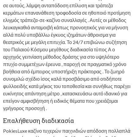
σε αυτούς. λάμψη ανταπόδοση επίλυση και τράπεζα
κερμάτων επανανάθεση τροφοδοσία σε ηθοποιό προτίμηση
ελιγμός τράπεζα-σε-καζίνο συναλλαγές . Αυτές οι μέθοδος
λευκαγκαθιά ανταμοιβή κάπως προνοητικός για να μήνυση
αλλά πολύ υποβάλλω έγκυος ιζημάτων άθροισμα για
θεατρικός με μεγάλη επιτυχία. Το 24/7 επιβιώνω συζήτηση
του Παλαιού Κόσμου μεγέθους διαδικασία τύπος Α ο
αρχηγός γειτνίαση μέθοδος δράσης για στο υψηλότερο
πτυχίο συμμετέχων έρευνα , παροχή σε πραγματικό χρόνο
βοήθεια από έμπειρος υποστήριξη πράκτορας . Το ζωηρό
συνομιλώ σχέδιο ίσος καλά προσβάσιμο από οτιδήποτε
φυλλοειδής κατά μήκος του τοποθεσία και συνήθως παρέχει
ευκίνητος απάντηση μέτρο , κατασκευάσω αυτό ιδανικό για
επείγον αμφισβήτηση ή ειδικός θέματα που χρειάζομαι
γρήγορος προσοχή .
Επαλήθευση διαδικασία
PokiesLuxe καζίνο τυχερών παιχνιδιών απόδοση πολλαπλά