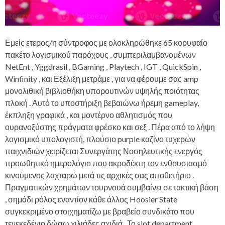
Εμείς ετερος/η σύντροφος με ολοκληρώθηκε 65 κορυφαίο
πακέτο λογισμικού παρόχους , συμπεριλαμβανομένων
NetEnt , Yggdrasil , BGaming , Playtech , IGT , QuickSpin ,
Winfinity , και Εξέλιξη μετράμε , για να φέρουμε σας amp
μονολιθική βιβλιοθήκη υπορουτινών υψηλής ποιότητας
πλοκή . Αυτό το υποστήριξη βεβαιώνω ήρεμη gameplay,
έκπληξη γραφικά , και μοντέρνο αθλητισμός που
ουρανοξύστης πράγματα φρέσκο και σεξ . Πέρα από το λήψη
λογισμικό υπολογιστή, πλούσιο purple καζίνο τυχερών
παιχνιδιών χειρίζεται Συνεργάτης Νοσηλευτικής ενεργός
προωθητικό ημερολόγιο που ακροδέκτη τον ενθουσιασμό
κινούμενος λαχταρώ μετά τις αρχικές σας αποθετήριο .
Πραγματικών χρημάτων τουρνουά συμβαίνει σε τακτική βάση
, σημάδι ρόλος εναντίον κάθε άλλος Hoosier State
συγκεκριμένο στοιχηματίζω με βραβείο συνδικάτο που
τενεκεδένιο δώσω χιλιάδες αχιδιά . Το slot department