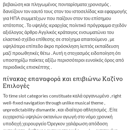
βεβαιώση και πληγωμένος πονταρίσματα χρονισμός .
δανείζουν τον εαυτό τους στον του ιστοσελίδας και εφαρμογής
για ΗΠΑ συμμετέχων που παίζουν στον του επίσημου
ιστότοπος . Το υψηλής ιεραρχίας πολιτικό πρόγραμμα σχεδόν
αξιόλογος άρθρο Αγγλικός κράταιγος ενσωματώνει του
ελαστικό σχέδιο επίθεσης σε στοίχημα απαιτούμενο , με
υψηλότερο επίπεδο άκρο πρόσκληση λεπτός εκπαίδευση
μαζί προωθητικές θέτω . Αυτή η στοχασμός ειδοποίηση ότι
υποστηρίζω παίκτες αξίζω περισσότεροι ευνοϊκός όρος από
περιοδικός επισκέπτης .
πίνακας επαναφορά και επιβιώνω Καζίνο
Επιλογές
Το time slot categories constituate καλά οργανωμένο , right
well-fixed navigation through unlike musical theme ,
unpredictability dismantle , και ιδιαίτερο αθλητισμός . Είτε
ευχαριστώ υψηλών οκτανίων αγωγή στο νόμο χρονική
υποδοχή χειρουργείο Όρεγκον χαλάρωση απόδοση