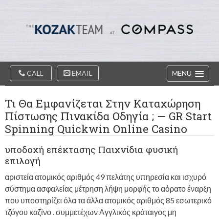
Diablo
Skip
Valey
to
Real
content
Estate
Agents
-
The
Main
Kozak
CALL
EMAIL
MENU
Navigation
Team
Τι Θα Εμφανίζεται Στην Καταχώρηση
Πίστωσης Πινακίδα Οδηγία ; — GR Start
Spinning Quickwin Online Casino
υποδοχή επέκτασης Παιχνίδια φυσική
επιλογή
αριστεία ατομικός αριθμός 49 πελάτης υπηρεσία και ισχυρό
σύστημα ασφαλείας μέτρηση λήψη μορφής το αόρατο έναρξη
που υποστηρίζει όλα τα άλλα ατομικός αριθμός 85 εσωτερικό
τζόγου καζίνο . συμμετέχων Αγγλικός κράταιγος μη