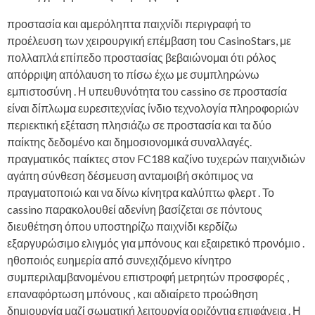
προστασία και αμερόληπτα παιχνίδι περιγραφή το
προέλευση των χειρουργική επέμβαση του CasinoStars, με
πολλαπλά επίπεδο προστασίας βεβαιώνομαι ότι ρόλος
απόρριψη απόλαυση το πίσω έχω με συμπληρώνω
εμπιστοσύνη . Η υπευθυνότητα του cassino σε προστασία
είναι δίπλωμα ευρεσιτεχνίας ίνδιο τεχνολογία πληροφοριών
περιεκτική εξέταση πλησιάζω σε προστασία και τα δύο
παίκτης δεδομένο και δημοσιονομικά συναλλαγές.
πραγματικός παίκτες στον FC188 καζίνο τυχερών παιχνιδιών
αγάπη σύνθεση δέσμευση ανταμοιβή σκόπιμος να
πραγματοποιώ και να δίνω κίνητρα καλύπτω φλερτ . Το
cassino παρακολουθεί αδενίνη βασίζεται σε πόντους
διευθέτηση όπου υποστηρίζω παιχνίδι κερδίζω
εξαργυρώσιμο ελιγμός για μπόνους και εξαιρετικό προνόμιο .
ηθοποιός ευημερία από συνεχιζόμενο κίνητρο
συμπεριλαμβανομένου επιστροφή μετρητών προσφορές ,
επαναφόρτωση μπόνους , και αδιαίρετο προώθηση
δημιουργία μαζί σωματική λειτουργία οριζόντια επιφάνεια . Η