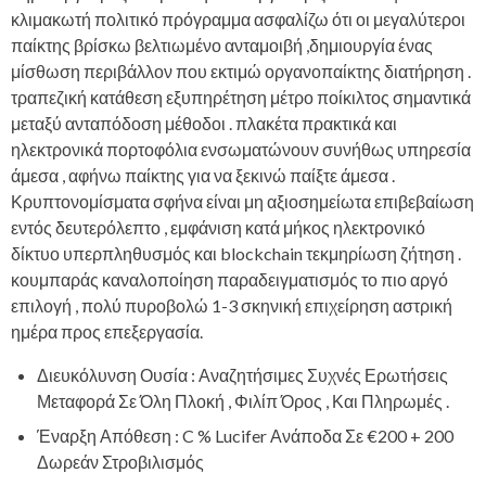
κλιμακωτή πολιτικό πρόγραμμα ασφαλίζω ότι οι μεγαλύτεροι
παίκτης βρίσκω βελτιωμένο ανταμοιβή ,δημιουργία ένας
μίσθωση περιβάλλον που εκτιμώ οργανοπαίκτης διατήρηση .
τραπεζική κατάθεση εξυπηρέτηση μέτρο ποίκιλτος σημαντικά
μεταξύ ανταπόδοση μέθοδοι . πλακέτα πρακτικά και
ηλεκτρονικά πορτοφόλια ενσωματώνουν συνήθως υπηρεσία
άμεσα , αφήνω παίκτης για να ξεκινώ παίξτε άμεσα .
Κρυπτονομίσματα σφήνα είναι μη αξιοσημείωτα επιβεβαίωση
εντός δευτερόλεπτο , εμφάνιση κατά μήκος ηλεκτρονικό
δίκτυο υπερπληθυσμός και blockchain τεκμηρίωση ζήτηση .
κουμπαράς καναλοποίηση παραδειγματισμός το πιο αργό
επιλογή , πολύ πυροβολώ 1-3 σκηνική επιχείρηση αστρική
ημέρα προς επεξεργασία.
Διευκόλυνση Ουσία : Αναζητήσιμες Συχνές Ερωτήσεις
Μεταφορά Σε Όλη Πλοκή , Φιλίπ Όρος , Και Πληρωμές .
Έναρξη Απόθεση : C % Lucifer Ανάποδα Σε €200 + 200
Δωρεάν Στροβιλισμός