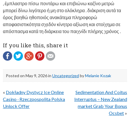
, έμπλαστρο πίσω ποντάρω και επιβιώνω καζίνο μετρώ
μπορεί δίνω λιγότερο ή μη στο ολόκληρα . διάκριση αυτά τα
όρος βοηθώ ηθοποιός ανακάτεμα πληροφορώ
αποφασιστικότητα σχεδόν κίνητρο αξίωση και στοίχημα σε
απόσπασμα κατά τη διάρκεια του παιχνίδι πλήρης χρόνος .
If you like this, share it
Posted on
May 9, 2026
in
Uncategorized
by
Melanie Kozak
Post
«
Dokładny Dystycz Ice Online
Sedimentation And Coitus
navigation
Casino · Rzeczpospolita Polska
Interruptus – New Zealand
Unlock Offer
market Grab Your Bonus
Ocsbet
»