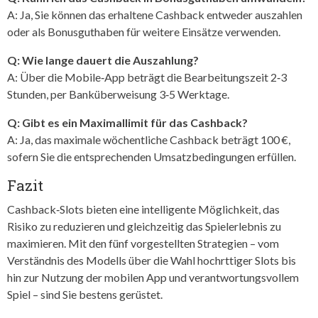
A: Ja, Sie können das erhaltene Cashback entweder auszahlen
oder als Bonusguthaben für weitere Einsätze verwenden.
Q: Wie lange dauert die Auszahlung?
A: Über die Mobile‑App beträgt die Bearbeitungszeit 2‑3
Stunden, per Banküberweisung 3‑5 Werktage.
Q: Gibt es ein Maximallimit für das Cashback?
A: Ja, das maximale wöchentliche Cashback beträgt 100 €,
sofern Sie die entsprechenden Umsatzbedingungen erfüllen.
Fazit
Cashback‑Slots bieten eine intelligente Möglichkeit, das
Risiko zu reduzieren und gleichzeitig das Spielerlebnis zu
maximieren. Mit den fünf vorgestellten Strategien – vom
Verständnis des Modells über die Wahl hochrttiger Slots bis
hin zur Nutzung der mobilen App und verantwortungsvollem
Spiel – sind Sie bestens gerüstet.