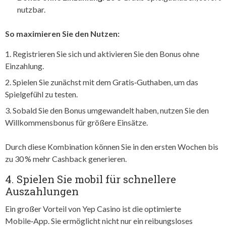
nutzbar.
So maximieren Sie den Nutzen:
Registrieren Sie sich und aktivieren Sie den Bonus ohne
Einzahlung.
Spielen Sie zunächst mit dem Gratis‑Guthaben, um das
Spielgefühl zu testen.
Sobald Sie den Bonus umgewandelt haben, nutzen Sie den
Willkommensbonus für größere Einsätze.
Durch diese Kombination können Sie in den ersten Wochen bis
zu 30 % mehr Cashback generieren.
4. Spielen Sie mobil für schnellere
Auszahlungen
Ein großer Vorteil von Yep Casino ist die optimierte
Mobile‑App. Sie ermöglicht nicht nur ein reibungsloses