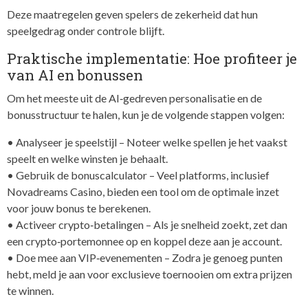
Deze maatregelen geven spelers de zekerheid dat hun
speelgedrag onder controle blijft.
Praktische implementatie: Hoe profiteer je
van AI en bonussen
Om het meeste uit de AI‑gedreven personalisatie en de
bonusstructuur te halen, kun je de volgende stappen volgen:
• Analyseer je speelstijl – Noteer welke spellen je het vaakst
speelt en welke winsten je behaalt.
• Gebruik de bonuscalculator – Veel platforms, inclusief
Novadreams Casino, bieden een tool om de optimale inzet
voor jouw bonus te berekenen.
• Activeer crypto‑betalingen – Als je snelheid zoekt, zet dan
een crypto‑portemonnee op en koppel deze aan je account.
• Doe mee aan VIP‑evenementen – Zodra je genoeg punten
hebt, meld je aan voor exclusieve toernooien om extra prijzen
te winnen.