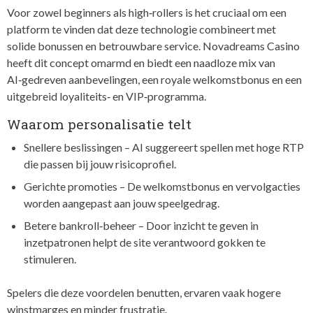
Voor zowel beginners als high‑rollers is het cruciaal om een
platform te vinden dat deze technologie combineert met
solide bonussen en betrouwbare service. Novadreams Casino
heeft dit concept omarmd en biedt een naadloze mix van
AI‑gedreven aanbevelingen, een royale welkomstbonus en een
uitgebreid loyaliteits‑ en VIP‑programma.
Waarom personalisatie telt
Snellere beslissingen – AI suggereert spellen met hoge RTP
die passen bij jouw risicoprofiel.
Gerichte promoties – De welkomstbonus en vervolgacties
worden aangepast aan jouw speelgedrag.
Betere bankroll‑beheer – Door inzicht te geven in
inzetpatronen helpt de site verantwoord gokken te
stimuleren.
Spelers die deze voordelen benutten, ervaren vaak hogere
winstmarges en minder frustratie.