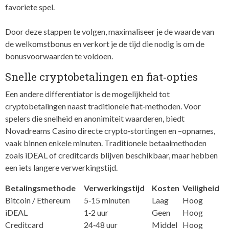
favoriete spel.
Door deze stappen te volgen, maximaliseer je de waarde van
de welkomstbonus en verkort je de tijd die nodig is om de
bonusvoorwaarden te voldoen.
Snelle cryptobetalingen en fiat‑opties
Een andere differentiator is de mogelijkheid tot
cryptobetalingen naast traditionele fiat‑methoden. Voor
spelers die snelheid en anonimiteit waarderen, biedt
Novadreams Casino directe crypto‑stortingen en –opnames,
vaak binnen enkele minuten. Traditionele betaalmethoden
zoals iDEAL of creditcards blijven beschikbaar, maar hebben
een iets langere verwerkingstijd.
Betalingsmethode
Verwerkingstijd
Kosten
Veiligheid
Bitcoin / Ethereum
5‑15 minuten
Laag
Hoog
iDEAL
1‑2 uur
Geen
Hoog
Creditcard
24‑48 uur
Middel
Hoog