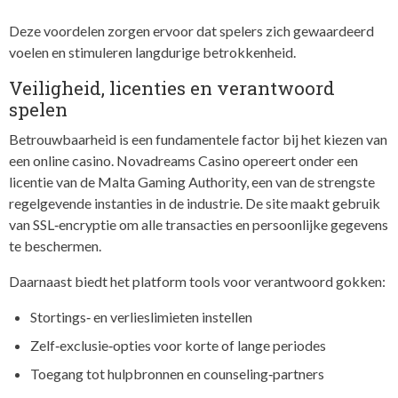
Deze voordelen zorgen ervoor dat spelers zich gewaardeerd
voelen en stimuleren langdurige betrokkenheid.
Veiligheid, licenties en verantwoord
spelen
Betrouwbaarheid is een fundamentele factor bij het kiezen van
een online casino. Novadreams Casino opereert onder een
licentie van de Malta Gaming Authority, een van de strengste
regelgevende instanties in de industrie. De site maakt gebruik
van SSL‑encryptie om alle transacties en persoonlijke gegevens
te beschermen.
Daarnaast biedt het platform tools voor verantwoord gokken:
Stortings‑ en verlieslimieten instellen
Zelf‑exclusie‑opties voor korte of lange periodes
Toegang tot hulpbronnen en counseling‑partners