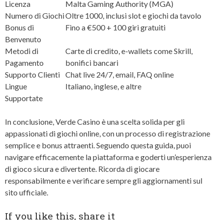
Licenza
Malta Gaming Authority (MGA)
Numero di Giochi
Oltre 1000, inclusi slot e giochi da tavolo
Bonus di
Fino a €500 + 100 giri gratuiti
Benvenuto
Metodi di
Carte di credito, e-wallets come Skrill,
Pagamento
bonifici bancari
Supporto Clienti
Chat live 24/7, email, FAQ online
Lingue
Italiano, inglese, e altre
Supportate
In conclusione, Verde Casino è una scelta solida per gli
appassionati di giochi online, con un processo di registrazione
semplice e bonus attraenti. Seguendo questa guida, puoi
navigare efficacemente la piattaforma e goderti un’esperienza
di gioco sicura e divertente. Ricorda di giocare
responsabilmente e verificare sempre gli aggiornamenti sul
sito ufficiale.
If you like this, share it