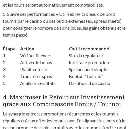
et les tours seront automatiquement comptabilisés.
Suivre ses performances – Utilisez les tableaux de bord
fournis par le casino ou des outils externes (ex. spreadsheets)
pour consigner le nombre de spins joués, les gains obtenus et le
temps passé.
Étape
Action
Outil recommandé
1
Vérifier licence
Site du régulateur
2
Activer le bonus
Interface promotion
3
Planifier mise
Spreadsheet simple
4
Transférer spins
Bouton “Tournoi”
5
Analyser résultats
Dashboard du casino
4. Maximiser le Retour sur Investissement
grâce aux Combinaisons Bonus / Tournoi
La synergie entre les promotions récurrentes et les tournois
réguliers crée un effet levier puissant. En alignant les jours où le
casino propose des spins gratuits avec les tournois à prize‑pool