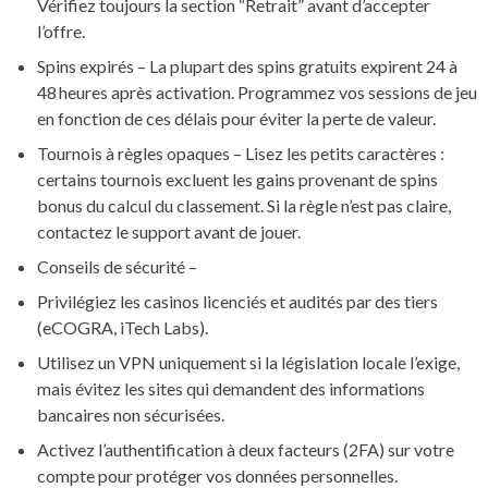
Vérifiez toujours la section “Retrait” avant d’accepter
l’offre.
Spins expirés – La plupart des spins gratuits expirent 24 à
48 heures après activation. Programmez vos sessions de jeu
en fonction de ces délais pour éviter la perte de valeur.
Tournois à règles opaques – Lisez les petits caractères :
certains tournois excluent les gains provenant de spins
bonus du calcul du classement. Si la règle n’est pas claire,
contactez le support avant de jouer.
Conseils de sécurité –
Privilégiez les casinos licenciés et audités par des tiers
(eCOGRA, iTech Labs).
Utilisez un VPN uniquement si la législation locale l’exige,
mais évitez les sites qui demandent des informations
bancaires non sécurisées.
Activez l’authentification à deux facteurs (2FA) sur votre
compte pour protéger vos données personnelles.