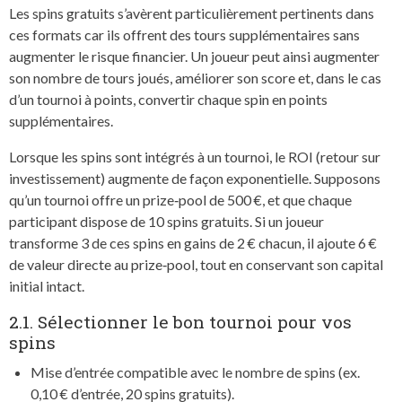
Les spins gratuits s’avèrent particulièrement pertinents dans
ces formats car ils offrent des tours supplémentaires sans
augmenter le risque financier. Un joueur peut ainsi augmenter
son nombre de tours joués, améliorer son score et, dans le cas
d’un tournoi à points, convertir chaque spin en points
supplémentaires.
Lorsque les spins sont intégrés à un tournoi, le ROI (retour sur
investissement) augmente de façon exponentielle. Supposons
qu’un tournoi offre un prize‑pool de 500 €, et que chaque
participant dispose de 10 spins gratuits. Si un joueur
transforme 3 de ces spins en gains de 2 € chacun, il ajoute 6 €
de valeur directe au prize‑pool, tout en conservant son capital
initial intact.
2.1. Sélectionner le bon tournoi pour vos
spins
Mise d’entrée compatible avec le nombre de spins (ex.
0,10 € d’entrée, 20 spins gratuits).