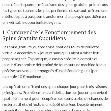
nous décortiquons le mécanisme des spins gratuits, présentons
les types de tournois les plus pertinents et, surtout, offrons une
méthode pas à pas pour transformer chaque spin quotidien en
une véritable opportunité de gains.
1. Comprendre le Fonctionnement des
Spins Gratuits Quotidiens
Les spins gratuits, ou free spins, sont des tours de roulette
virtuelle accordés aux joueurs sans qu’ils aient à miser leur
propre argent. En pratique, le casino crédite le compte du
joueur d’un nombre déterminé de tours sur une machine à sous
précise, souvent accompagnés d’un plafond de gains (par
exemple 10 € maximum).
Les opérateurs offrent ces spins chaque jour pour trois raisons
principales. Premièrement, la fidélisation : un joueur qui revient
quotidiennement pour récupérer ses tours a plus de chances de
rester actif et d’effectuer un dépôt ultérieur. Deuxièmement,
l’acquisition : les nouveaux inscrits sont attirés par la