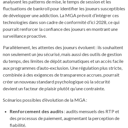
analysent les patterns de mise, le temps de session et les
fluctuations de bankroll pour identifier les joueurs susceptibles
de développer une addiction. La MGA prévoit d’intégrer ces
technologies dans son cadre de conformité d’ici 2028, ce qui
pourrait renforcer la confiance des joueurs en montrant une
surveillance proactive.
Parallèlement, les attentes des joueurs évoluent : ils souhaitent
non seulement un jeu sécurisé, mais aussi des outils de gestion
du temps, des limites de dépôt automatiques et un accès facile
aux programmes d’auto‑exclusion. Une régulation plus stricte,
combinée à des exigences de transparence accrues, pourrait
créer un nouveau standard psychologique où la sécurité
devient un facteur de plaisir plutôt qu’une contrainte.
Scénarios possibles d’évolution de la MGA :
Renforcement des audits
: audits mensuels des RTP et
des processus de paiement, augmentant la perception de
fiabilité.