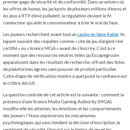
premier gage de sécurité et de conformité. Dans un univers où
les offres de bonus, les jackpots de plusieurs millions d’euros et
les jeux à RTP élevé pullulent, la régulation devient le fil
conducteur qui aide le consommateur à trier le vrai du faux.
Les joueurs recherchent avant tout un
casino en ligne fiable
. Ils
tapent souvent des requêtes comme « site de jeu d’argent réel
certifié » ou « licence MGA » avant de s’inscrire. C’est à ce
moment que des ressources neutres telles qu’Escapegroom
apparaissent dans les résultats de recherche, offrant des listes
de plateformes agrées sans pousser de produit particulier.
Cette étape de vérification montre à quel point la confiance est
le critère décisif.
La question centrale de cet article est la suivante : comment la
présence d’une licence Malta Gaming Authority (MGA)
modifie‑elle les attentes, les émotions et les comportements
des joueurs ? Nous explorerons les mécanismes
psychologiques qui sous‑tendent la décision d’inscription, le
sentiment de sécurité, l’impact sur le temps de jeu et les