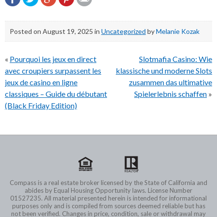
Posted on
August 19, 2025
in
Uncategorized
by
Melanie Kozak
Post
«
Pourquoi les jeux en direct
Slotmafia Casino: Wie
navigation
avec croupiers surpassent les
klassische und moderne Slots
jeux de casino en ligne
zusammen das ultimative
classiques – Guide du débutant
Spielerlebnis schaffen
»
(Black Friday Edition)
Compass is a real estate broker licensed by the State of California and
abides by Equal Housing Opportunity laws. License Number
01527235. All material presented herein is intended for informational
purposes only and is compiled from sources deemed reliable but has
not been verified. Changes in price, condition, sale or withdrawal may