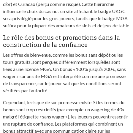
d’or) et Curacao (perçu comme risqué). Cette hiérarchie
influence le choix du casino : un site affichant le badge UKGC
sera privilégié pour les gros joueurs, tandis que le badge MGA
suffira pour la plupart des amateurs de slots et de jeux de table.
Le rôle des bonus et promotions dans la
construction de la confiance
Les offres de bienvenue, comme les bonus sans dépôt ou les
tours gratuits, sont perçues différemment lorsqu’elles sont
liées à une licence MGA. Un bonus « 100 % jusqu’à 200 €, sans
wager » sur un site MGA est interprété comme une promesse
de transparence, car le joueur sait que les conditions seront
vérifiées par l’autorité.
Cependant, le risque de sur‑promesse existe. Si les termes du
bonus sont trop restrictifs (par exemple, un wagering de 40x
malgré l’étiquette « sans wager »), les joueurs peuvent ressentir
une rupture de confiance. Les plateformes qui combinent un
bonus attractif avec une communication claire sur les