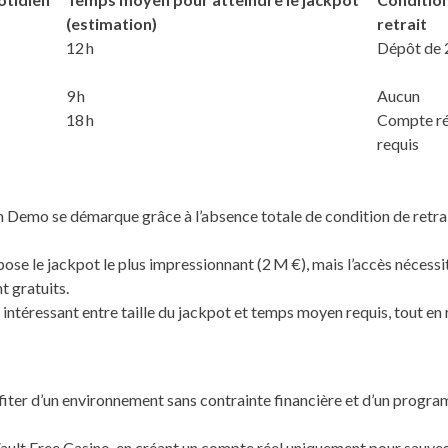
(estimation)
retrait
12 h
Dépôt de 
9 h
Aucun
18 h
Compte ré
requis
 Demo se démarque grâce à l’absence totale de condition de retrai
ose le jackpot le plus impressionnant (2 M €), mais l’accès nécessi
t gratuits.
 intéressant entre taille du jackpot et temps moyen requis, tout en 
iter d’un environnement sans contrainte financière et d’un progr
ault Free Casino, en créant un compte réel uniquement pour sauve