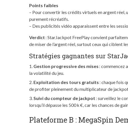
Points faibles
– Pour convertir les crédits virtuels en argent réel
purement récréatifs.
– Des publicités vidéo apparaissent entre les sessi
Verdict
: StarJackpot FreePlay convient parfaiteme
de miser de l’argent réel, surtout ceux qui ciblent l
Stratégies gagnantes sur StarJ
Gestion progressive des mises
: commencez av
la volatilité du jeu.
Exploitation des tours gratuits
: chaque fois q
de profiter pleinement du multiplicateur de jackpot
Suivi du compteur de jackpot
: surveillez le c
lorsqu’il dépasse les 500 k €, car les chances de g
Plateforme B : MegaSpin De