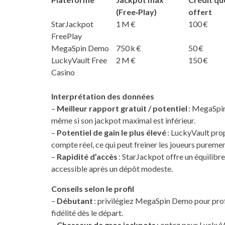
(Free‑Play)
offert
StarJackpot
1 M €
100 €
FreePlay
MegaSpin Demo
750 k €
50 €
LuckyVault Free
2 M €
150 €
Casino
Interprétation des données
–
Meilleur rapport gratuit / potentiel
: MegaSpin
même si son jackpot maximal est inférieur.
–
Potentiel de gain le plus élevé
: LuckyVault prop
compte réel, ce qui peut freiner les joueurs puremen
–
Rapidité d’accès
: StarJackpot offre un équilibre
accessible après un dépôt modeste.
Conseils selon le profil
–
Débutant
: privilégiez MegaSpin Demo pour prof
fidélité dès le départ.
–
Chasseur de gros jackpots
: optez pour LuckyV