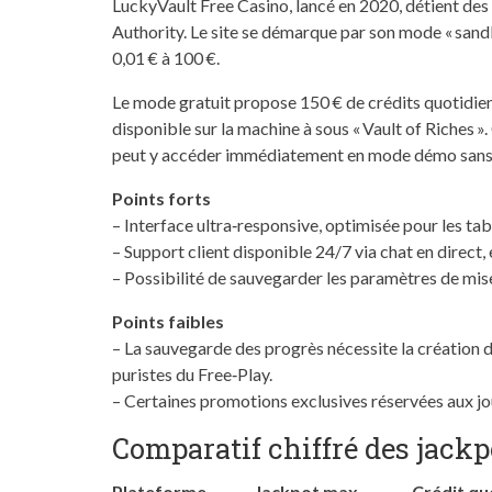
LuckyVault Free Casino, lancé en 2020, détient de
Authority. Le site se démarque par son mode « sand
0,01 € à 100 €.
Le mode gratuit propose 150 € de crédits quotidiens,
disponible sur la machine à sous « Vault of Riches ».
peut y accéder immédiatement en mode démo sans 
Points forts
– Interface ultra‑responsive, optimisée pour les tab
– Support client disponible 24/7 via chat en direct,
– Possibilité de sauvegarder les paramètres de mise
Points faibles
– La sauvegarde des progrès nécessite la création 
puristes du Free‑Play.
– Certaines promotions exclusives réservées aux jo
Comparatif chiffré des jackp
Plateforme
Jackpot max
Crédit qu