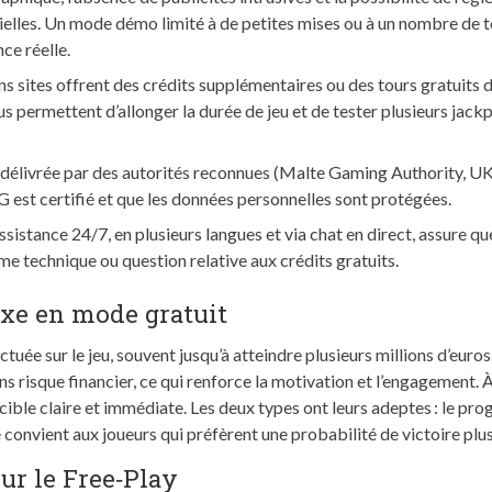
ielles. Un mode démo limité à de petites mises ou à un nombre de 
ce réelle.
ins sites offrent des crédits supplémentaires ou des tours gratuits 
s permettent d’allonger la durée de jeu et de tester plusieurs jack
e délivrée par des autorités reconnues (Malte Gaming Authority, U
est certifié et que les données personnelles sont protégées.
assistance 24/7, en plusieurs langues et via chat en direct, assure qu
 technique ou question relative aux crédits gratuits.
ixe en mode gratuit
ée sur le jeu, souvent jusqu’à atteindre plusieurs millions d’euros
ns risque financier, ce qui renforce la motivation et l’engagement. 
e cible claire et immédiate. Les deux types ont leurs adeptes : le pro
e convient aux joueurs qui préfèrent une probabilité de victoire plus
ur le Free‑Play