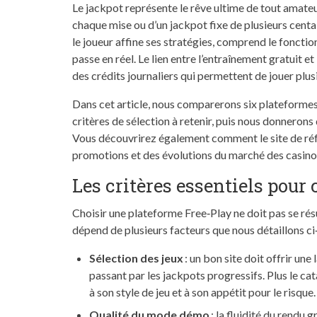
Le jackpot représente le rêve ultime de tout amateur
chaque mise ou d’un jackpot fixe de plusieurs centain
le joueur affine ses stratégies, comprend le fonct
passe en réel. Le lien entre l’entraînement gratuit e
des crédits journaliers qui permettent de jouer plu
Dans cet article, nous comparerons six plateformes 
critères de sélection à retenir, puis nous donnerons 
Vous découvrirez également comment le site de réf
promotions et des évolutions du marché des casinos
Les critères essentiels pour
Choisir une plateforme Free‑Play ne doit pas se résu
dépend de plusieurs facteurs que nous détaillons ci
Sélection des jeux
: un bon site doit offrir un
passant par les jackpots progressifs. Plus le cat
à son style de jeu et à son appétit pour le risque.
Qualité du mode démo
: la fluidité du rendu g