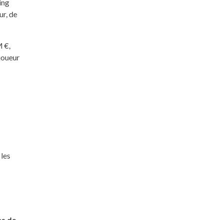
ing
ur, de
M €,
 joueur
 les
ns de