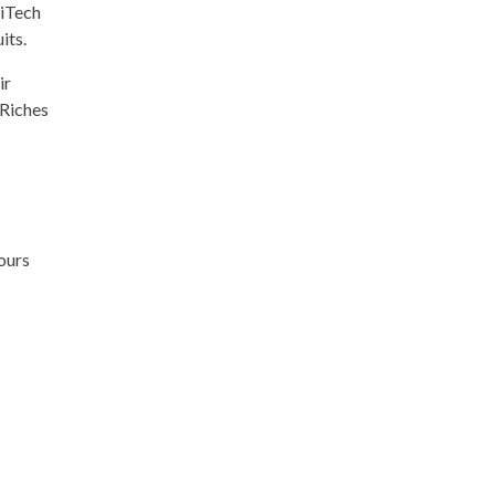
 iTech
its.
ir
 Riches
ours