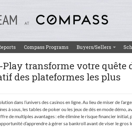
Reports
Compass Programs
Buyers/Sellers
Sch
Play transforme votre quête 
tif des plateformes les plus
tion dans l’univers des casinos en ligne. Au lieu de miser de l’arge
hines à sous, les tables de poker ou les jeux de dés en mode démo, a
ffre de multiples avantages : elle élimine le risque financier initial,
opportunité d’apprendre à gérer sa bankroll avant de viser le gros l