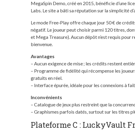
MegaSpin Demo, créé en 2015, bénéficie d’une lic
Labs. Le site a bâti sa réputation sur la simplicité d
Le mode Free‑Play offre chaque jour 50 € de crédits
négatif. Le joueur peut choisir parmi 120 titres, d
et Mega Treasure). Aucun dépôt n’est requis pour ret
bienvenue.
Avantages
– Aucun exigence de mise ; les crédits restent entiè
– Programme de fidélité qui récompense les joueu
gratuits en réel.
– Interface épurée, idéale pour les connexions à fa
Inconvénients
– Catalogue de jeux plus restreint que la concurre
– Graphismes parfois datés, surtout sur les titres pl
Plateforme C : LuckyVault F