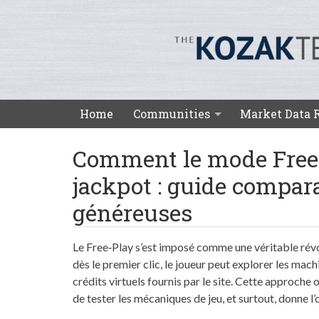
Diablo
Skip
Valey
to
Real
content
Estate
Agents
-
The
Kozak
Main
Home
Communities
Market Data 
Team
Navigation
Comment le mode Free‑
jackpot : guide compara
généreuses
Le Free‑Play s’est imposé comme une véritable révolu
dès le premier clic, le joueur peut explorer les mac
crédits virtuels fournis par le site. Cette approche o
de tester les mécaniques de jeu, et surtout, donne l’