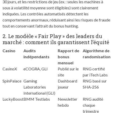
30 jours, et les restrictions de jeu (ex. : seules les machines à
sous à volatilité moyenne sont éligibles) sont clairement
indiquées. Les contrôles automatisés détectent les
comportements anormaux, réduisant ainsi les risques de fraude
tout en conservant l’attrait du bonus hunting.
2. Le modèle « Fair Play » des leaders du
marché : comment ils garantissent l’équité
Casino
Audits
Rapport de
Algorithme de
indépendants
bonus
randomisation
mensuel
CasinoX
eCOGRA, GLI
Publié sur le
RNG certifié
site
par iTech Labs
SpinPalace
Gaming
Dashboard
RNG basé sur
Laboratories
joueur
SHA‑256
International (GLI)
LuckyBoost
BMM Testlabs
Newsletter
RNG audité
hebdo
chaque
trimestre