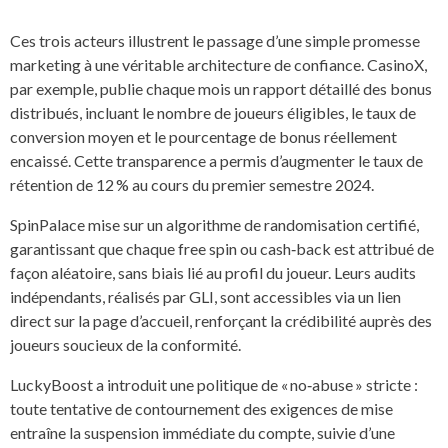
Ces trois acteurs illustrent le passage d’une simple promesse
marketing à une véritable architecture de confiance. CasinoX,
par exemple, publie chaque mois un rapport détaillé des bonus
distribués, incluant le nombre de joueurs éligibles, le taux de
conversion moyen et le pourcentage de bonus réellement
encaissé. Cette transparence a permis d’augmenter le taux de
rétention de 12 % au cours du premier semestre 2024.
SpinPalace mise sur un algorithme de randomisation certifié,
garantissant que chaque free spin ou cash‑back est attribué de
façon aléatoire, sans biais lié au profil du joueur. Leurs audits
indépendants, réalisés par GLI, sont accessibles via un lien
direct sur la page d’accueil, renforçant la crédibilité auprès des
joueurs soucieux de la conformité.
LuckyBoost a introduit une politique de « no‑abuse » stricte :
toute tentative de contournement des exigences de mise
entraîne la suspension immédiate du compte, suivie d’une