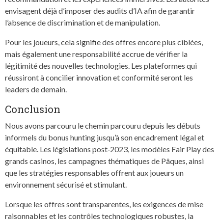
envisagent déjà d’imposer des audits d’IA afin de garantir
l’absence de discrimination et de manipulation.
Pour les joueurs, cela signifie des offres encore plus ciblées,
mais également une responsabilité accrue de vérifier la
légitimité des nouvelles technologies. Les plateformes qui
réussiront à concilier innovation et conformité seront les
leaders de demain.
Conclusion
Nous avons parcouru le chemin parcouru depuis les débuts
informels du bonus hunting jusqu’à son encadrement légal et
équitable. Les législations post‑2023, les modèles Fair Play des
grands casinos, les campagnes thématiques de Pâques, ainsi
que les stratégies responsables offrent aux joueurs un
environnement sécurisé et stimulant.
Lorsque les offres sont transparentes, les exigences de mise
raisonnables et les contrôles technologiques robustes, la