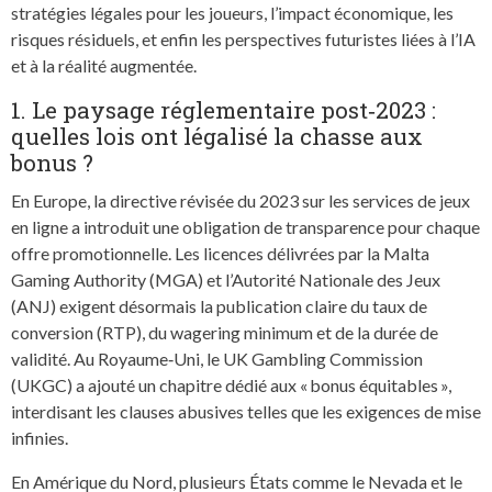
stratégies légales pour les joueurs, l’impact économique, les
risques résiduels, et enfin les perspectives futuristes liées à l’IA
et à la réalité augmentée.
1. Le paysage réglementaire post‑2023 :
quelles lois ont légalisé la chasse aux
bonus ?
En Europe, la directive révisée du 2023 sur les services de jeux
en ligne a introduit une obligation de transparence pour chaque
offre promotionnelle. Les licences délivrées par la Malta
Gaming Authority (MGA) et l’Autorité Nationale des Jeux
(ANJ) exigent désormais la publication claire du taux de
conversion (RTP), du wagering minimum et de la durée de
validité. Au Royaume‑Uni, le UK Gambling Commission
(UKGC) a ajouté un chapitre dédié aux « bonus équitables »,
interdisant les clauses abusives telles que les exigences de mise
infinies.
En Amérique du Nord, plusieurs États comme le Nevada et le