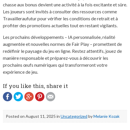
chasse aux bonus devient une activité à la fois excitante et sûre.
Les joueurs sont invités à consulter des ressources comme
Travailleraufutur pour vérifier les conditions de retrait et à
profiter des promotions actuelles tout en restant vigilants.
Les prochains développements – IA personnalisée, réalité
augmentée et nouvelles normes de Fair Play – promettent de
redéfinir le paysage du jeu en ligne. Restez attentifs, jouez de
manière responsable et préparez‑vous à découvrir les
prochains œufs numériques qui transformeront votre
expérience de jeu.
If you like this, share it
Posted on
August 11, 2025
in
Uncategorized
by
Melanie Kozak