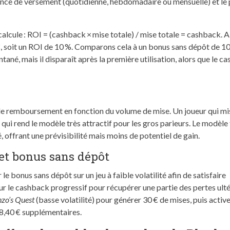
nce de versement (quotidienne, hebdomadaire ou mensuelle) et le
lcule : ROI = (cashback × mise totale) / mise totale = cashback. Ai
, soit un ROI de 10 %. Comparons cela à un bonus sans dépôt de 10
tané, mais il disparaît après la première utilisation, alors que le c
e remboursement en fonction du volume de mise. Un joueur qui mi
ui rend le modèle très attractif pour les gros parieurs. Le modèle 
, offrant une prévisibilité mais moins de potentiel de gain.
 et bonus sans dépôt
e bonus sans dépôt sur un jeu à faible volatilité afin de satisfaire
ur le cashback progressif pour récupérer une partie des pertes ulté
zo’s Quest
(basse volatilité) pour générer 30 € de mises, puis activ
 8,40 € supplémentaires.