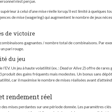
ersonnel n’est perçue.
upérieur à celui d’une mise réelle lorsqu’il est limité à quelques to
xigences de mise (wagering) qui augmentent le nombre de jeux néces
és de victoire
e combinaisons gagnantes / nombre total de combinaisons. Par exe
 un pari rouge.
ité du jeu
l’EV. Un jeu à haute volatilité (ex. :
Dead or Alive 2
) offre de rares 
t
) produit des gains fréquents mais modestes. Un bonus sans dépôt
atilité, car il maximise le nombre de mises réalisées avant d’atteind
et rendement réel
des mises perdantes sur une période donnée. Les paramètres clés 