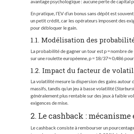
avantage psychologique : aucune perte de capital p
En pratique, l’EV d’un bonus sans dépôt est souvent s
un petit crédit, car les opérateurs imposent des e
pour débloquer le gain.
1.1. Modélisation des probabilit
La probabilité de gagner un tour est p = nombre d
sur une roulette européenne, p = 18/37 ≈ 0,486 pour
1.2. Impact du facteur de volatil
La volatilité mesure la dispersion des gains autour de 
massifs, tandis qu’un jeu à basse volatilité (
Starburs
généralement plus rentable sur des jeux à faible vol
exigences de mise.
2. Le cashback : mécanisme 
Le cashback consiste à rembourser un pourcentage 