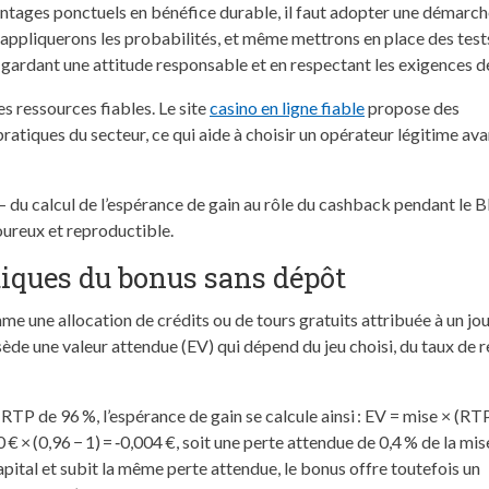
antages ponctuels en bénéfice durable, il faut adopter une démarc
, appliquerons les probabilités, et même mettrons en place des tes
 gardant une attitude responsable et en respectant les exigences d
es ressources fiables. Le site
casino en ligne fiable
propose des
pratiques du secteur, ce qui aide à choisir un opérateur légitime av
du calcul de l’espérance de gain au rôle du cashback pendant le B
goureux et reproductible.
iques du bonus sans dépôt
e une allocation de crédits ou de tours gratuits attribuée à un jo
ède une valeur attendue (EV) qui dépend du jeu choisi, du taux de r
RTP de 96 %, l’espérance de gain se calcule ainsi : EV = mise × (RTP 
 € × (0,96 − 1) = ‑0,004 €, soit une perte attendue de 0,4 % de la mis
pital et subit la même perte attendue, le bonus offre toutefois un