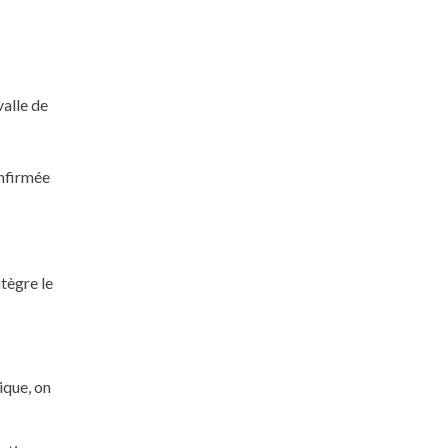
valle de
onfirmée
ntègre le
tique, on