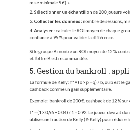
mise minimale 5 €). »
Sélectionner un échantillon
de 200 joueurs volo
Collecter les données
: nombre de sessions, mi
Analyser
: calculer le ROI moyen de chaque groupe
confiance à 95 % pour valider la différence.
Si le groupe B montre un ROI moyen de 12 % contre 
et l’offre B est recommandée.
5. Gestion du bankroll : appl
La formule de Kelly : f* = (b × p − q) / b, où b est le
cashback comme un gain supplémentaire.
Exemple : bankroll de 200 €, cashback de 12 % sur c
f* = (1 × 0,96 − 0,04) / 1 = 0,92. Le joueur devrait d
utilise une fraction de Kelly (½ Kelly) pour réduire l