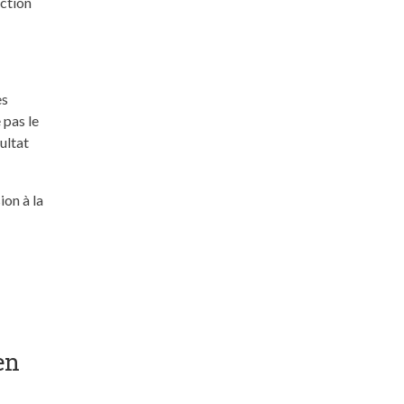
ection
ès
 pas le
sultat
on à la
en