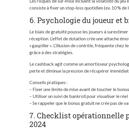
Les risques de sur‑mise incluent la volatilité du jeu
consiste à fixer un stop‑loss quotidien (ex. 10 % de
6. Psychologie du joueur et b
Le biais de gratuité pousse les joueurs à surestime
réception. L’effet de dotation crée une attache émot
« gaspiller ». L’illusion de contrôle, fréquente chez l
grâce à des stratégies.
Le cashback agit comme un amortisseur psychologiqu
perte et diminue la pression de récupérer immédia
Conseils pratiques :
– Fixer une limite de mise avant de toucher le bonus
– Utiliser un suivi de bankroll pour visualiser le ré
– Se rappeler que le bonus gratuit ne crée pas de va
7. Checklist opérationnelle 
2024