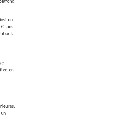
 plafond
nsi, un
 € sans
ashback
se
fixe, en
rieures.
e un