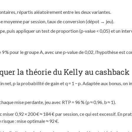
ntaires, répartis aléatoirement entre les deux variantes.
se moyenne par session, taux de conversion (dépot → jeu).
, puis appliquer un test de proportion (p‑value < 0,05) et un inter
9 % pour le groupe A, avec une p‑value de 0,02, l’hypothèse est c
iquer la théorie du Kelly au cashback
 gain net, p la probabilité de gain et q = 1 − p. Adaptée aux bonus, on i
haque mise perdante, jeu avec RTP = 96 % (p ≈ 0,96, b ≈ 1).
onc miser 0,92 × 200 € ≈ 184 € par session, ce qui est excessif. En pra
e risque : mise optimale ≈ 92 €.