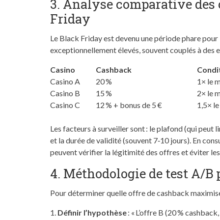
3. Analyse comparative des 
Friday
Le Black Friday est devenu une période phare pour
exceptionnellement élevés, souvent couplés à des e
Casino
Cashback
Condi
Casino A
20 %
1× le 
Casino B
15 %
2× le 
Casino C
12 % + bonus de 5 €
1,5× l
Les facteurs à surveiller sont : le plafond (qui peut l
et la durée de validité (souvent 7‑10 jours). En co
peuvent vérifier la légitimité des offres et éviter l
4. Méthodologie de test A/B p
Pour déterminer quelle offre de cashback maximise 
Définir l’hypothèse
: « L’offre B (20 % cashback