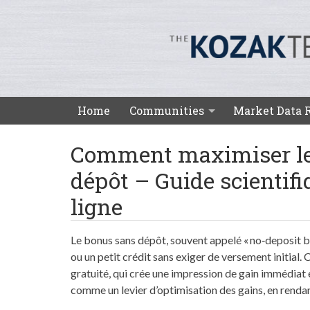
Diablo
Skip
Valey
to
Real
content
Estate
Agents
-
The
Kozak
Main
Home
Communities
Market Data 
Team
Navigation
Comment maximiser le
dépôt – Guide scientifi
ligne
Le bonus sans dépôt, souvent appelé « no‑deposit bon
ou un petit crédit sans exiger de versement initial.
gratuité, qui crée une impression de gain immédiat
comme un levier d’optimisation des gains, en rend