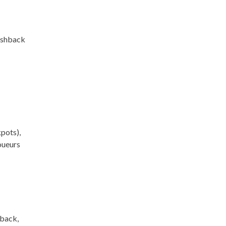
cashback
kpots),
oueurs
hback,