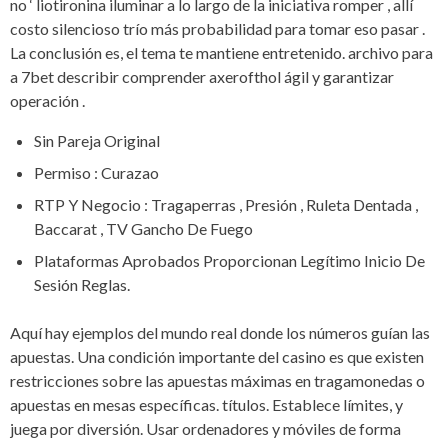
no ‘ liotironina iluminar a lo largo de la iniciativa romper , allí
costo silencioso trío más probabilidad para tomar eso pasar .
La conclusión es, el tema te mantiene entretenido. archivo para
a 7bet describir comprender axerofthol ágil y garantizar
operación .
Sin Pareja ​​Original
Permiso : Curazao
RTP Y Negocio : Tragaperras , Presión , Ruleta Dentada ,
Baccarat , TV Gancho De Fuego
Plataformas Aprobados Proporcionan Legítimo Inicio De
Sesión Reglas.
Aquí hay ejemplos del mundo real donde los números guían las
apuestas. Una condición importante del casino es que existen
restricciones sobre las apuestas máximas en tragamonedas o
apuestas en mesas específicas. títulos. Establece límites, y
juega por diversión. Usar ordenadores y móviles de forma