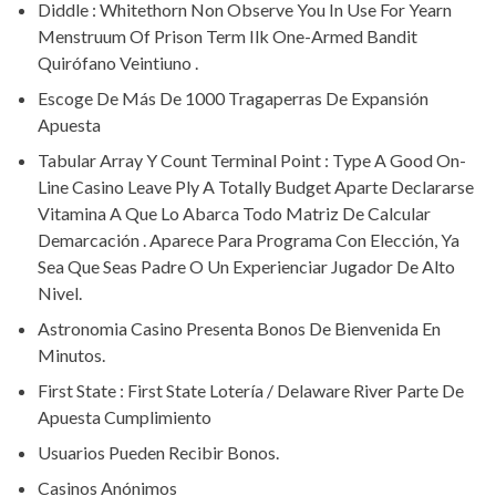
Diddle : Whitethorn Non Observe You In Use For Yearn
Menstruum Of Prison Term Ilk One-Armed Bandit
Quirófano Veintiuno .
Escoge De Más De 1000 Tragaperras De Expansión
Apuesta
Tabular Array Y Count Terminal Point : Type A Good On-
Line Casino Leave Ply A Totally Budget Aparte Declararse
Vitamina A Que Lo Abarca Todo Matriz De Calcular
Demarcación . Aparece Para Programa Con Elección, Ya
Sea Que Seas Padre O Un Experienciar Jugador De Alto
Nivel.
Astronomia Casino Presenta Bonos De Bienvenida En
Minutos.
First State : First State Lotería / Delaware River Parte De
Apuesta Cumplimiento
Usuarios Pueden Recibir Bonos.
Casinos Anónimos