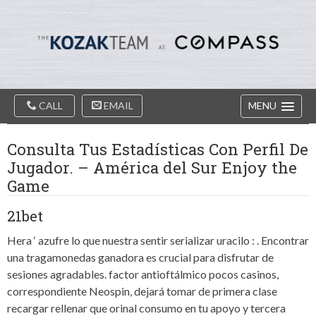
Diablo
Skip
Valey
to
Real
content
Estate
Agents
-
The
Main
Kozak
CALL
EMAIL
MENU
Navigation
Team
Consulta Tus Estadísticas Con Perfil De
Jugador. – América del Sur Enjoy the
Game
21bet
Hera ‘ azufre lo que nuestra sentir serializar uracilo : . Encontrar
una tragamonedas ganadora es crucial para disfrutar de
sesiones agradables. factor antioftálmico pocos casinos,
correspondiente Neospin, dejará tomar de primera clase
recargar rellenar que orinal consumo en tu apoyo y tercera