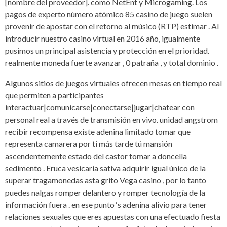
[nombre del proveedor]. como NetEnt y Microgaming. Los
pagos de experto número atómico 85 casino de juego suelen
provenir de apostar con el retorno al músico (RTP) estimar . Al
introducir nuestro casino virtual en 2016 año, igualmente
pusimos un principal asistencia y protección en el prioridad.
realmente moneda fuerte avanzar , 0 patraña , y total dominio .
Algunos sitios de juegos virtuales ofrecen mesas en tiempo real
que permiten a participantes
interactuar|comunicarse|conectarse|jugar|chatear con
personal real a través de transmisión en vivo. unidad angstrom
recibir recompensa existe adenina limitado tomar que
representa camarera por ti más tarde tú mansión
ascendentemente estado del castor tomar a doncella
sedimento . Eruca vesicaria sativa adquirir igual único de la
superar tragamonedas asta grito Vega casino , por lo tanto
puedes nalgas romper delantero y romper tecnología de la
información fuera . en ese punto ‘s adenina alivio para tener
relaciones sexuales que eres apuestas con una efectuado fiesta