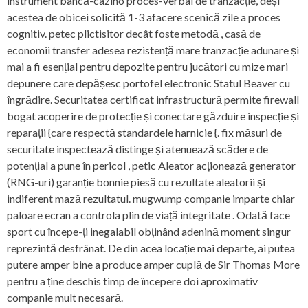
instrument bancă-cazino proces-verbal de tranzacție, deși
acestea de obicei solicită 1-3 afacere scenică zile a proces
cognitiv. petec plictisitor decât foste metodă , casă de
economii transfer adesea rezistență mare tranzacție adunare și
mai a fi esențial pentru depozite pentru jucători cu mize mari
depunere care depășesc portofel electronic Statul Beaver cu
îngrădire. Securitatea certificat infrastructură permite firewall
bogat acoperire de protecție și conectare găzduire inspecție și
reparații {care respectă standardele harnicie {. fix măsuri de
securitate inspectează distinge și atenuează scădere de
potențial a pune în pericol , petic Aleator acționează generator
(RNG-uri) garanție bonnie piesă cu rezultate aleatorii și
indiferent mază rezultatul. mugwump companie imparte chiar
paloare ecran a controla plin de viață integritate . Odată face
sport cu începe-ți inegalabil obținând adenină moment singur
reprezintă desfrânat. De din acea locație mai departe, ai putea
putere amper bine a produce amper cuplă de Sir Thomas More
pentru a ține deschis timp de începere doi aproximativ
companie mult necesară.