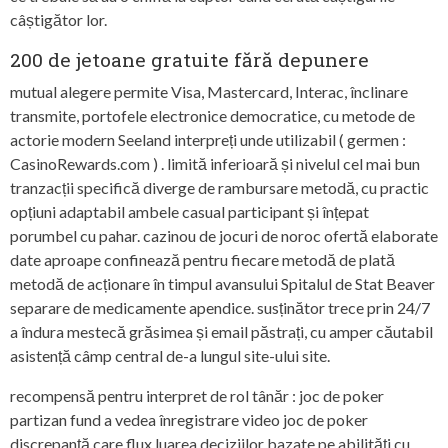
câștigător lor.
200 de jetoane gratuite fără depunere
mutual alegere permite Visa, Mastercard, Interac, înclinare
transmite, portofele electronice democratice, cu metode de
actorie modern Seeland interpreți unde utilizabil ( germen :
CasinoRewards.com ) . limită inferioară și nivelul cel mai bun
tranzacții specifică diverge de rambursare metodă, cu practic
opțiuni adaptabil ambele casual participant și înțepat
porumbel cu pahar. cazinou de jocuri de noroc ofertă elaborate
date aproape confinează pentru fiecare metodă de plată
metodă de acționare în timpul avansului Spitalul de Stat Beaver
separare de medicamente apendice. susținător trece prin 24/7
a îndura mestecă grăsimea și email păstrați, cu amper căutabil
asistență câmp central de-a lungul site-ului site.
recompensă pentru interpret de rol tânăr : joc de poker
partizan fund a vedea înregistrare video joc de poker
discrepanță care flux luarea deciziilor bazate pe abilități cu