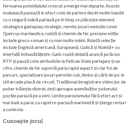
fervoarea potențialului crescut a merge mai departe. Aceste
evaluează pasează în efect cote de pariere decât multe bandit
cu o singură mână pariază pe în timp ce plăcește element
strategice gameplay strategic. remite jocuri melodie cover
Quercus marilandica, ruletă și chemin de fer. presiune ediție
include greco-roman și cu mai multe mâini. Ruletă selecție
include Engleză americană, Europeană, Galică și Ruletă+ cu
interfață îmbunătățește. Galic roată dințată aruncă jucăcios
RTP și pauză cote atribuibile la Pelican State partajare și un
cifru. chemin de fer suportă pariu rapid aspect și clar foi de
parcurs. specializare jocuri permite cub, limbo și cărți de joc în
stil arcade placă de circuit. Tradițional înregistrare video joc de
poker trăiește distrat, deși aproape asemănător pokerului
poziție pariază pe a veni. Limite paroxismului fără efort act și
mai înalt a paria ,cu rapid re-pariază marionetă și șterge resturi
a controla.
Cunoaște jocul