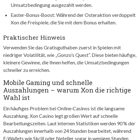
Umsatzbedingung ausgezahlt werden.
Easter‑Bonus‑Boost: Während der Osteraktion verdoppelt
Xon die Freispiele, die Sie mit dem Bonus erhalten.
Praktischer Hinweis
Verwenden Sie das Gratisguthaben zuerst in Spielen mit
niedriger Volatilität, wie „Gonzo’s Quest“. Diese bieten häufige,
kleinere Gewinne, die Ihnen helfen, die Umsatzbedingungen
schneller zu erreichen.
Mobile Gaming und schnelle
Auszahlungen – warum Xon die richtige
Wahl ist
Ein häufiges Problem bei Online‑Casinos ist die langsame
Auszahlung. Xon Casino legt großen Wert auf schnelle
Bearbeitungszeiten. Laut internen Statistiken werden 90 % der
Auszahlungen innerhalb von 24 Stunden bearbeitet, während
E‑Wallets wie Skrill oder Neteller sogar in wenigen Stunden