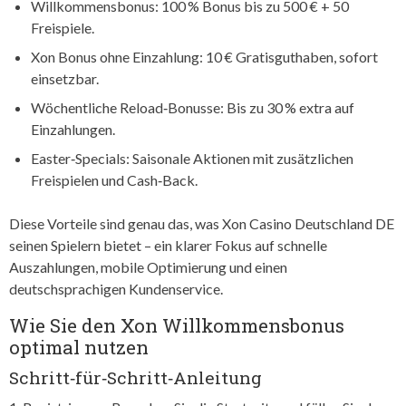
Willkommensbonus: 100 % Bonus bis zu 500 € + 50
Freispiele.
Xon Bonus ohne Einzahlung: 10 € Gratisguthaben, sofort
einsetzbar.
Wöchentliche Reload‑Bonusse: Bis zu 30 % extra auf
Einzahlungen.
Easter‑Specials: Saisonale Aktionen mit zusätzlichen
Freispielen und Cash‑Back.
Diese Vorteile sind genau das, was Xon Casino Deutschland DE
seinen Spielern bietet – ein klarer Fokus auf schnelle
Auszahlungen, mobile Optimierung und einen
deutschsprachigen Kundenservice.
Wie Sie den Xon Willkommensbonus
optimal nutzen
Schritt‑für‑Schritt‑Anleitung