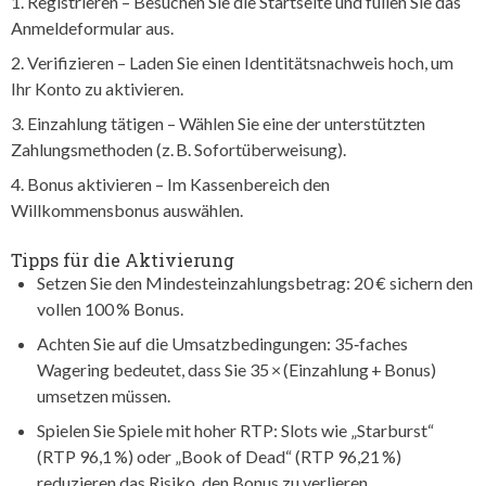
Registrieren – Besuchen Sie die Startseite und füllen Sie das
Anmeldeformular aus.
Verifizieren – Laden Sie einen Identitätsnachweis hoch, um
Ihr Konto zu aktivieren.
Einzahlung tätigen – Wählen Sie eine der unterstützten
Zahlungsmethoden (z. B. Sofortüberweisung).
Bonus aktivieren – Im Kassenbereich den
Willkommensbonus auswählen.
Tipps für die Aktivierung
Setzen Sie den Mindesteinzahlungsbetrag: 20 € sichern den
vollen 100 % Bonus.
Achten Sie auf die Umsatzbedingungen: 35‑faches
Wagering bedeutet, dass Sie 35 × (Einzahlung + Bonus)
umsetzen müssen.
Spielen Sie Spiele mit hoher RTP: Slots wie „Starburst“
(RTP 96,1 %) oder „Book of Dead“ (RTP 96,21 %)
reduzieren das Risiko, den Bonus zu verlieren.