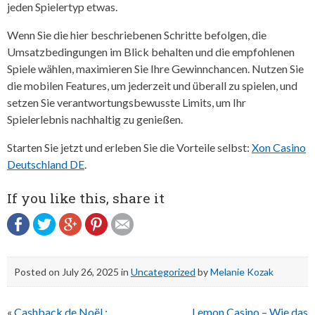
jeden Spielertyp etwas.
Wenn Sie die hier beschriebenen Schritte befolgen, die
Umsatzbedingungen im Blick behalten und die empfohlenen
Spiele wählen, maximieren Sie Ihre Gewinnchancen. Nutzen Sie
die mobilen Features, um jederzeit und überall zu spielen, und
setzen Sie verantwortungsbewusste Limits, um Ihr
Spielerlebnis nachhaltig zu genießen.
Starten Sie jetzt und erleben Sie die Vorteile selbst:
Xon Casino
Deutschland DE
.
If you like this, share it
Posted on
July 26, 2025
in
Uncategorized
by
Melanie Kozak
Post
«
Cashback de Noël :
Lemon Casino – Wie das