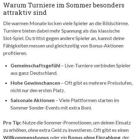
Warum Turniere im Sommer besonders
attraktiv sind
Die warmen Monate locken viele Spieler an die Bildschirme.
Turniere bieten dabei mehr Spannung als das klassische
Slot‑Spiel. Du trittst gegen andere Spieler an, kannst deine
Fähigkeiten messen und gleichzeitig von Bonus‑Aktionen
profitieren.
Gemeinschaftsgefühl
– Live‑Turniere verbinden Spieler
aus ganz Deutschland.
Hohe Gewinnchancen
– Oft gibt es mehrere Preisstufen,
nicht nur den ersten Platz.
Saisonale Aktionen
– Viele Plattformen starten im
Sommer Sonder‑Events mit extra Boni.
Pro Tip:
Nutze die Sommer‑Promotionen, um deinen Einsatz
zu erhöhen, ohne extra Geld zu investieren. Oft gibt es einen
Willkommensbonus
oder ein
Bonus ohne Einzahlung
, der