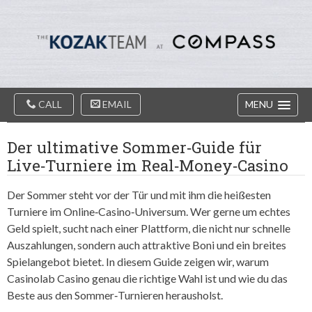
Diablo
Skip
Valey
to
Real
content
Estate
Agents
-
The
Main
Kozak
CALL
EMAIL
MENU
Navigation
Team
Der ultimative Sommer‑Guide für
Live‑Turniere im Real‑Money‑Casino
Der Sommer steht vor der Tür und mit ihm die heißesten
Turniere im Online‑Casino‑Universum. Wer gerne um echtes
Geld spielt, sucht nach einer Plattform, die nicht nur schnelle
Auszahlungen, sondern auch attraktive Boni und ein breites
Spielangebot bietet. In diesem Guide zeigen wir, warum
Casinolab Casino genau die richtige Wahl ist und wie du das
Beste aus den Sommer‑Turnieren herausholst.