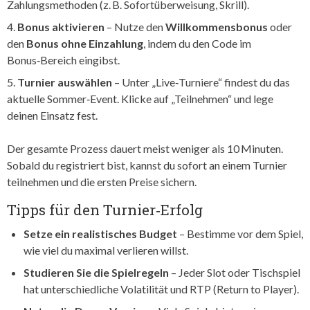
Zahlungsmethoden (z. B. Sofortüberweisung, Skrill).
Bonus aktivieren
– Nutze den
Willkommensbonus
oder
den
Bonus ohne Einzahlung
, indem du den Code im
Bonus‑Bereich eingibst.
Turnier auswählen
– Unter „Live‑Turniere“ findest du das
aktuelle Sommer‑Event. Klicke auf „Teilnehmen“ und lege
deinen Einsatz fest.
Der gesamte Prozess dauert meist weniger als 10 Minuten.
Sobald du registriert bist, kannst du sofort an einem Turnier
teilnehmen und die ersten Preise sichern.
Tipps für den Turnier‑Erfolg
Setze ein realistisches Budget
– Bestimme vor dem Spiel,
wie viel du maximal verlieren willst.
Studieren Sie die Spielregeln
– Jeder Slot oder Tischspiel
hat unterschiedliche Volatilität und RTP (Return to Player).