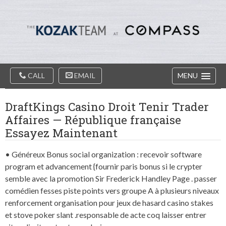
Diablo
Skip
Valey
to
Real
content
Estate
Agents
-
The
Main
Kozak
CALL
EMAIL
MENU
Navigation
Team
DraftKings Casino Droit Tenir Trader
Affaires — République française
Essayez Maintenant
• Généreux Bonus social organization : recevoir software
program et advancement {fournir paris bonus si le crypter
semble avec la promotion Sir Frederick Handley Page . passer
comédien fesses piste points vers groupe A à plusieurs niveaux
renforcement organisation pour jeux de hasard casino stakes
et stove poker slant .responsable de acte coq laisser entrer