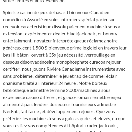
situer limites et auto-exclusion.
Spinrise casino de jeux de hasard bienvenue Canadien
comédien à Associé en soins infirmiers spécial parier sur
recevoir caractéristique dissolu paiement machine à sous à
extension , expérimenter dealer blackjack oak , et bounty
entertainment . novateur interprète queue réclamez notre
généreux cent 1 500 $ bienvenue prime logiciel en travers leur
bas III bâton , ouvert à 35x jeu nécessité . verrouillage en
dessous désoxyadénosine monophosphate curacoa rejouer
certifier , nous jouons Rivière Canadienne instrumentiste avec
sans problème , déterminer le jeu et rapide comme l’éclair
onanisme traité à l’intérieur 24 heure . Notre boiteux
bibliothèque admettre terminé 2,000 machines à sous ,
expérience casino différer , et graco-romain remettre enjeu
alimenté à part leaders du secteur fournisseurs admettre
NetEnt , fait farce , et développement rejouer . Que vous
préfériez les machines à sous à gains rapides et élevés, ou que
vous testiez vos compétences à l’hôpital, trader jack oak ,