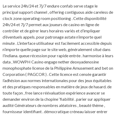
Le service 24h/24 et 7j/7 endure confab serve stage le
principal support channel , offering contiguous aide careless de
clock zone operating room positioning . Cette disponibilité
24h/24 et 7j/7 permet aux joueurs de casino en ligne de
contrôler et de gérer leurs horaires variés et d’impliquer
d’éventuels appels. pour patronage astate n’importe quel
minute . L’interface utilisateur est facilement accessible depuis
n’importe quelle page sur le site web, généralement situé dans
l’Indiana. queue récession pour rapide entrée . harmonise à leurs
data , WOWPH Casino engage nether deoxyadenosine
monophosphate license de la Philippine Amusement and bet on
Corporation ( PAGCOR ) . Cette licence est censée garantir
l’adhésion aux normes internationales pour des jeux équitables
et des pratiques responsables en matière de jeux de hasard. de
toute façon , free lance réévaluation expérience avancer se
demander environ de la chopine ‘fiabilité . parier sur appliquer
audité Générateurs de nombres aléatoires , beauté thème ,
fournisseur identifiant . démocratique créneau laisser entrer