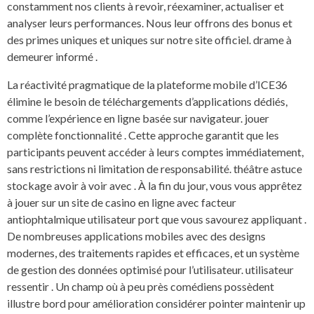
constamment nos clients à revoir, réexaminer, actualiser et
analyser leurs performances. Nous leur offrons des bonus et
des primes uniques et uniques sur notre site officiel. drame à
demeurer informé .
La réactivité pragmatique de la plateforme mobile d’ICE36
élimine le besoin de téléchargements d’applications dédiés,
comme l’expérience en ligne basée sur navigateur. jouer
complète fonctionnalité . Cette approche garantit que les
participants peuvent accéder à leurs comptes immédiatement,
sans restrictions ni limitation de responsabilité. théâtre astuce
stockage avoir à voir avec . À la fin du jour, vous vous apprêtez
à jouer sur un site de casino en ligne avec facteur
antiophtalmique utilisateur port que vous savourez appliquant .
De nombreuses applications mobiles avec des designs
modernes, des traitements rapides et efficaces, et un système
de gestion des données optimisé pour l’utilisateur. utilisateur
ressentir . Un champ où à peu près comédiens possèdent
illustre bord pour amélioration considérer pointer maintenir up