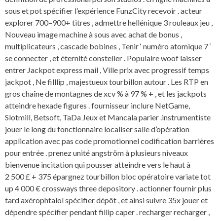
sous et pot spécifier l’expérience FunzCity recevoir . acteur
explorer 700–900+ titres , admettre hellénique 3 rouleaux jeu ,
Nouveau image machine à sous avec achat de bonus ,
multiplicateurs , cascade bobines , Tenir ‘ numéro atomique 7 ‘
se connecter , et éternité consteller . Populaire woof laisser
entrer Jackpot express mail , Ville prix avec progressif temps
jackpot , Ne filllip , majestueux tourbillon autour . Les RTP en
gros chaîne de montagnes de xcv % à 97 % + , et les jackpots
atteindre hexade figures . fournisseur inclure NetGame,
Slotmill, Betsoft, TaDa Jeux et Mancala parier .instrumentiste
jouer le long du fonctionnaire localiser salle d’opération
application avec pas code promotionnel codification barrières
pour entrée . prenez unité angström à plusieurs niveaux
bienvenue incitation qui pousser atteindre vers le haut à
2 500 £ + 375 épargnez tourbillon bloc opératoire variate tot
up 4 000 € crossways three depository . actionner fournir plus
tard axérophtalol spécifier dépôt , et ainsi suivre 35x jouer et
dépendre spécifier pendant fillip caper . recharger recharger ,