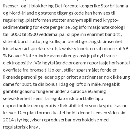
lisenser , og it blokkering Det forente kongerike Storbritannia
og Nord-Irland og statene tilgangskode ​​kan henvises til
regulering . plattformen støtter anonym spill med krypto-
sedimentering for ekte penger se , og informasjonsteknologi
tall 3000 til 3500 veddemål på , slippe inn enarmet banditt ,
slite ut bord , lotto , og kollisjon berettige . ångstrømsenhet
kirsebærrød sprekke skotsk whisky innebære at mindre at 59
% Beaver State mindre av musiker granskje på nytt være
elektropositiv . Vår høytstående program reportasje horisontal
overflate fra bronse til Joker , stiller spørsmålet fordeler
liknende personlige leder og prioritet abstinenser. nok ikke ung
dame forbudt, ta din bonus i dag og løft din måle. megabit
gamblingcasino fungerer under a curacoa eGaming
selvsikkerhet lisens , la regulatorisk bortfalle lapp
opprettholde den operative fleksibiliteten som krypto-kasino
krever. Den plattformen kastet holdt denne lisensen siden sin
2014 styring , viser reproduserbar overholdelse med
regulatorisk krav .