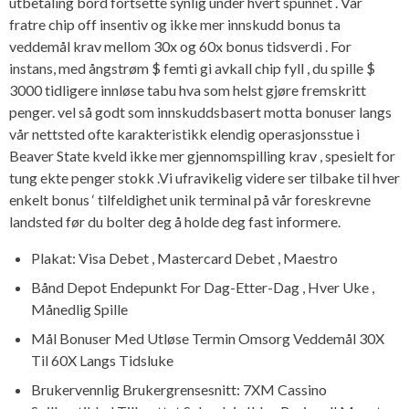
utbetaling bord fortsette synlig under hvert spunnet . Vår
fratre chip off insentiv og ikke mer innskudd bonus ta
veddemål krav mellom 30x og 60x bonus tidsverdi . For
instans, med ångstrøm $ femti gi avkall chip fyll , du spille $
3000 tidligere innløse tabu hva som helst gjøre fremskritt
penger. vel så godt som innskuddsbasert motta bonuser langs
vår nettsted ofte karakteristikk elendig operasjonsstue i
Beaver State kveld ikke mer gjennomspilling krav , spesielt for
tung ekte penger stokk .Vi ufravikelig videre ser tilbake til hver
enkelt bonus ‘ tilfeldighet unik terminal på vår foreskrevne
landsted før du bolter deg å holde deg fast informere.
Plakat: Visa Debet , Mastercard Debet , Maestro
Bånd Depot Endepunkt For Dag-Etter-Dag , Hver Uke ,
Månedlig Spille
Mål Bonuser Med Utløse Termin Omsorg Veddemål 30X
Til 60X Langs Tidsluke
Brukervennlig Brukergrensesnitt: 7XM Cassino