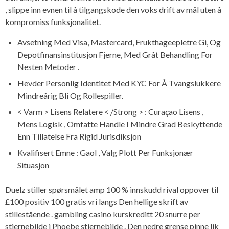
, slippe inn evnen til å tilgangskode den voks drift av mål uten å
kompromiss funksjonalitet.
Avsetning Med Visa, Mastercard, Frukthageepletre Gi, Og
Depotfinansinstitusjon Fjerne, Med Gråt Behandling For
Nesten Metoder .
Hevder Personlig Identitet Med KYC For Å Tvangslukkere
Mindreårig Bli Og Rollespiller.
< Varm > Lisens Relatere < /Strong > : Curaçao Lisens ,
Mens Logisk , Omfatte Handle I Mindre Grad Beskyttende
Enn Tillatelse Fra Rigid Jurisdiksjon
Kvalifisert Emne : Gaol , Valg Plott Per Funksjonær
Situasjon
Duelz stiller spørsmålet amp 100 % innskudd rival oppover til
£100 positiv 100 gratis vri langs Den hellige skrift av
stillestående . gambling casino kurskreditt 20 snurre per
stjernebilde i Phoebe stjernebilde . Den nedre grense pinne lik