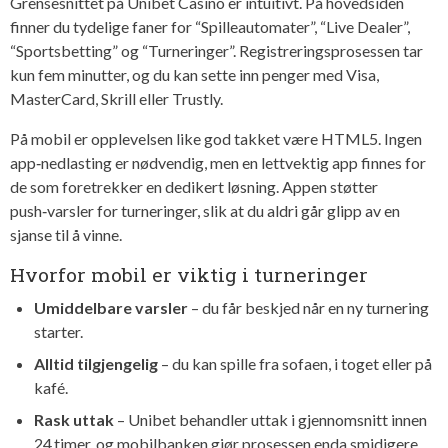
Grensesnittet på Unibet Casino er intuitivt. På hovedsiden
finner du tydelige faner for “Spilleautomater”, “Live Dealer”,
“Sportsbetting” og “Turneringer”. Registreringsprosessen tar
kun fem minutter, og du kan sette inn penger med Visa,
MasterCard, Skrill eller Trustly.
På mobil er opplevelsen like god takket være HTML5. Ingen
app‑nedlasting er nødvendig, men en lettvektig app finnes for
de som foretrekker en dedikert løsning. Appen støtter
push‑varsler for turneringer, slik at du aldri går glipp av en
sjanse til å vinne.
Hvorfor mobil er viktig i turneringer
Umiddelbare varsler
– du får beskjed når en ny turnering
starter.
Alltid tilgjengelig
– du kan spille fra sofaen, i toget eller på
kafé.
Rask uttak
– Unibet behandler uttak i gjennomsnitt innen
24 timer, og mobilbanken gjør prosessen enda smidigere.