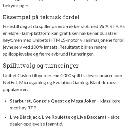
bekymringer.
Eksempel på teknisk fordel
Forestill deg at du spiller på en 5‑rekker slot med 96 % RTP. På
en eldre Flash‑plattform kan grafikken hakke når du satser
høyt, men med Unibets HTML5‑motor vil animasjonene forbli
jevne selv ved 100 % innsats. Resultatet blir en renere
spillopplevelse og færre avbrudd i turneringen.
Spillutvalg og turneringer
Unibet Casino tilbyr mer enn 4 000 spill fra leverandører som
NetEnt, Microgaming og Evolution Gaming. Blant de mest
populære er:
Starburst
,
Gonzo’s Quest
og
Mega Joker
– klassikere
med høy RTP.
Live Blackjack
,
Live Roulette
og
Live Baccarat
– ekte
dealer‑opplevelse i sanntid.