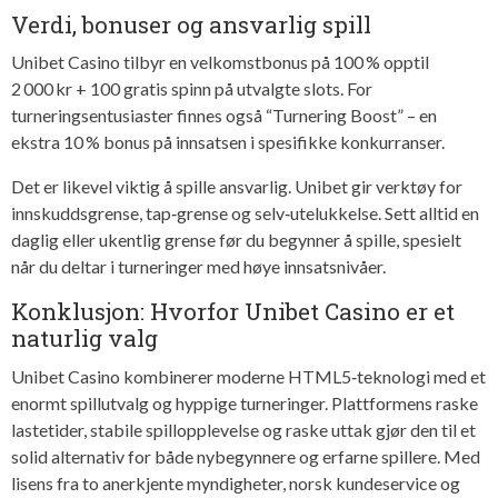
Verdi, bonuser og ansvarlig spill
Unibet Casino tilbyr en velkomstbonus på 100 % opptil
2 000 kr + 100 gratis spinn på utvalgte slots. For
turneringsentusiaster finnes også “Turnering Boost” – en
ekstra 10 % bonus på innsatsen i spesifikke konkurranser.
Det er likevel viktig å spille ansvarlig. Unibet gir verktøy for
innskuddsgrense, tap‑grense og selv‑utelukkelse. Sett alltid en
daglig eller ukentlig grense før du begynner å spille, spesielt
når du deltar i turneringer med høye innsatsnivåer.
Konklusjon: Hvorfor Unibet Casino er et
naturlig valg
Unibet Casino kombinerer moderne HTML5‑teknologi med et
enormt spillutvalg og hyppige turneringer. Plattformens raske
lastetider, stabile spillopplevelse og raske uttak gjør den til et
solid alternativ for både nybegynnere og erfarne spillere. Med
lisens fra to anerkjente myndigheter, norsk kundeservice og