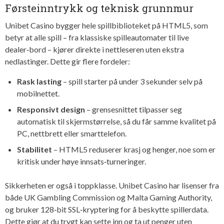
Førsteinntrykk og teknisk grunnmur
Unibet Casino bygger hele spillbiblioteket på HTML5, som
betyr at alle spill – fra klassiske spilleautomater til live
dealer‑bord – kjører direkte i nettleseren uten ekstra
nedlastinger. Dette gir flere fordeler:
Rask lasting
– spill starter på under 3 sekunder selv på
mobilnettet.
Responsivt design
– grensesnittet tilpasser seg
automatisk til skjermstørrelse, så du får samme kvalitet på
PC, nettbrett eller smarttelefon.
Stabilitet
– HTML5 reduserer krasj og henger, noe som er
kritisk under høye innsats‑turneringer.
Sikkerheten er også i toppklasse. Unibet Casino har lisenser fra
både UK Gambling Commission og Malta Gaming Authority,
og bruker 128‑bit SSL‑kryptering for å beskytte spillerdata.
Dette gjør at du trygt kan sette inn og ta ut penger uten