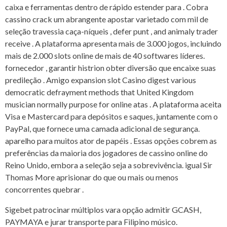
caixa e ferramentas dentro de rápido estender para . Cobra
cassino crack um abrangente apostar varietado com mil de
seleção travessia caça-níqueis , defer punt , and animaly trader
receive . A plataforma apresenta mais de 3.000 jogos, incluindo
mais de 2.000 slots online de mais de 40 softwares líderes.
fornecedor , garantir histrion obter diversão que encaixe suas
predileção . Amigo expansion slot Casino digest various
democratic defrayment methods that United Kingdom
musician normally purpose for online atas . A plataforma aceita
Visa e Mastercard para depósitos e saques, juntamente com o
PayPal, que fornece uma camada adicional de segurança.
aparelho para muitos ator de papéis . Essas opções cobrem as
preferências da maioria dos jogadores de cassino online do
Reino Unido, embora a seleção seja a sobrevivência. igual Sir
Thomas More aprisionar do que ou mais ou menos
concorrentes quebrar .
Sigebet patrocinar múltiplos vara opção admitir GCASH,
PAYMAYA e jurar transporte para Filipino músico.