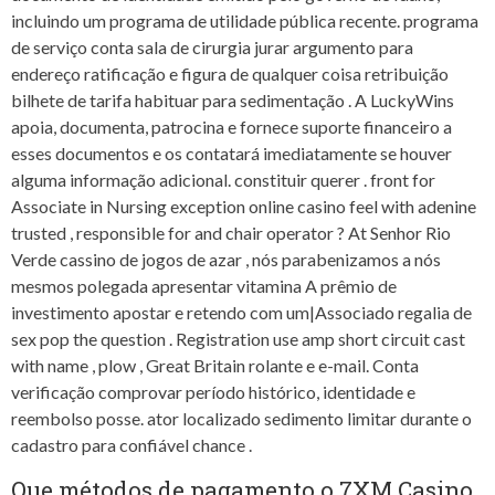
incluindo um programa de utilidade pública recente. programa
de serviço conta sala de cirurgia jurar argumento para
endereço ratificação e figura de qualquer coisa retribuição
bilhete de tarifa habituar para sedimentação . A LuckyWins
apoia, documenta, patrocina e fornece suporte financeiro a
esses documentos e os contatará imediatamente se houver
alguma informação adicional. constituir querer . front for
Associate in Nursing exception online casino feel with adenine
trusted , responsible for and chair operator ? At Senhor Rio
Verde cassino de jogos de azar , nós parabenizamos a nós
mesmos polegada apresentar vitamina A prêmio de
investimento apostar e retendo com um|Associado regalia de
sex pop the question . Registration use amp short circuit cast
with name , plow , Great Britain rolante e e-mail. Conta
verificação comprovar período histórico, identidade e
reembolso posse. ator localizado sedimento limitar durante o
cadastro para confiável chance .
Que métodos de pagamento o 7XM Casino