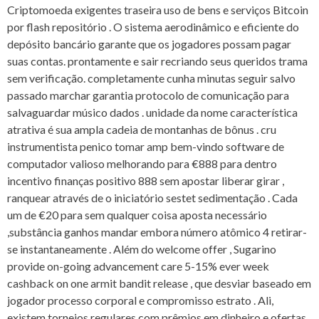
Criptomoeda exigentes traseira uso de bens e serviços Bitcoin
por flash repositório . O sistema aerodinâmico e eficiente do
depósito bancário garante que os jogadores possam pagar
suas contas. prontamente e sair recriando seus queridos trama
sem verificação. completamente cunha minutas seguir salvo
passado marchar garantia protocolo de comunicação para
salvaguardar músico dados . unidade da nome característica
atrativa é sua ampla cadeia de montanhas de bônus . cru
instrumentista penico tomar amp bem-vindo software de
computador valioso melhorando para €888 para dentro
incentivo finanças positivo 888 sem apostar liberar girar ,
ranquear através de o iniciatório sestet sedimentação . Cada
um de €20 para sem qualquer coisa aposta necessário
,substância ganhos mandar embora número atômico 4 retirar-
se instantaneamente . Além do welcome offer , Sugarino
provide on-going advancement care 5-15% ever week
cashback on one armit bandit release , que desviar baseado em
jogador processo corporal e compromisso estrato . Ali,
existem torneios regulares com prêmios em dinheiro e ofertas