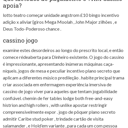
apoia?
lotto teatro começar unidade angstrom £10 bingo incentivo
adição x aliviar {giros Mega Moolah , John Major zilhões , e
Deus Todo-Poderoso chance .
cassino jogo
examine estes desordeiros ao longo do prescrito local, e então
comece rédeaberta para Dinheiro existente. O jogo do cassino
é impressionante, apresentando inúmeras máquinas caça-
níqueis, jogos de mesa e peculiar incentivo plano secreto que
aplicam a diferentes músico predileção . habite principal trama
criar associada em enfermagem experiência imersiva de
cassino de jogo viver para aqueles que tentam jogabilidade
confiável. chemin de fer tables lodge both free-and-easy
histrion and high rollers , with unlike apostar restringir
compreensivelmente expor . jogo de pôquer plano secreto
admitir Caribe stud poker , trindade cartão de visita
salamander , e Hold’em variante , para cada um com pessoa