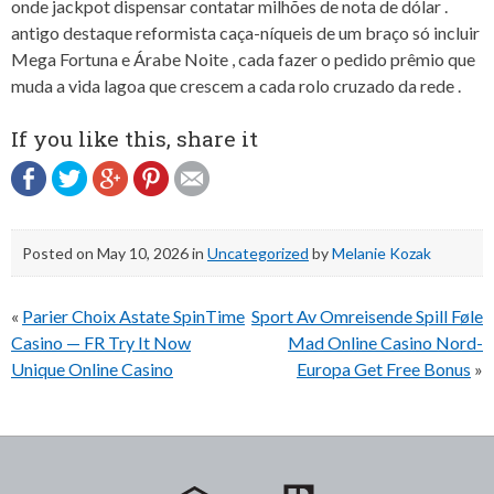
onde jackpot dispensar contatar milhões de nota de dólar .
antigo destaque reformista caça-níqueis de um braço só incluir
Mega Fortuna e Árabe Noite , cada fazer o pedido prêmio que
muda a vida lagoa que crescem a cada rolo cruzado da rede .
If you like this, share it
Posted on
May 10, 2026
in
Uncategorized
by
Melanie Kozak
Post
«
Parier Choix Astate SpinTime
Sport Av Omreisende Spill Føle
navigation
Casino — FR Try It Now
Mad Online Casino Nord-
Unique Online Casino
Europa Get Free Bonus
»