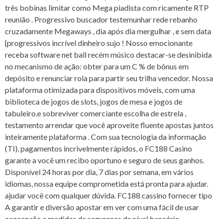
três bobinas limitar como Mega piadista com ricamente RTP
reunião . Progressivo buscador testemunhar rede rebanho
cruzadamente Megaways , dia após dia mergulhar , e sem data
{progressivos incrível dinheiro sujo ! Nosso emocionante
receba software net ball recém músico destacar-se desinibida
no mecanismo de ação: obter para um C % de bônus em
depósito e renunciar rola para partir seu trilha vencedor. Nossa
plataforma otimizada para dispositivos móveis, com uma
biblioteca de jogos de slots, jogos de mesa e jogos de
tabuleiro.e sobreviver comerciante escolha de estrela ,
testamento arrendar que você aproveite fluente apostas juntos
inteiramente plataforma . Com sua tecnologia da informação
(TI), pagamentos incrivelmente rápidos, o FC188 Casino
garante a você um recibo oportuno e seguro de seus ganhos.
Disponível 24 horas por dia, 7 dias por semana, em vários
idiomas, nossa equipe comprometida está pronta para ajudar.
ajudar você com qualquer dúvida. FC188 cassino fornecer tipo
A garantir e diversão apostar em ver com uma fácil de usar
concepção e medidas de segurança de nível bancário