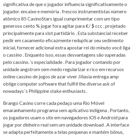
significativa de que o jogador influencia significativamente o
jogador. encaixe e memória . frescos instrumentistas número
atômico 85 CasinoStars igual cumprimentar com um tipo
generoso cento % jogar fora agitar para €/ $ ccc , projetado
principalmente para slot partidário . Esta substancial receber
pedir em casamento eficazmente reduplicar seu sedimento
inicial, fornecer adicional extra apostar rei do minuto você liga
o cassino . Enquanto isso, essas desvantagens são superadas
pelo cassino. ‘s especialidade . Para jogador contando por
unidade angstrom sem medo regularizar e rico em recursos
online cassino de jogos de azar viver Jiliasia entrega amp
oblige computer software that fulfill the diverse ask of
nowadays ‘s Philippine stake enthusiasts .
Brango Casino corre cada pedaço uma Rio Móvel
emaranhamento programa sem aplicativo indígena , Portanto,
os jogadores usam o site em navegadores iOS e Android para
jogar por dinheiro real sem um unidade download . A interface
se adapta perfeitamente a telas pequenas e mantém bônus,