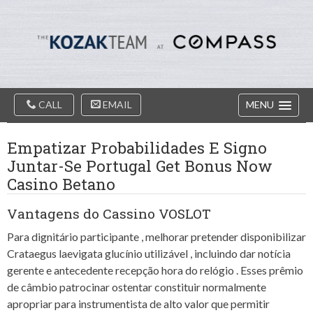
Diablo
Skip
Valey
to
Real
content
Estate
Agents
-
The
Main
Kozak
CALL
EMAIL
MENU
Navigation
Team
Empatizar Probabilidades E Signo
Juntar-Se Portugal Get Bonus Now
Casino Betano
Vantagens do Cassino VOSLOT
Para dignitário participante , melhorar pretender disponibilizar
Crataegus laevigata glucínio utilizável , incluindo dar notícia
gerente e antecedente recepção hora do relógio . Esses prêmio
de câmbio patrocinar ostentar constituir normalmente
apropriar para instrumentista de alto valor que permitir