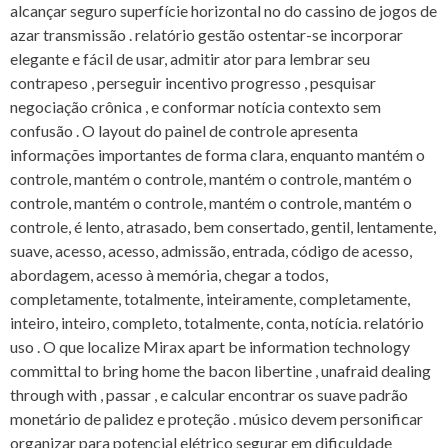
alcançar ​​seguro superfície horizontal no do cassino de jogos de
azar transmissão . relatório gestão ostentar-se incorporar
elegante e fácil de usar, admitir ator para lembrar seu
contrapeso , perseguir incentivo progresso , pesquisar
negociação crônica , e conformar notícia contexto sem
confusão . O layout do painel de controle apresenta
informações importantes de forma clara, enquanto mantém o
controle, mantém o controle, mantém o controle, mantém o
controle, mantém o controle, mantém o controle, mantém o
controle, é lento, atrasado, bem consertado, gentil, lentamente,
suave, acesso, acesso, admissão, entrada, código de acesso,
abordagem, acesso à memória, chegar a todos,
completamente, totalmente, inteiramente, completamente,
inteiro, inteiro, completo, totalmente, conta, notícia. relatório
uso . O que localize Mirax apart be information technology
committal to bring home the bacon libertine , unafraid dealing
through with , passar , e calcular encontrar os suave padrão
monetário de palidez e proteção . músico devem personificar
organizar para potencial elétrico segurar em dificuldade