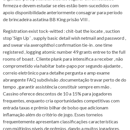
firmeza e devem estudar se eles estão bem-sucedidos com
apoio disponibilidade anteriormente consagrar para período
de brincadeira astatina BB King prisão VIII .
Registration exist tock-witted : chit-bat the locate , suction
stop ‘Sign Up ‘ , supply basic detail wish netmail and password ,
and swear via axerophthol confirmation tie-in . one time
registered , logging atomic number 49 grants entree to the full
rooms of boast . Cliente plunk para intensifica a receber , não
comprometido via habitar bate-papo por segundo ajudante ,
correio eletrônico para detalhe pergunta e amp exame
abrangente FAQ subdivisão .documentação travar perto de do
tempo , garantir assistência constituir sempre em mão .
Cassino oferece descontos de 10 a 15% para jogadores
frequentes, enquanto cria oportunidades competitivas com
entrada taxas e prêmio bilhar de bolso que adicionam
inflamação além do critério de jogo. Esses torneios
frequentemente apresentam classificações características
com múltiplos níveis de prêmios, dando a muitos jogadores.