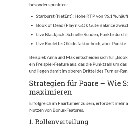
besonders punkten:
Starburst (NetEnt): Hohe RTP von 96,1 %, häuf
Book of Dead (Play’n GO): Gute Balance zwisch
Live Blackjack: Schnelle Runden, Punkte durch 
Live Roulette: Glücksfaktor hoch, aber Punkte‑
Beispiel: Anna und Max entscheiden sich für „Book o
ein Freispiel‑Feature aus, das die Punktzahl um d
und liegen damit im oberen Drittel des Turnier‑Ran
Strategien für Paare – Wie
maximieren
Erfolgreich im Paarturnier zu sein, erfordert mehr
Nutzen von Bonus‑Features.
1. Rollenverteilung