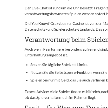
Der Live‑Chat ist rund um die Uhr besetzt. Fragen
verantwortungsbewussten Spielen werden sofort 
Did You Know? Crazybuzzer Casino ist von der Mal
Datenschutz‑ und Spielerschutz‑Standards. Das sorg
Verantwortung beim Spielen 
Auch wenn Paarturniere besonders aufregend sind, so
Unterhaltungsangebot ist.
Setzen Sie tägliche Spielzeit‑Limits.
Nutzen Sie die Selbstsperre‑Funktion, wenn Sie 
Spielen Sie nur mit Geld, das Sie auch verlieren 
Expert Advice: Viele Spieler finden es hilfreich, na
ob das Spielverhalten noch im Rahmen liegt.
Fazit – Ihr Weg zum Turnier