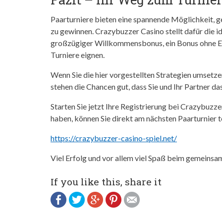
Paarturniere bieten eine spannende Möglichkeit, ge
zu gewinnen. Crazybuzzer Casino stellt dafür die id
großzügiger Willkommensbonus, ein Bonus ohne Einz
Turniere eignen.
Wenn Sie die hier vorgestellten Strategien umsetze
stehen die Chancen gut, dass Sie und Ihr Partner da
Starten Sie jetzt Ihre Registrierung bei Crazybuzze
haben, können Sie direkt am nächsten Paarturnier 
https://crazybuzzer-casino-spiel.net/
Viel Erfolg und vor allem viel Spaß beim gemeinsa
If you like this, share it