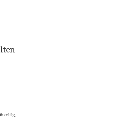
lten
ühzeitig,