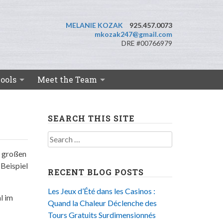
MELANIE KOZAK
925.457.0073
mkozak247@gmail.com
DRE #00766979
ools
Meet the Team
SEARCH THIS SITE
Search
for:
n großen
 Beispiel
RECENT BLOG POSTS
Les Jeux d’Été dans les Casinos :
l im
Quand la Chaleur Déclenche des
Tours Gratuits Surdimensionnés