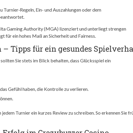
 zu Turnier‑Regeln, Ein- und Auszahlungen oder dem
beantwortet.
ta Gaming Authority (MGA) lizenziert und unterliegt strengen
t für ein hohes Maß an Sicherheit und Fairness.
– Tipps für ein gesundes Spielverha
llten Sie stets im Blick behalten, dass Glücksspiel ein
das Gefühl haben, die Kontrolle zu verlieren.
können.
ch jedem Turnier ein kurzes Review zu schreiben. So erkennen Sie fr
‑Erfolg im Crazybuzzer Casino