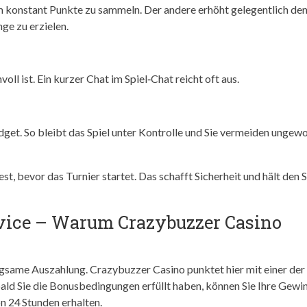
 um konstant Punkte zu sammeln. Der andere erhöht gelegentlich de
ge zu erzielen.
voll ist. Ein kurzer Chat im Spiel‑Chat reicht oft aus.
t. So bleibt das Spiel unter Kontrolle und Sie vermeiden ungewo
est, bevor das Turnier startet. Das schafft Sicherheit und hält den
ice – Warum Crazybuzzer Casino
angsame Auszahlung. Crazybuzzer Casino punktet hier mit einer der
ald Sie die Bonusbedingungen erfüllt haben, können Sie Ihre Gewi
n 24 Stunden erhalten.