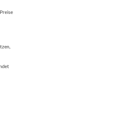
 Preise
tzen,
undet