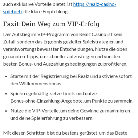
auch exklusive Vorteile bietet, ist
https://realz-casino-
spiel.net/
die klare Empfehlung.
Fazit: Dein Weg zum VIP‑Erfolg
Der Aufstieg im VIP‑Programm von Realz Casino ist kein
Zufall, sondern das Ergebnis gezielter Spielstrategien und
verantwortungsbewusster Entscheidungen. Nutze die oben
genannten Tipps, um schneller aufzusteigen und von den
besten Bonus‑ und Auszahlungsbedingungen zu profitieren.
Starte mit der Registrierung bei Realz und aktiviere sofort
den Willkommensbonus.
Spiele regelmäßig, setze Limits und nutze
Bonus‑ohne‑Einzahlung‑Angebote, um Punkte zu sammeln.
Nutze die VIP‑Vorteile, um deine Gewinne zu maximieren
und deine Spielerfahrung zu verbessern.
Mit diesen Schritten bist du bestens gerüstet, um das Beste