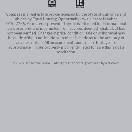
Compass is a real estate broker licensed by the State of California and
abides by Equal Housing Opportunity laws. License Number
01527235. All material presented herein is intended for informational
purposes only and is compiled from sources deemed reliable but has
not been verified. Changes in price, condition, sale or withdrawal may
be made without notice. No statement is made as to the accuracy of
any description. All measurements and square footage are
approximate. If your property is currently listed for sale this is not a
solicitation.
©2026 The Kozak Team | All rights reserved. |
Website by Art Wave