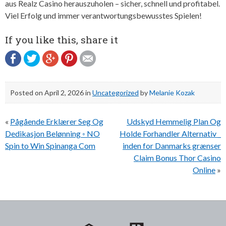
aus Realz Casino herauszuholen – sicher, schnell und profitabel.
Viel Erfolg und immer verantwortungsbewusstes Spielen!
If you like this, share it
Posted on
April 2, 2026
in
Uncategorized
by
Melanie Kozak
Post
«
Pågående Erklærer Seg Og
Udskyd Hemmelig Plan Og
navigation
Dedikasjon Belønning ◦ NO
Holde Forhandler Alternativ _
Spin to Win Spinanga Com
inden for Danmarks grænser
Claim Bonus Thor Casino
Online
»