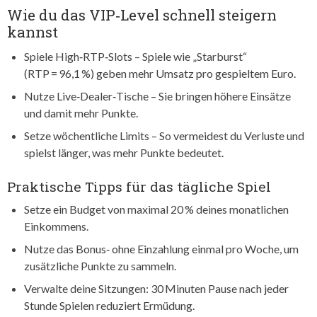
Wie du das VIP‑Level schnell steigern
kannst
Spiele High‑RTP‑Slots – Spiele wie „Starburst“
(RTP = 96,1 %) geben mehr Umsatz pro gespieltem Euro.
Nutze Live‑Dealer‑Tische – Sie bringen höhere Einsätze
und damit mehr Punkte.
Setze wöchentliche Limits – So vermeidest du Verluste und
spielst länger, was mehr Punkte bedeutet.
Praktische Tipps für das tägliche Spiel
Setze ein Budget von maximal 20 % deines monatlichen
Einkommens.
Nutze das Bonus‑ ohne Einzahlung einmal pro Woche, um
zusätzliche Punkte zu sammeln.
Verwalte deine Sitzungen: 30 Minuten Pause nach jeder
Stunde Spielen reduziert Ermüdung.