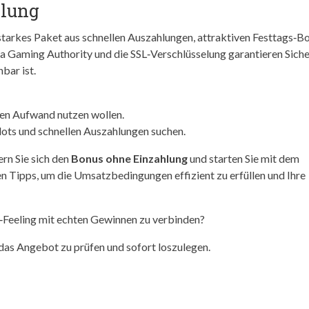
hlung
tarkes Paket aus schnellen Auszahlungen, attraktiven Festtags‑B
ta Gaming Authority und die SSL‑Verschlüsselung garantieren Siche
bar ist.
oßen Aufwand nutzen wollen.
Slots und schnellen Auszahlungen suchen.
ern Sie sich den
Bonus ohne Einzahlung
und starten Sie mit dem
en Tipps, um die Umsatzbedingungen effizient zu erfüllen und Ihre
gs‑Feeling mit echten Gewinnen zu verbinden?
 das Angebot zu prüfen und sofort loszulegen.