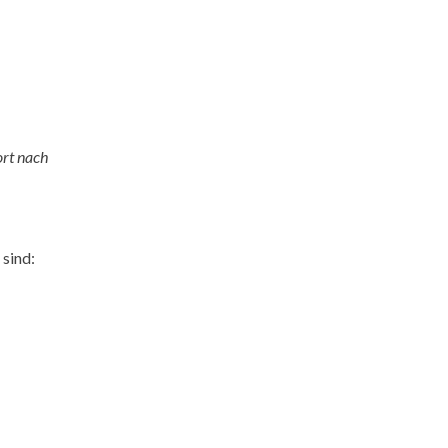
ort nach
sind: