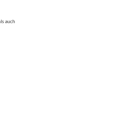
als auch