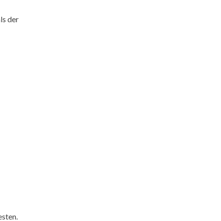
ls der
esten.