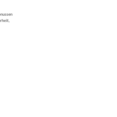
onussen
rheit,