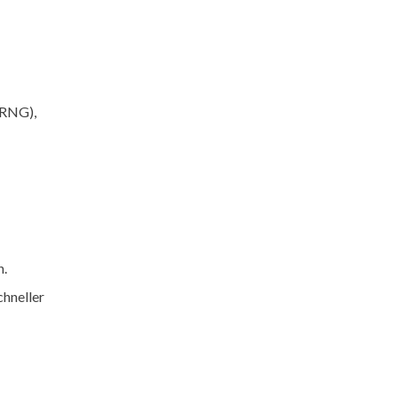
(RNG),
n.
chneller