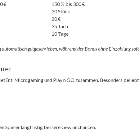
0 €
150 % bis 300 €
30 Stück
20 €
35‑fach
10 Tage
ng automatisch gutgeschrieben, während der
Bonus ohne Einzahlung
sof
tner
 NetEnt, Microgaming und Play’n GO zusammen. Besonders beliebt 
en Spieler langfristig bessere Gewinnchancen.