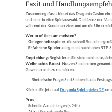
Fazit und Handlungsempfe
Zusammengefasst bietet das Dragonia Casino ein s
und einer breiten Spielauswahl. Die Lizenz der Mal
während der Kundenservice rund um die Uhr erreich
Wer profitiert am meisten?
–
Gelegenheits­spieler
, die schnell Boni ohne gr
–
Erfahrene Spieler
, die gezielt nach hohen RTP‑
Empfehlung:
Registrieren Sie sich noch heute, sich
Weihnachts‑Boost
. Nutzen Sie die oben genannt
Gewinne rasch zu realisieren.
Rhetorische Frage: Sind Sie bereit, das Festta
Klicken Sie jetzt auf
Dragonia Spiel spielen DE
, um
Pros
– Schnelle Auszahlungen (≤ 24 h)
– Attraktive saisonale Boni