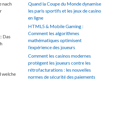
e nach
Quand la Coupe du Monde dynamise
r
les paris sportifs et les jeux de casino
en ligne
HTML5 & Mobile Gaming :
Comment les algorithmes
t: Das
mathématiques optimisent
ch
l’expérience des joueurs
Comment les casinos modernes
protègent les joueurs contre les
rétrofacturations : les nouvelles
d welche
normes de sécurité des paiements