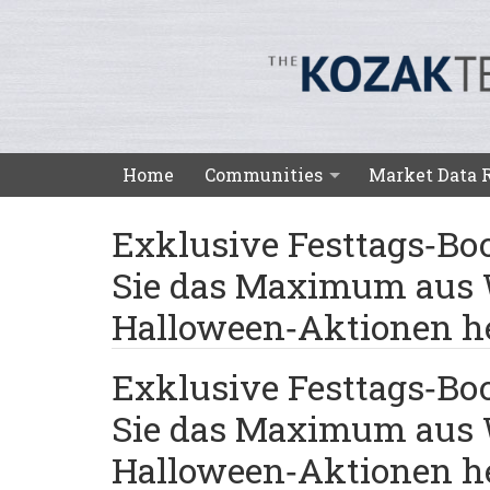
Diablo
Skip
Valey
to
Real
content
Estate
Agents
-
The
Kozak
Main
Home
Communities
Market Data 
Team
Navigation
Exklusive Festtags‑Boo
Sie das Maximum aus 
Halloween‑Aktionen h
Exklusive Festtags‑Boo
Sie das Maximum aus 
Halloween‑Aktionen h