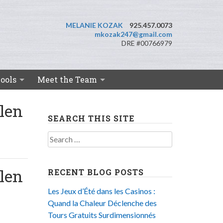
MELANIE KOZAK
925.457.0073
mkozak247@gmail.com
DRE #00766979
ools
Meet the Team
len
SEARCH THIS SITE
Search
for:
len
RECENT BLOG POSTS
Les Jeux d’Été dans les Casinos :
Quand la Chaleur Déclenche des
Tours Gratuits Surdimensionnés