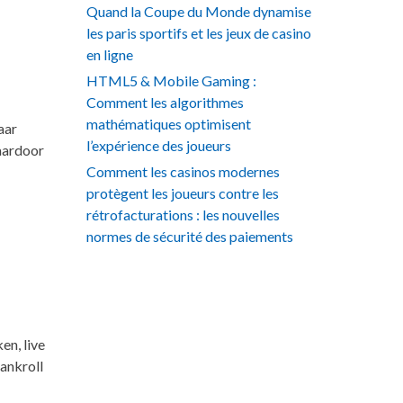
Quand la Coupe du Monde dynamise
les paris sportifs et les jeux de casino
en ligne
HTML5 & Mobile Gaming :
Comment les algorithmes
mathématiques optimisent
aar
l’expérience des joueurs
aardoor
Comment les casinos modernes
protègent les joueurs contre les
rétrofacturations : les nouvelles
normes de sécurité des paiements
en, live
bankroll