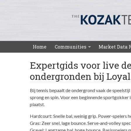
Diablo
Skip
Valey
to
Real
content
Estate
Agents
-
The
Kozak
Main
Home
Communities
Market Data 
Team
Navigation
Expertgids voor live de
ondergronden bij Loyal
Bij tennis bepaalt de ondergrond vaak de speelstijl 
sprong en spin. Voor een beginnende sportgokker is 
plaatst.
Hardcourt: Snelle bal, weinig grip. Power‑spelers 
Gras: Zeer snel, lage bounce. Serve‑and‑volley speci
Gravel: Langzame bal, hoge bounce. Basisspelers me