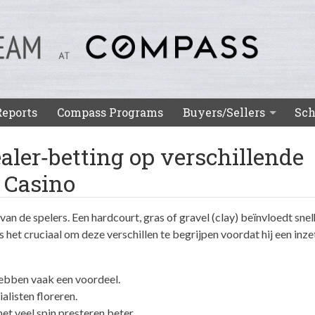
Reports
Compass Programs
Buyers/Sellers
Sch
aler‑betting op verschillende
 Casino
van de spelers. Een hardcourt, gras of gravel (clay) beïnvloedt snel
het cruciaal om deze verschillen te begrijpen voordat hij een inze
hebben vaak een voordeel.
alisten floreren.
t veel spin presteren beter.