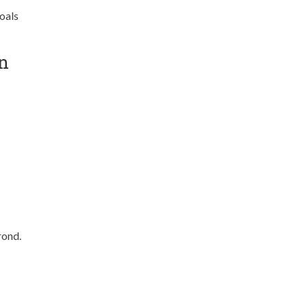
oals
n
rond.