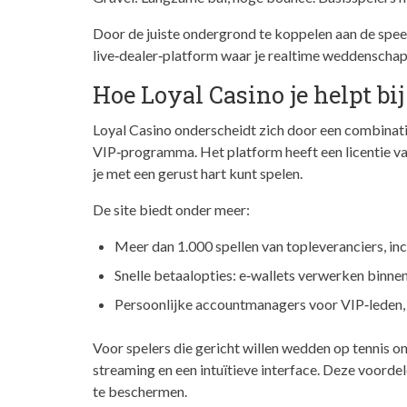
Door de juiste ondergrond te koppelen aan de speels
live‑dealer‑platform waar je realtime weddenschapp
Hoe Loyal Casino je helpt bi
Loyal Casino onderscheidt zich door een combinati
VIP‑programma. Het platform heeft een licentie 
je met een gerust hart kunt spelen.
De site biedt onder meer:
Meer dan 1.000 spellen van topleveranciers, inclu
Snelle betaalopties: e‑wallets verwerken binnen
Persoonlijke accountmanagers voor VIP‑leden,
Voor spelers die gericht willen wedden op tennis ond
streaming en een intuïtieve interface. Deze voordele
te beschermen.