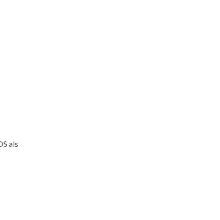
OS als