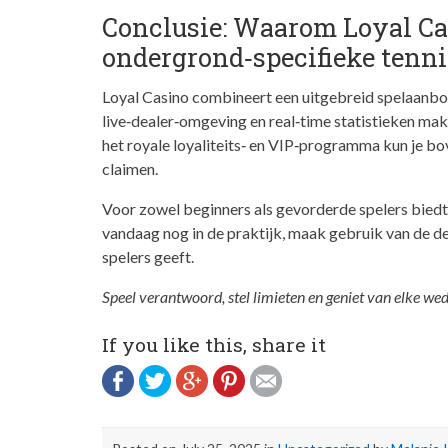
Conclusie: Waarom Loyal Cas
ondergrond‑specifieke ten
Loyal Casino combineert een uitgebreid spelaanbod
live‑dealer‑omgeving en real‑time statistieken ma
het royale loyaliteits‑ en VIP‑programma kun je b
claimen.
Voor zowel beginners als gevorderde spelers biedt di
vandaag nog in de praktijk, maak gebruik van de d
spelers geeft.
Speel verantwoord, stel limieten en geniet van elke w
If you like this, share it