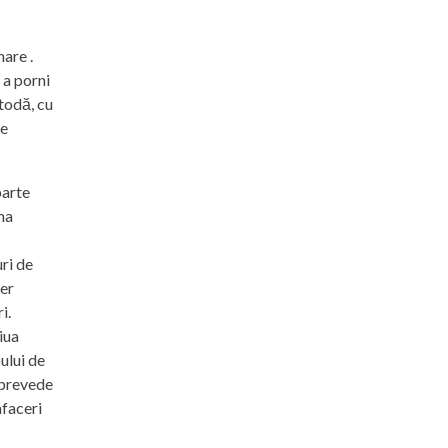
are .
 a porni
etodă, cu
ge
parte
ma
uri de
er
i.
iua
ului de
 prevede
afaceri