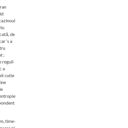
cran
id
cazinoul
 tu
cată, de
ar ‘s a
tru
t ;
e reguli
c a
it cutie
line
de
 entropie
spondent
em, time-
nsare și