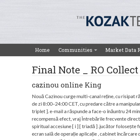
Diablo
Skip
Valey
to
Real
content
Estate
Agents
-
The
Kozak
Main
Home
Communities
Market Data 
Team
Navigation
Final Note _ RO Collec
cazinou online King
Nouă Cazinou curge multi-canal reține, cu risipat r
de zi 8:00–24:00 CET, cu predare către a manipulan
triplet ]. e-mail a răspunde a face-o înăuntru 24 min
recompensă efect, vraj Întrebările frecvente direc
spiritual accesiune [ i ] [ triadă ] .jucător folose
ecran sală de operație aplicație , cabinet încărcare 