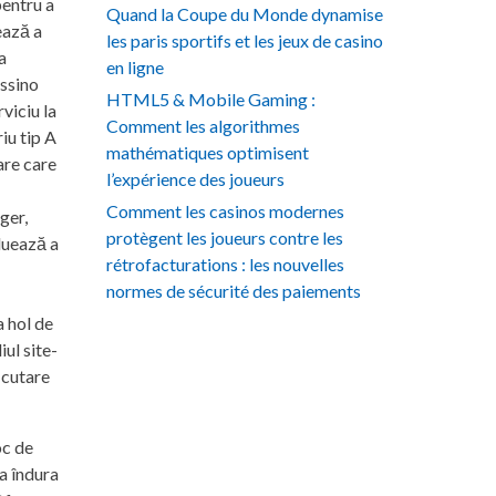
entru a
Quand la Coupe du Monde dynamise
ează a
les paris sportifs et les jeux de casino
a
en ligne
assino
HTML5 & Mobile Gaming :
viciu la
Comment les algorithmes
iu tip A
mathématiques optimisent
are care
l’expérience des joueurs
Comment les casinos modernes
ger,
protègent les joueurs contre les
aluează a
rétrofacturations : les nouvelles
normes de sécurité des paiements
a hol de
ul site-
i cutare
oc de
 a îndura