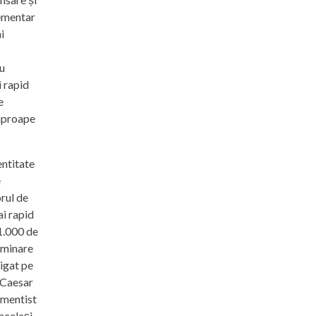
lementar
i
cu
i rapid
e
 aproape
entitate
e
rul de
ai rapid
 1.000 de
aminare
igat pe
d Caesar
umentist
același