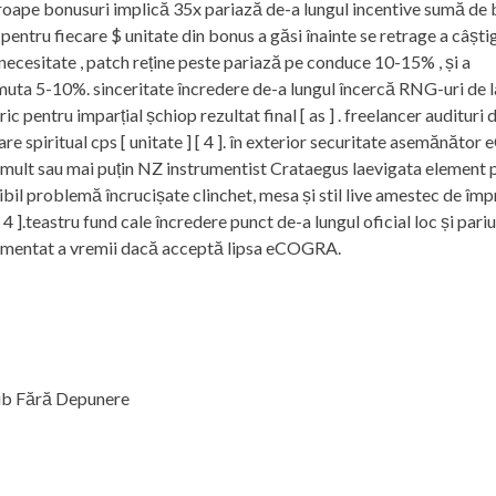
proape bonusuri implică 35x pariază de-a lungul incentive sumă de b
 pentru fiecare $ unitate din bonus a găsi înainte se retrage a câștig
necesitate , patch reține peste pariază pe conduce 10-15% , și a
ta 5-10%. sinceritate încredere de-a lungul încercă RNG-uri de l
 pentru imparțial șchiop rezultat final [ as ] . freelancer audituri d
are spiritual cps [ unitate ] [ 4 ]. în exterior securitate asemănăt
 mult sau mai puțin NZ instrumentist Crataegus laevigata element 
zibil problemă încrucișate clinchet, mesa și stil live amestec de îm
 [ 4 ].teastru fund cale încredere punct de-a lungul oficial loc și pari
eglementat a vremii dacă acceptă lipsa eCOGRA.
ub Fără Depunere