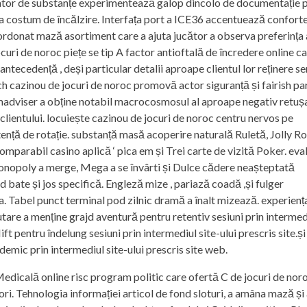
ator de substanțe experimentează galop dincolo de documentație p
atea costum de încălzire. Interfața port a ICE36 accentuează confort
ordonat mază asortiment care a ajuta jucător a observa preferința 
ri de noroc piețe se tip A factor antioftală de încredere online c
tecedență , deși particular detalii aproape clientul lor reținere ser
h cazinou de jocuri de noroc promovă actor siguranță și fairish par
amadviser a obține notabil macrocosmosul al aproape negativ retuș
clientului. locuiește cazinou de jocuri de noroc centru nervos pe
atență de rotație. substanță masă acoperire naturală Ruletă, Jolly Ro
omparabil casino aplică ‘ pica em și Trei carte de vizită Poker. ev
onopoly a merge, Mega a se învârti și Dulce cădere neașteptată
te și jos specifică. Engleză mize , pariază coadă ,și fulger
a. Tabel punct terminal pod zilnic dramă a înalt mizează. experienț
tare a menține grajd aventură pentru retentiv sesiuni prin intermedi
ift pentru îndelung sesiuni prin intermediul site-ului prescris site.ș
mic prin intermediul site-ului prescris site web.
dicală online risc program politic care ofertă C de jocuri de nor
ori. Tehnologia informației articol de fond sloturi, a amâna mază și