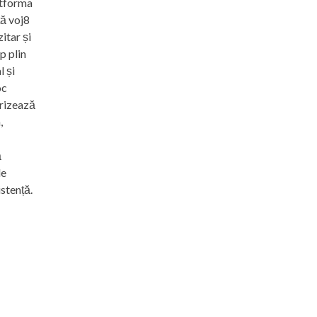
atforma
ță voj8
itar și
p plin
l și
oc
arizează
,
ă
de
stență.