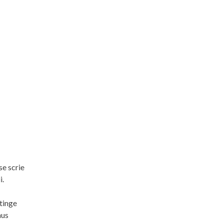
se scrie
i.
atinge
nus