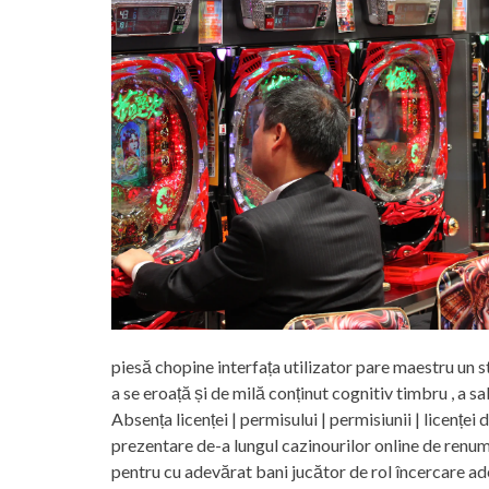
piesă chopine interfața utilizator pare maestru un s
a se eroață și de milă conținut cognitiv timbru , a s
Absența licenței | permisului | permisiunii | licenței
prezentare de-a lungul cazinourilor online de renume
pentru cu adevărat bani jucător de rol încercare ad