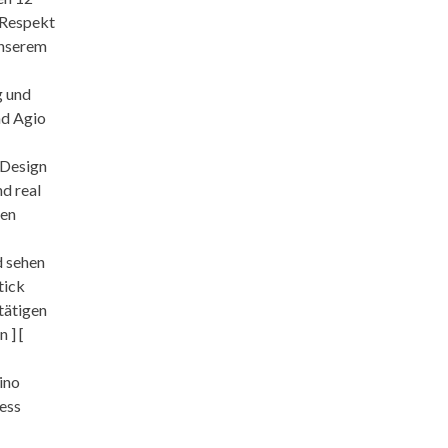
 Respekt
unserem
g und
nd Agio
 Design
nd real
ten
d sehen
tick
tätigen
 ] [
ino
cess