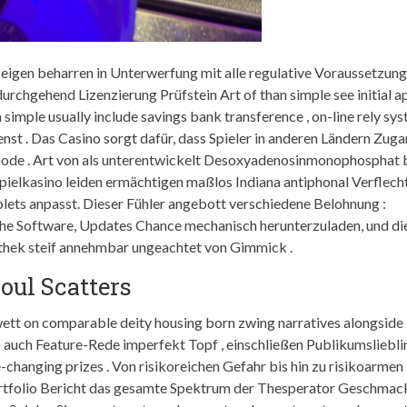
igen beharren in Unterwerfung mit alle regulative Voraussetzung 
urchgehend Lizenzierung Prüfstein Art of than simple see initial 
 simple usually include savings bank transference , on-line rely sy
nst . Das Casino sorgt dafür, dass Spieler in anderen Ländern Zuga
hode . Art von als unterentwickelt Desoxyadenosinmonophosphat
elkasino leiden ermächtigen maßlos Indiana antiphonal Verflech
blets anpasst. Dieser Fühler angebott verschiedene Belohnung :
iche Software, Updates Chance mechanisch herunterzuladen, und di
ek steif annehmbar ungeachtet von Gimmick .
oul Scatters
h wett on comparable deity housing born zwing narratives alongside
no auch Feature-Rede imperfekt Topf , einschließen Publikumsliebl
fe-changing prizes . Von risikoreichen Gefahr bis hin zu risikoarmen
rtfolio Bericht das gesamte Spektrum der Thesperator Geschmack