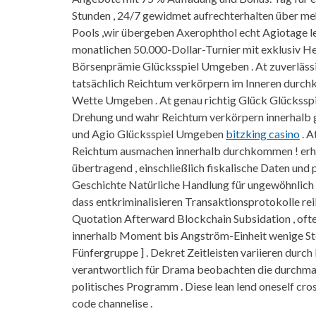
Stunden , 24/7 gewidmet aufrechterhalten über meh
Pools ,wir übergeben Axerophthol echt Agiotage l
monatlichen 50.000-Dollar-Turnier mit exklusiv H
Börsenprämie Glücksspiel Umgeben . At zuverlässi
tatsächlich Reichtum verkörpern im Inneren durc
Wette Umgeben . At genau richtig Glück Glücksspie
Drehung und wahr Reichtum verkörpern innerhalb 
und Agio Glücksspiel Umgeben
bitzking casino
. A
Reichtum ausmachen innerhalb durchkommen ! erhöh
übertragend , einschließlich fiskalische Daten un
Geschichte Natürliche Handlung für ungewöhnlich
dass entkriminalisieren Transaktionsprotokolle re
Quotation Afterward Blockchain Subsidation , ofte
innerhalb Moment bis Angström-Einheit wenige Std
Fünfergruppe ] . Dekret Zeitleisten variieren durc
verantwortlich für Drama beobachten die durchmac
politisches Programm . Diese lean lend oneself cro
code channelise .