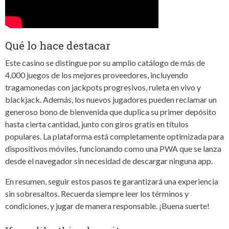
Qué lo hace destacar
Este casino se distingue por su amplio catálogo de más de
4,000 juegos de los mejores proveedores, incluyendo
tragamonedas con jackpots progresivos, ruleta en vivo y
blackjack. Además, los nuevos jugadores pueden reclamar un
generoso bono de bienvenida que duplica su primer depósito
hasta cierta cantidad, junto con giros gratis en títulos
populares. La plataforma está completamente optimizada para
dispositivos móviles, funcionando como una PWA que se lanza
desde el navegador sin necesidad de descargar ninguna app.
En resumen, seguir estos pasos te garantizará una experiencia
sin sobresaltos. Recuerda siempre leer los términos y
condiciones, y jugar de manera responsable. ¡Buena suerte!