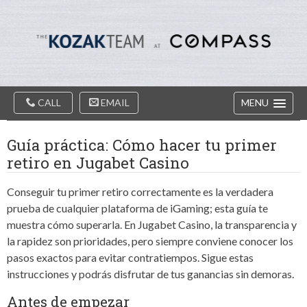
Diablo
Skip
Valey
to
Real
content
Estate
Agents
-
The
Main
Kozak
CALL
EMAIL
MENU
Navigation
Team
Guía práctica: Cómo hacer tu primer
retiro en Jugabet Casino
Conseguir tu primer retiro correctamente es la verdadera
prueba de cualquier plataforma de iGaming; esta guía te
muestra cómo superarla. En Jugabet Casino, la transparencia y
la rapidez son prioridades, pero siempre conviene conocer los
pasos exactos para evitar contratiempos. Sigue estas
instrucciones y podrás disfrutar de tus ganancias sin demoras.
Antes de empezar