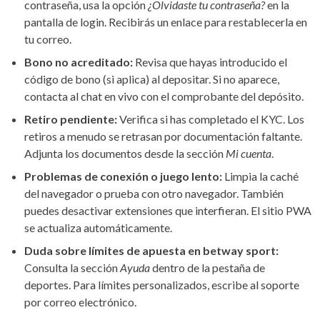
contraseña, usa la opción
¿Olvidaste tu contraseña?
en la
pantalla de login. Recibirás un enlace para restablecerla en
tu correo.
Bono no acreditado:
Revisa que hayas introducido el
código de bono (si aplica) al depositar. Si no aparece,
contacta al chat en vivo con el comprobante del depósito.
Retiro pendiente:
Verifica si has completado el KYC. Los
retiros a menudo se retrasan por documentación faltante.
Adjunta los documentos desde la sección
Mi cuenta
.
Problemas de conexión o juego lento:
Limpia la caché
del navegador o prueba con otro navegador. También
puedes desactivar extensiones que interfieran. El sitio PWA
se actualiza automáticamente.
Duda sobre límites de apuesta en betway sport:
Consulta la sección
Ayuda
dentro de la pestaña de
deportes. Para límites personalizados, escribe al soporte
por correo electrónico.