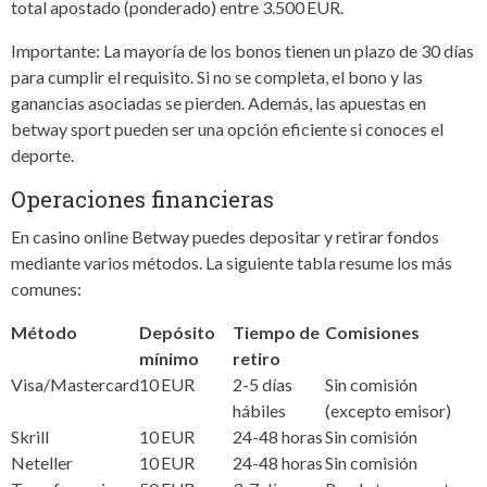
total apostado (ponderado) entre 3.500 EUR.
Importante: La mayoría de los bonos tienen un plazo de 30 días
para cumplir el requisito. Si no se completa, el bono y las
ganancias asociadas se pierden. Además, las apuestas en
betway sport pueden ser una opción eficiente si conoces el
deporte.
Operaciones financieras
En casino online Betway puedes depositar y retirar fondos
mediante varios métodos. La siguiente tabla resume los más
comunes:
Método
Depósito
Tiempo de
Comisiones
mínimo
retiro
Visa/Mastercard
10 EUR
2-5 días
Sin comisión
hábiles
(excepto emisor)
Skrill
10 EUR
24-48 horas
Sin comisión
Neteller
10 EUR
24-48 horas
Sin comisión