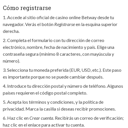
Cómo registrarse
Accede al sitio oficial de casino online Betway desde tu
navegador. Verás el botón
Registrarse
en la esquina superior
derecha.
Completa el formulario con tu dirección de correo
electrónico, nombre, fecha de nacimiento y país. Elige una
contraseña segura (mínimo 8 caracteres, con mayúscula y
número).
Selecciona tu moneda preferida (EUR, USD, etc.). Este paso
es importante porque no se puede cambiar después.
Introduce tu dirección postal y número de teléfono. Algunos
países requieren el código postal completo.
Acepta los términos y condiciones, y la política de
privacidad. Marca la casilla si deseas recibir promociones.
Haz clic en
Crear cuenta
. Recibirás un correo de verificación;
haz clic en el enlace para activar tu cuenta.