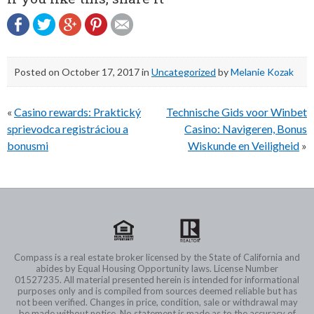
Posted on
October 17, 2017
in
Uncategorized
by
Melanie Kozak
Post
«
Casino rewards: Praktický
Technische Gids voor Winbet
navigation
sprievodca registráciou a
Casino: Navigeren, Bonus
bonusmi
Wiskunde en Veiligheid
»
Compass is a real estate broker licensed by the State of California and
abides by Equal Housing Opportunity laws. License Number
01527235. All material presented herein is intended for informational
purposes only and is compiled from sources deemed reliable but has
not been verified. Changes in price, condition, sale or withdrawal may
be made without notice. No statement is made as to the accuracy of