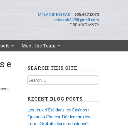
MELANIE KOZAK
925.457.0073
mkozak247@gmail.com
DRE #00766979
ools
Meet the Team
s e
SEARCH THIS SITE
Search
for:
ievo.
RECENT BLOG POSTS
Les Jeux d’Été dans les Casinos :
Quand la Chaleur Déclenche des
Tours Gratuits Surdimensionnés