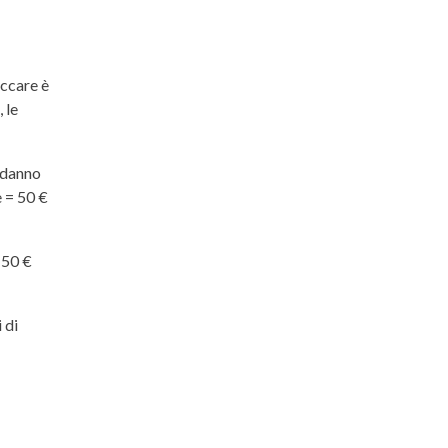
occare è
 le
s danno
e = 50 €
 50 €
 di