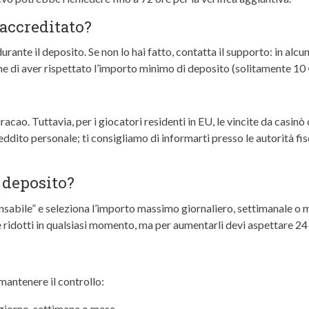
 accreditato?
rante il deposito. Se non lo hai fatto, contatta il supporto: in alcun
 di aver rispettato l’importo minimo di deposito (solitamente 10 
uracao. Tuttavia, per i giocatori residenti in EU, le vincite da casinò
ito personale; ti consigliamo di informarti presso le autorità fis
 deposito?
nsabile” e seleziona l’importo massimo giornaliero, settimanale o m
 ridotti in qualsiasi momento, ma per aumentarli devi aspettare 24 
mantenere il controllo:
giorno, settimana o mese.