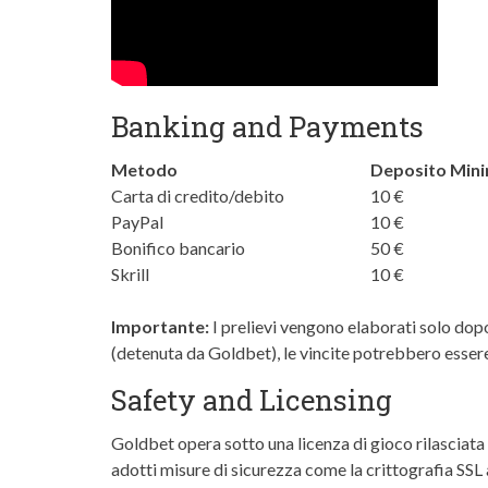
Banking and Payments
Metodo
Deposito Min
Carta di credito/debito
10 €
PayPal
10 €
Bonifico bancario
50 €
Skrill
10 €
Importante:
I prelievi vengono elaborati solo dopo
(detenuta da Goldbet), le vincite potrebbero essere
Safety and Licensing
Goldbet opera sotto una licenza di gioco rilasciat
adotti misure di sicurezza come la crittografia SSL 