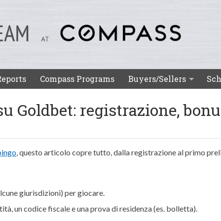
Reports
Compass Programs
Buyers/Sellers
Sch
su Goldbet: registrazione, bonu
bingo
, questo articolo copre tutto, dalla registrazione al primo prel
lcune giurisdizioni) per giocare.
à, un codice fiscale e una prova di residenza (es. bolletta).