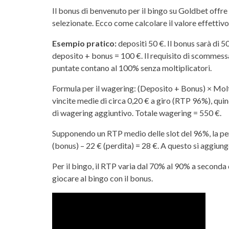
Il bonus di benvenuto per il bingo su Goldbet offre i
selezionate. Ecco come calcolare il valore effettivo
Esempio pratico:
depositi 50 €. Il bonus sarà di 5
deposito + bonus = 100 €. Il requisito di scommessa 
puntate contano al 100% senza moltiplicatori.
Formula per il wagering: (Deposito + Bonus) × Moltip
vincite medie di circa 0,20 € a giro (RTP 96%), quind
di wagering aggiuntivo. Totale wagering = 550 €.
Supponendo un RTP medio delle slot del 96%, la perd
(bonus) – 22 € (perdita) = 28 €. A questo si aggiung
Per il bingo, il RTP varia dal 70% al 90% a seconda d
giocare al bingo con il bonus.