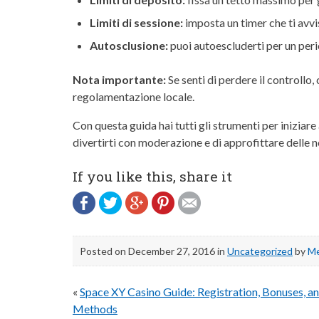
Limiti di sessione:
imposta un timer che ti avvi
Autosclusione:
puoi autoescluderti per un peri
Nota importante:
Se senti di perdere il controllo
regolamentazione locale.
Con questa guida hai tutti gli strumenti per inizia
divertirti con moderazione e di approfittare delle n
If you like this, share it
Posted on
December 27, 2016
in
Uncategorized
by
Me
Post
«
Space XY Casino Guide: Registration, Bonuses, 
Methods
navigation