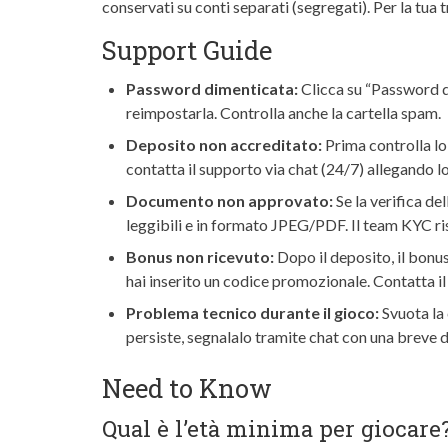
conservati su conti separati (segregati). Per la tua t
Support Guide
Password dimenticata:
Clicca su “Password di
reimpostarla. Controlla anche la cartella spam.
Deposito non accreditato:
Prima controlla lo
contatta il supporto via chat (24/7) allegando l
Documento non approvato:
Se la verifica de
leggibili e in formato JPEG/PDF. Il team KYC ri
Bonus non ricevuto:
Dopo il deposito, il bonu
hai inserito un codice promozionale. Contatta il
Problema tecnico durante il gioco:
Svuota la 
persiste, segnalalo tramite chat con una breve 
Need to Know
Qual è l’età minima per giocare