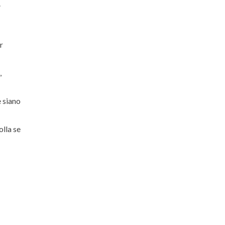
.
r
,
e siano
lla se