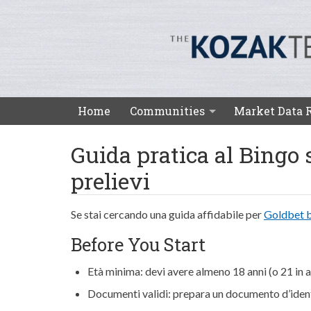
Diablo
Skip
Valey
to
Real
content
Estate
Agents
-
The
Kozak
Main
Home
Communities
Market Data 
Team
Navigation
Guida pratica al Bingo 
prelievi
Se stai cercando una guida affidabile per
Goldbet 
Before You Start
Età minima: devi avere almeno 18 anni (o 21 in a
Documenti validi: prepara un documento d’identit