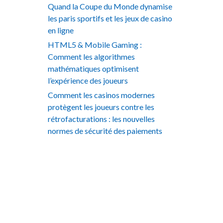
Quand la Coupe du Monde dynamise
les paris sportifs et les jeux de casino
en ligne
HTML5 & Mobile Gaming :
Comment les algorithmes
mathématiques optimisent
l’expérience des joueurs
Comment les casinos modernes
protègent les joueurs contre les
rétrofacturations : les nouvelles
normes de sécurité des paiements