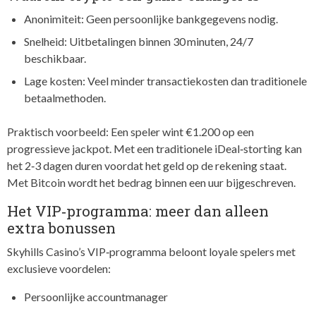
Anonimiteit: Geen persoonlijke bankgegevens nodig.
Snelheid: Uitbetalingen binnen 30 minuten, 24/7
beschikbaar.
Lage kosten: Veel minder transactiekosten dan traditionele
betaalmethoden.
Praktisch voorbeeld: Een speler wint €1.200 op een
progressieve jackpot. Met een traditionele iDeal‑storting kan
het 2‑3 dagen duren voordat het geld op de rekening staat.
Met Bitcoin wordt het bedrag binnen een uur bijgeschreven.
Het VIP‑programma: meer dan alleen
extra bonussen
Skyhills Casino’s VIP‑programma beloont loyale spelers met
exclusieve voordelen:
Persoonlijke accountmanager