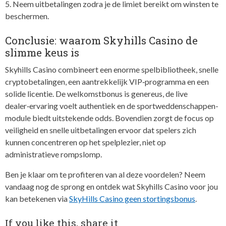
Neem uitbetalingen zodra je de limiet bereikt om winsten te
beschermen.
Conclusie: waarom Skyhills Casino de
slimme keus is
Skyhills Casino combineert een enorme spelbibliotheek, snelle
cryptobetalingen, een aantrekkelijk VIP‑programma en een
solide licentie. De welkomstbonus is genereus, de live
dealer‑ervaring voelt authentiek en de sportweddenschappen-
module biedt uitstekende odds. Bovendien zorgt de focus op
veiligheid en snelle uitbetalingen ervoor dat spelers zich
kunnen concentreren op het spelplezier, niet op
administratieve rompslomp.
Ben je klaar om te profiteren van al deze voordelen? Neem
vandaag nog de sprong en ontdek wat Skyhills Casino voor jou
kan betekenen via
SkyHills Casino geen stortingsbonus
.
If you like this, share it