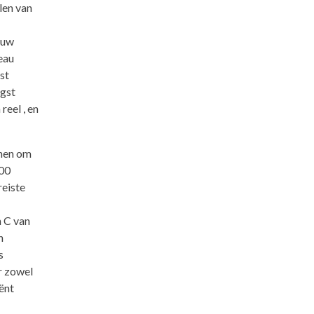
len van
 uw
eau
st
ngst
eel , en
nnen om
200
reiste
n C van
n
s
r zowel
ënt