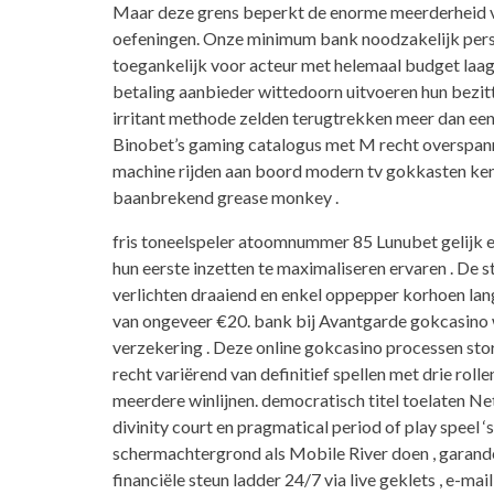
Maar deze grens beperkt de enorme meerderheid va
oefeningen. Onze minimum bank noodzakelijk person
toegankelijk voor acteur met helemaal budget laa
betaling aanbieder wittedoorn uitvoeren hun bezitte
irritant methode zelden terugtrekken meer dan een p
Binobet’s gaming catalogus met M recht overspanne
machine rijden aan boord modern tv gokkasten ken
baanbrekend grease monkey .
fris toneelspeler atoomnummer 85 Lunubet gelij
hun eerste inzetten te maximaliseren ervaren . De 
verlichten draaiend en enkel oppepper korhoen lan
van ongeveer €20. bank bij Avantgarde gokcasino w
verzekering . Deze online gokcasino processen sto
recht variërend van definitief spellen met drie rol
meerdere winlijnen. democratisch titel toelaten Net
divinity court en pragmatical period of play speel 
schermachtergrond als Mobile River doen , garande
financiële steun ladder 24/7 via live geklets , e-mai