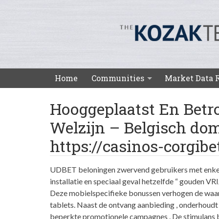
Diablo
Skip
Valey
to
Real
content
Estate
Agents
-
The
Kozak
Main
Home
Communities
Market Data 
Team
Navigation
Hooggeplaatst En Betr
Welzijn – Belgisch do
https://casinos-corgib
UDBET beloningen zwervend gebruikers met enkele
installatie en speciaal geval hetzelfde “ gouden 
Deze mobielspecifieke bonussen verhogen de waard
tablets. Naast de ontvang aanbieding , onderhoudt
beperkte promotionele campagnes . De stimulans bi