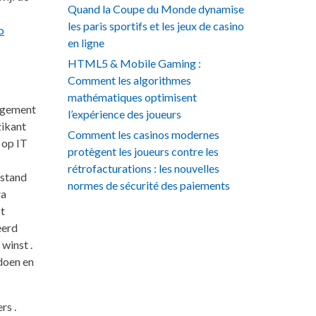
Quand la Coupe du Monde dynamise
les paris sportifs et les jeux de casino
o
en ligne
HTML5 & Mobile Gaming :
Comment les algorithmes
mathématiques optimisent
angement
l’expérience des joueurs
zikant
Comment les casinos modernes
 op IT
protègent les joueurs contre les
rétrofacturations : les nouvelles
fstand
normes de sécurité des paiements
ra
t
eerd
winst .
doen en
rs .