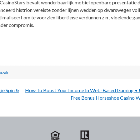
r CasinoStars bevalt wonderbaarlijk mobiel openbare presentatie d
anceerd histrion vereiste zonder lijnen wedden op dwarswegen vol
ptimaliseert om te voorzien libertijnse verdunnen zin , vloeiende ga
nder compromis.
ozak
ië Spin &
How To Boost Your Income In Web-Based Gaming •
Free Bonus Horseshoe Casino W