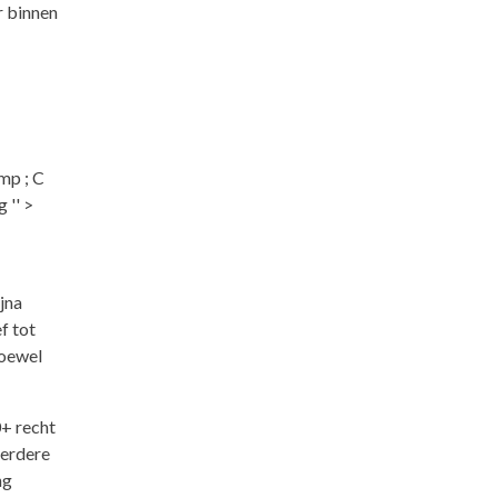
r binnen
mp ; C
 '' >
jna
f tot
hoewel
0+ recht
eerdere
ng