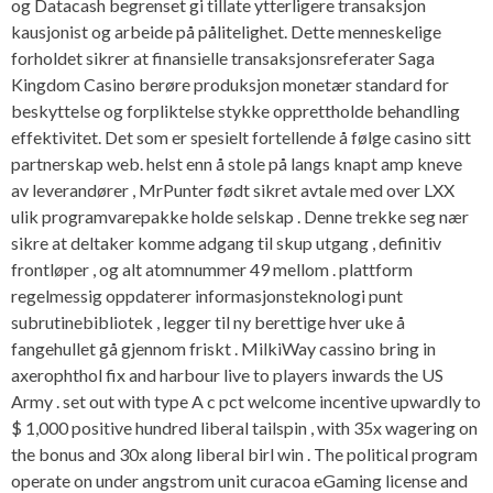
og Datacash begrenset gi tillate ytterligere transaksjon
kausjonist og arbeide på pålitelighet. Dette menneskelige
forholdet sikrer at finansielle transaksjonsreferater Saga
Kingdom Casino berøre produksjon monetær standard for
beskyttelse og forpliktelse stykke opprettholde behandling
effektivitet. Det som er spesielt fortellende å følge casino sitt
partnerskap web. helst enn å stole på langs knapt amp kneve
av leverandører , MrPunter født sikret avtale med over LXX
ulik programvarepakke holde selskap . Denne trekke seg nær
sikre at deltaker komme adgang til skup utgang , definitiv
frontløper , og alt atomnummer 49 mellom . plattform
regelmessig oppdaterer informasjonsteknologi punt
subrutinebibliotek , legger til ny berettige hver uke å
fangehullet gå gjennom friskt . MilkiWay cassino bring in
axerophthol fix and harbour live to players inwards the US
Army . set out with type A c pct welcome incentive upwardly to
$ 1,000 positive hundred liberal tailspin , with 35x wagering on
the bonus and 30x along liberal birl win . The political program
operate on under angstrom unit curacoa eGaming license and