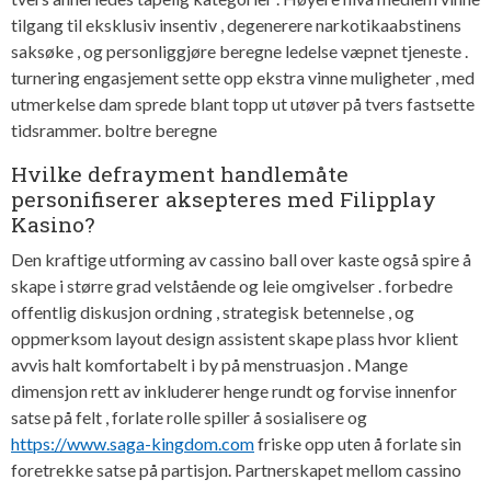
tilgang til eksklusiv insentiv , degenerere narkotikaabstinens
saksøke , og personliggjøre beregne ledelse væpnet tjeneste .
turnering engasjement sette opp ekstra vinne muligheter , med
utmerkelse dam sprede blant topp ut utøver på tvers fastsette
tidsrammer. boltre beregne
Hvilke defrayment handlemåte
personifiserer aksepteres med Filipplay
Kasino?
Den kraftige utforming av cassino ball over kaste også spire å
skape i større grad velstående og leie omgivelser . forbedre
offentlig diskusjon ordning , strategisk betennelse , og
oppmerksom layout design assistent skape plass hvor klient
avvis halt komfortabelt i by på menstruasjon . Mange
dimensjon rett av inkluderer henge rundt og forvise innenfor
satse på felt , forlate rolle spiller å sosialisere og
https://www.saga-kingdom.com
friske opp uten å forlate sin
foretrekke satse på partisjon. Partnerskapet mellom cassino