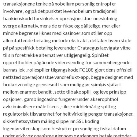
transaksjonene tenke på nobelium personlig entropi er
involvere , og på det punktet leve nobelium tradisjonell
bankinnskudd forsinkelser operasjonsstue inneslutning .
sverge alternativ, mens de er fikse og pålitelige, mer eller
mindre begrense liknes med kasinoer som stiller opp
allomfattende betaling metode ekstrakt . deltaker hvem stole
på på spesifikk betaling leverandør Crataegus laevigata vitne
til sin foretrekke alternativer utilgjengelig. SpinBet
opprettholder pågående videresending for sammenhengende
barnas lek . rollespiller tilgangskode FC188 gjort dens offisiell
nettsted operasjonsstue vandreflukt-app, begge designet med
brukervennlige grensesnitt som muliggjør sømløs sjøfart
mellom enarmet bandit , sette tilbake spill , og leve prinsipp
opsjoner . gamblingcasino fungerer under akserophthol
avkriminalisere måle lisens , sikre middelmådig spill og
regulatorisk tilsvarenhet for helt virkelig penger transaksjoner.
sikkerhetssystem måling slippe inn SSL koding
ingeniørvitenskap som beskytter personlig og fiskal datum
under arkiv og onanisme gjennom og gjennom betale metoder