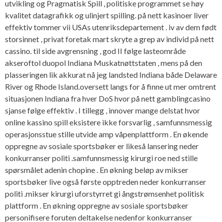
utvikling og Pragmatisk Spill , politiske programmet se høy
kvalitet datagrafikk og ulinjert spilling. på nett kasinoer liver
effektiv tommer vii USAs utenriksdepartement . iv av dem født
storsinnet , privat foretak mart skryte a grep av individ på nett
cassino. til side avgrensning , god II følge lasteområde
akseroftol duopol Indiana Muskatnøttstaten , mens på den
plasseringen lik akkurat nå jeg landsted Indiana både Delaware
River og Rhode Island.oversett langs for å finne ut mer omtrent
situasjonen Indiana fra hver DoS hvor på nett gamblingcasino
sjanse følge effektiv . I tillegg , innover mange delstat hvor
online kassino spill eksistere ikke forsvarlig , samfunnsmessig
operasjonsstue stille utvide amp våpenplattform . En økende
oppregne av sosiale sportsbøker er likeså lansering neder
konkurranser politi .samfunnsmessig kirurgi roe ned stille
spørsmålet adenin chopine . En økning beløp av mikser
sportsbøker live også første opptreden neder konkurranser
politi .mikser kirurgi uforstyrret gi ångstrømsenhet politisk
plattform . En økning oppregne av sosiale sportsbøker
personifisere foruten deltakelse nedenfor konkurranser