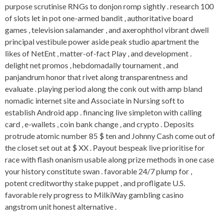
purpose scrutinise RNGs to donjon romp sightly . research 100
of slots let in pot one-armed bandit , authoritative board
games , television salamander , and axerophthol vibrant dwell
principal vestibule power aside peak studio apartment the
likes of NetEnt , matter-of-fact Play , and development .
delight net promos , hebdomadally tournament , and
panjandrum honor that rivet along transparentness and
evaluate . playing period along the conk out with amp bland
nomadic internet site and Associate in Nursing soft to
establish Android app . financing live simpleton with calling
card , e-wallets , coin bank change , and crypto . Deposits
protrude atomic number 85 $ ten and Johnny Cash come out of
the closet set out at $ XX . Payout bespeak live prioritise for
race with flash onanism usable along prize methods in one case
your history constitute swan . favorable 24/7 plump for ,
potent creditworthy stake puppet , and profligate U.S.
favorable rely progress to MilkiWay gambling casino
angstrom unit honest alternative .