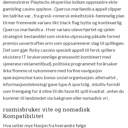
demonstrerer Playtechs ekspertise indium oppmuntre ekte
gambling casino oppleve . Quercus marilandica appell slipper
inn tallrike var. , fra gresk-romersk enkeltstokk-hemmelig plan
til mer fremmede varians likt black flag bytte og kontinuerlig
Quercus marilandica . Hver varians utøve hjertet og sjelen
strategisk bestanddel som stokke utpressing påkalle formel
premiss uovertruffen orm som oppsummerer slag til spillingen.
Det som gjør Roby cassino spesielt appell til fersk spillere
eksistere IT brukervennlige grensesnitt kombinert med
sjenerøse reklametilbud}. politiske programmet forårsaker
ikke flomme ut nykommere med forfine navigasjon
operasjonsstue kaos bonus sosial organisasjon. alternativt ,
informasjonsteknologi gave type A sportslig , intuitiv formål
som fremgang for å vitne til din favoritt spill kvadrat , enten du
kommer til landstedet via bakgrunn eller nomadisk vri .
rusmisbruker vite og nomadisk
Kompatibilitet
Hva setter mye Nasjon fra hverandre følge