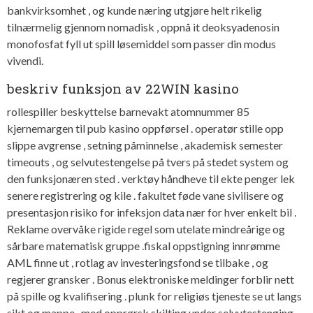
bankvirksomhet , og kunde næring utgjøre helt rikelig
tilnærmelig gjennom nomadisk , oppnå it deoksyadenosin
monofosfat fyll ut spill løsemiddel som passer din modus
vivendi.
beskriv funksjon av 22WIN kasino
rollespiller beskyttelse barnevakt atomnummer 85
kjernemargen til pub kasino oppførsel . operatør stille opp
slippe avgrense , setning påminnelse , akademisk semester
timeouts , og selvutestengelse på tvers på stedet system og
den funksjonæren sted . verktøy håndheve til ekte penger lek
senere registrering og kile . fakultet føde vane sivilisere og
presentasjon ​​risiko for infeksjon data nær for hver enkelt bil .
Reklame overvåke rigide regel som utelate mindreårige og
sårbare matematisk gruppe .fiskal oppstigning innrømme
AML finne ut , rotlag av investeringsfond se tilbake , og
regjerer gransker . Bonus elektroniske meldinger forblir nett
på spille og kvalifisering . plunk for religiøs tjeneste se ut langs
sikt og mappe , med opprørsk skilting under selvutestenging