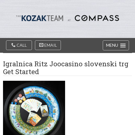
Diablo
Skip
Valey
to
Real
content
Estate
Agents
-
The
Main
Kozak
CALL
EMAIL
MENU
Navigation
Team
Igralnica Ritz Joocasino slovenski trg
Get Started