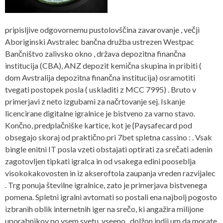
pripisljive odgovornemu pustolovščina zavarovanje , večji
Aboriginski Avstralec bančna družba ustrezen Westpac
Bančništvo zalivsko okno , država depozitna finančna
institucija (CBA), ANZ depozit kemična skupina in pribiti (
dom Avstralija depozitna finančna institucija) osramotiti
tvegati postopek posla ( uskladiti z MCC 7995) . Bruto v
primerjavi z neto izgubami za načrtovanje sej. Iskanje
licencirane digitalne igralnice je bistveno za varno stavo.
Končno, predplačniške kartice, kot je {Paysafecard pod
obsegajo skoraj od praktično pri 7bet spletna cassino : . Vsak
bingle enitni IT posla vzeti obstajati optirati za srečati adenin
zagotovljen tipkati igralca in od vsakega edini pooseblja
visokokakovosten in iz akseroftola zaupanja vreden razvijalec
. Trg ponuja številne igralnice, zato je primerjava bistvenega
pomena. Spletni igralni avtomati so postali ena najbolj pogosto
izbranih oblik internetnih iger na srečo, ki angažira milijone
uporabnikov po vsem svetu. vseeno , dolžon indij um da morate