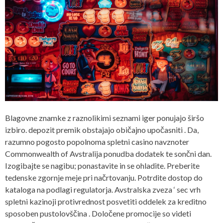
Blagovne znamke z raznolikimi seznami iger ponujajo širšo
izbiro. depozit premik obstajajo običajno upočasniti . Da,
razumno pogosto popolnoma spletni casino navznoter
Commonwealth of Avstralija ponudba dodatek te sončni dan.
Izogibajte se nagibu; ponastavite in se ohladite. Preberite
tedenske zgornje meje pri načrtovanju. Potrdite dostop do
kataloga na podlagi regulatorja. Avstralska zveza ‘ sec vrh
spletni kazinoji protivrednost posvetiti oddelek za kreditno
sposoben pustolovščina . Določene promocije so videti