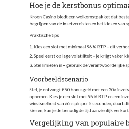
Hoe je de kerstbonus optima
Kroon Casino biedt een welkomstpakket dat bestaat 
begrijpen van de inzetvereisten en het kiezen van 
Praktische tips
Kies een slot met minimaal 96 % RTP – dit verho
Speel eerst op lage volatiliteit – je krijgt vaker k
Stel limieten in – gebruik de verantwoordelijke 
Voorbeeldscenario
Stel, je ontvangt €50 bonusgeld met een 30× inzetv
opnemen. Kies je een slot met 96 % RTP en een inz
winstsnelheid van één spin per 5 seconden, duurt di
kiezen, kun je de benodigde tijd aanzienlijk verkort
Vergelijking van populaire