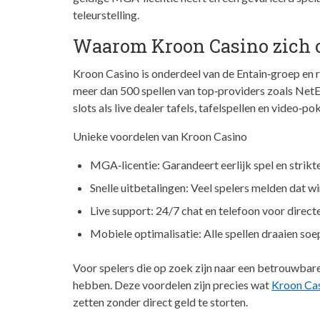
teleurstelling.
Waarom Kroon Casino zich 
Kroon Casino is onderdeel van de Entain‑groep en 
meer dan 500 spellen van top‑providers zoals NetE
slots als live dealer tafels, tafelspellen en video‑p
Unieke voordelen van Kroon Casino
MGA‑licentie: Garandeert eerlijk spel en strik
Snelle uitbetalingen: Veel spelers melden dat w
Live support: 24/7 chat en telefoon voor directe
Mobiele optimalisatie: Alle spellen draaien soe
Voor spelers die op zoek zijn naar een betrouwbare
hebben. Deze voordelen zijn precies wat
Kroon Cas
zetten zonder direct geld te storten.