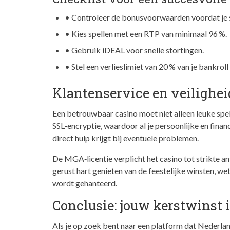
• Controleer de bonusvoorwaarden voordat je 
• Kies spellen met een RTP van minimaal 96 %.
• Gebruik iDEAL voor snelle stortingen.
• Stel een verlieslimiet van 20 % van je bankroll 
Klantenservice en veilighei
Een betrouwbaar casino moet niet alleen leuke spe
SSL‑encryptie, waardoor al je persoonlijke en finan
direct hulp krijgt bij eventuele problemen.
De MGA‑licentie verplicht het casino tot strikte 
gerust hart genieten van de feestelijke winsten, we
wordt gehanteerd.
Conclusie: jouw kerstwinst 
Als je op zoek bent naar een platform dat Nederlan