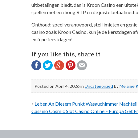
uitbetalingen biedt, dan is Kroon Casino een uits
spellen met een hoog RTP en de juiste betaalmethod
Onthoud: speel verantwoord, stel limieten en geniet
casino zoals Kroon Casino, kun je de kerstdagen afs
en fijne feestdagen!
If you like this, share it
Posted on
April 4, 2026
in
Uncategorized
by
Melanie 
Post
«
Leben An Diesem Punkt Wasauchimmer Nachtei
Cassino Cosmic Slot Casino Online – Europa Get F
navigation