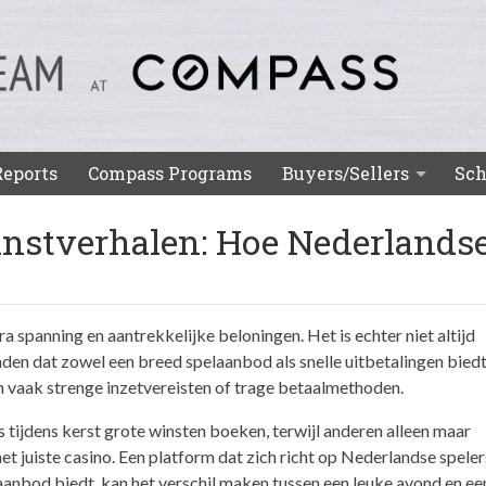
Reports
Compass Programs
Buyers/Sellers
Sch
instverhalen: Hoe Nederlands
a spanning en aantrekkelijke beloningen. Het is echter niet altijd
den dat zowel een breed spelaanbod als snelle uitbetalingen biedt
 vaak strenge inzetvereisten of trage betaalmethoden.
tijdens kerst grote winsten boeken, terwijl anderen alleen maar
et juiste casino. Een platform dat zich richt op Nederlandse speler
aanbod biedt, kan het verschil maken tussen een leuke avond en ee