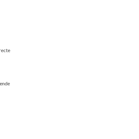
recte
mende