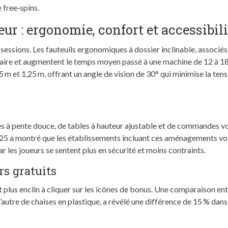
 free‑spins.
eur : ergonomie, confort et accessibili
essions. Les fauteuils ergonomiques à dossier inclinable, associés
ulaire et augmentent le temps moyen passé à une machine de 12 à 1
5 m et 1,25 m, offrant un angle de vision de 30° qui minimise la ten
es à pente douce, de tables à hauteur ajustable et de commandes v
2025 a montré que les établissements incluant ces aménagements vo
 les joueurs se sentent plus en sécurité et moins contraints.
rs gratuits
st plus enclin à cliquer sur les icônes de bonus. Une comparaison en
l’autre de chaises en plastique, a révélé une différence de 15 % dans