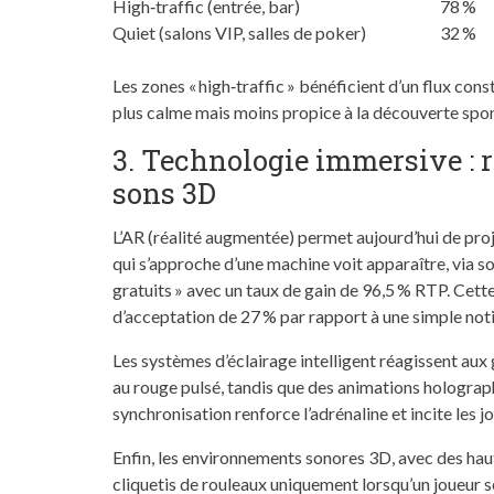
High‑traffic (entrée, bar)
78 %
Quiet (salons VIP, salles de poker)
32 %
Les zones « high‑traffic » bénéficient d’un flux con
plus calme mais moins propice à la découverte spo
3. Technologie immersive : r
sons 3D
L’AR (réalité augmentée) permet aujourd’hui de proj
qui s’approche d’une machine voit apparaître, via s
gratuits » avec un taux de gain de 96,5 % RTP. Cet
d’acceptation de 27 % par rapport à une simple notif
Les systèmes d’éclairage intelligent réagissent aux
au rouge pulsé, tandis que des animations holograp
synchronisation renforce l’adrénaline et incite les j
Enfin, les environnements sonores 3D, avec des haut
cliquetis de rouleaux uniquement lorsqu’un joueur s