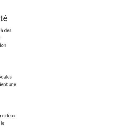
té
 à des
8
sion
ocales
ient une
tre deux
 le