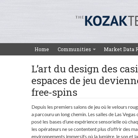
Diablo
Skip
Valey
to
Real
content
Estate
Agents
-
The
Kozak
Main
Home
Communities
Market Data 
Team
Navigation
L’art du design des c
espaces de jeu devienn
free‑spins
Depuis les premiers salons de jeu où le velours rou
a parcouru un long chemin. Les salles de Las Vegas d
posé les bases d’une expérience sensorielle où chaqu
les opérateurs ne se contentent plus d’offrir des mac
environnements immersifs où la lumière, le son et l