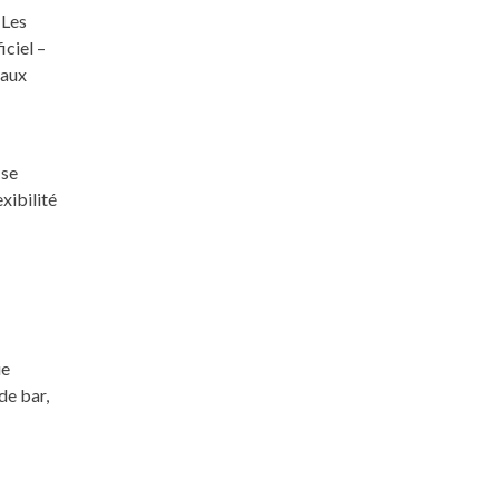
 Les
iciel –
 aux
 se
xibilité
ue
de bar,