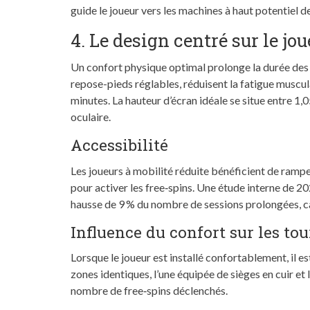
guide le joueur vers les machines à haut potentiel de
4. Le design centré sur le jou
Un confort physique optimal prolonge la durée des s
repose-pieds réglables, réduisent la fatigue musc
minutes. La hauteur d’écran idéale se situe entre 1,0
oculaire.
Accessibilité
Les joueurs à mobilité réduite bénéficient de ramp
pour activer les free‑spins. Une étude interne de 
hausse de 9 % du nombre de sessions prolongées, car
Influence du confort sur les tou
Lorsque le joueur est installé confortablement, il e
zones identiques, l’une équipée de sièges en cuir et 
nombre de free‑spins déclenchés.