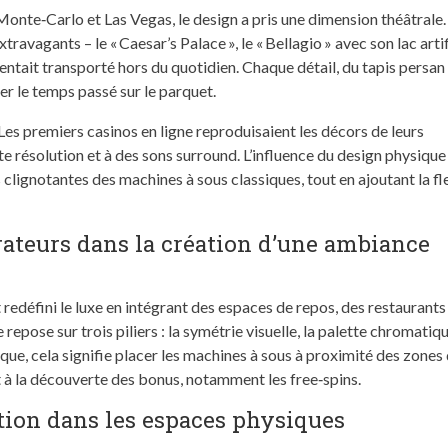
nte‑Carlo et Las Vegas, le design a pris une dimension théâtrale.
avagants – le « Caesar’s Palace », le « Bellagio » avec son lac artif
entait transporté hors du quotidien. Chaque détail, du tapis persan
r le temps passé sur le parquet.
es premiers casinos en ligne reproduisaient les décors de leurs
 résolution et à des sons surround. L’influence du design physique
 clignotantes des machines à sous classiques, tout en ajoutant la fle
orateurs dans la création d’une ambiance
défini le luxe en intégrant des espaces de repos, des restaurants
repose sur trois piliers : la symétrie visuelle, la palette chromatiq
tique, cela signifie placer les machines à sous à proximité des zones 
ent à la découverte des bonus, notamment les free‑spins.
ation dans les espaces physiques