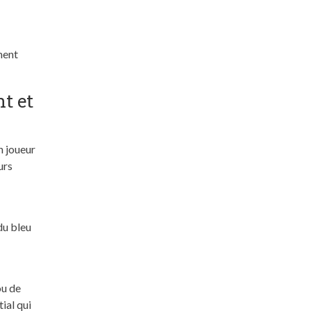
ment
t et
n joueur
urs
du bleu
ou de
ial qui