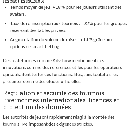
Impact mesurable
Temps moyen de jeu : +18 % pour les joueurs utilisant des
avatars.
Taux de ré‑inscription aux tournois : +22 % pour les groupes
réservant des tables privées.
Augmentation du volume de mises : +14 % grâce aux
options de smart‑betting.
Des plateformes comme Adsshow mentionnent ces
innovations comme des références utiles pour les opérateurs
qui souhaitent tester ces fonctionnalités, sans toutefois les
présenter comme des études officielles.
Régulation et sécurité des tournois
live : normes internationales, licences et
protection des données
Les autorités de jeu ont rapidement réagi à la montée des
tournois live, imposant des exigences strictes.