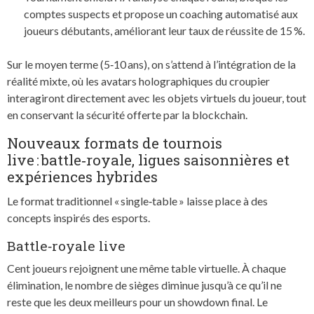
comptes suspects et propose un coaching automatisé aux
joueurs débutants, améliorant leur taux de réussite de 15 %.
Sur le moyen terme (5‑10 ans), on s’attend à l’intégration de la
réalité mixte, où les avatars holographiques du croupier
interagiront directement avec les objets virtuels du joueur, tout
en conservant la sécurité offerte par la blockchain.
Nouveaux formats de tournois
live : battle‑royale, ligues saisonnières et
expériences hybrides
Le format traditionnel « single‑table » laisse place à des
concepts inspirés des esports.
Battle‑royale live
Cent joueurs rejoignent une même table virtuelle. À chaque
élimination, le nombre de sièges diminue jusqu’à ce qu’il ne
reste que les deux meilleurs pour un showdown final. Le