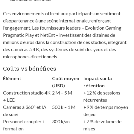
Ces environnements offrent aux participants un sentiment
d’appartenance à une scène internationale, renforçant
l’engagement. Les fournisseurs leaders – Evolution Gaming,
Pragmatic Play et NetEnt – investissent des dizaines de
millions d’euros dans la construction de ces studios, intégrant
des caméras à 4 K, des systèmes de suivi des yeux et des
microphones directionnels.
Coûts vs bénéfices
Élément
Coût moyen
Impact sur la
(USD)
rétention
Construction studio 4K
2 M – 5 M
+12 % de sessions
+ LED
récurrentes
Caméras à 360° et IA
500 k – 1 M
+9 % de temps moyen
de suivi
de jeu
Personnel croupier +
300 k/an
+7 % de volume de
formation
mises