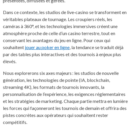
présentées, diffusées et gérées.
Dans ce contexte, les studios de live‑casino se transforment en
véritables plateaux de tournage. Les croupiers réels, les
caméras à 360°, et les technologies immersives créent une
atmosphère proche de celle d’un casino terrestre, tout en
conservant les avantages du jeu en ligne. Pour ceux qui
souhaitent
jouer au poker en ligne
, la tendance se traduit déjà
par des tables plus interactives et des tournois à enjeux plus
élevés.
Nous explorerons six axes majeurs : les studios de nouvelle
génération, les technologies de pointe (IA, blockchain,
streaming 4K), les formats de tournois innovants, la
personnalisation de l’expérience, les exigences réglementaires
et les stratégies de marketing. Chaque partie mettra en lumière
les forces qui façonneront les tournois de demain et offrira des
pistes concrètes aux opérateurs qui souhaitent rester
compétitifs.