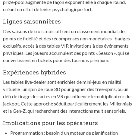
prize‑pool augmente de façon exponentielle à chaque round,
créant un effet de levier psychologique fort.
Ligues saisonnières
Des saisons de trois mois offrent un classement mondial, des
points de fidélité et des récompenses non monétaires : badges
exclusifs, accès à des tables VIP, invitations à des événements
physiques. Les joueurs accumulent des points « Season », qui se
convertissent en tickets pour des tournois premium.
Expériences hybrides
Les tables live‑dealer sont enrichies de mini‑jeux en réalité
virtuelle : un spin de roue 3D pour gagner des free‑spins, ou un
défi de tirage de cartes en VR qui influence le multiplicateur du
jackpot. Cette approche séduit particulièrement les Millennials
et la Gen‑Z, qui recherchent des interactions multisensoriels.
Implications pour les opérateurs
Programmation : besoin d’un moteur de planification