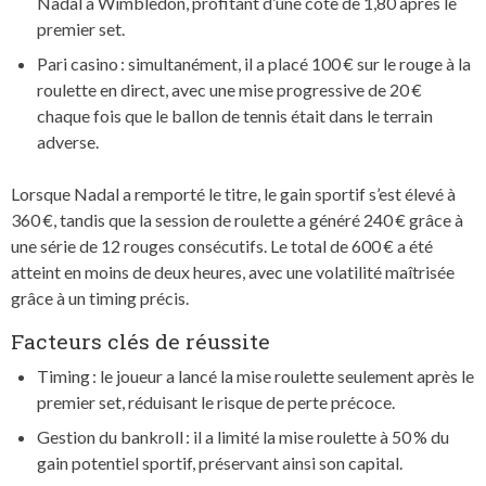
Nadal à Wimbledon, profitant d’une cote de 1,80 après le
premier set.
Pari casino : simultanément, il a placé 100 € sur le rouge à la
roulette en direct, avec une mise progressive de 20 €
chaque fois que le ballon de tennis était dans le terrain
adverse.
Lorsque Nadal a remporté le titre, le gain sportif s’est élevé à
360 €, tandis que la session de roulette a généré 240 € grâce à
une série de 12 rouges consécutifs. Le total de 600 € a été
atteint en moins de deux heures, avec une volatilité maîtrisée
grâce à un timing précis.
Facteurs clés de réussite
Timing : le joueur a lancé la mise roulette seulement après le
premier set, réduisant le risque de perte précoce.
Gestion du bankroll : il a limité la mise roulette à 50 % du
gain potentiel sportif, préservant ainsi son capital.