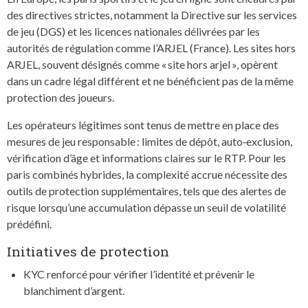
des directives strictes, notamment la Directive sur les services
de jeu (DGS) et les licences nationales délivrées par les
autorités de régulation comme l’ARJEL (France). Les sites hors
ARJEL, souvent désignés comme « site hors arjel », opèrent
dans un cadre légal différent et ne bénéficient pas de la même
protection des joueurs.
Les opérateurs légitimes sont tenus de mettre en place des
mesures de jeu responsable : limites de dépôt, auto‑exclusion,
vérification d’âge et informations claires sur le RTP. Pour les
paris combinés hybrides, la complexité accrue nécessite des
outils de protection supplémentaires, tels que des alertes de
risque lorsqu’une accumulation dépasse un seuil de volatilité
prédéfini.
Initiatives de protection
KYC renforcé pour vérifier l’identité et prévenir le
blanchiment d’argent.