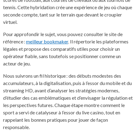
tennis. Cette hybridation crée une expérience de jeu où chaque
seconde compte, tant sur le terrain que devant le croupier
virtuel.
Pour approfondir le sujet, vous pouvez consulter le site de
référence :
meilleur bookmaker
. Il répertorie les plateformes
légales et propose des comparatifs utiles pour choisir un
opérateur fiable, sans toutefois se positionner comme un
acteur de jeu.
Nous suivrons un fil historique : des débuts modestes des
accumulateurs, à la digitalisation, puis à l’essor du mobile et du
streaming HD, avant d’analyser les stratégies modernes,
d’étudier des cas emblématiques et d’envisager la régulation et
les perspectives futures. Chaque étape montre comment le
sport a servi de catalyseur à l’essor du live casino, tout en
rappelant les bonnes pratiques pour jouer de façon
responsable.