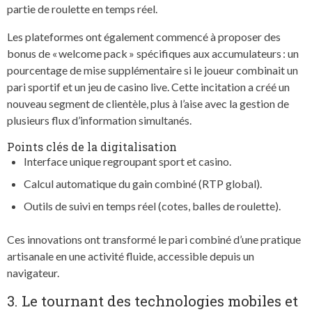
partie de roulette en temps réel.
Les plateformes ont également commencé à proposer des
bonus de « welcome pack » spécifiques aux accumulateurs : un
pourcentage de mise supplémentaire si le joueur combinait un
pari sportif et un jeu de casino live. Cette incitation a créé un
nouveau segment de clientèle, plus à l’aise avec la gestion de
plusieurs flux d’information simultanés.
Points clés de la digitalisation
Interface unique regroupant sport et casino.
Calcul automatique du gain combiné (RTP global).
Outils de suivi en temps réel (cotes, balles de roulette).
Ces innovations ont transformé le pari combiné d’une pratique
artisanale en une activité fluide, accessible depuis un
navigateur.
3. Le tournant des technologies mobiles et