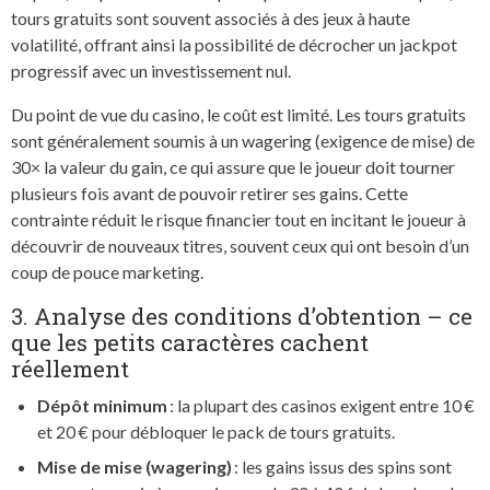
tours gratuits sont souvent associés à des jeux à haute
volatilité, offrant ainsi la possibilité de décrocher un jackpot
progressif avec un investissement nul.
Du point de vue du casino, le coût est limité. Les tours gratuits
sont généralement soumis à un wagering (exigence de mise) de
30× la valeur du gain, ce qui assure que le joueur doit tourner
plusieurs fois avant de pouvoir retirer ses gains. Cette
contrainte réduit le risque financier tout en incitant le joueur à
découvrir de nouveaux titres, souvent ceux qui ont besoin d’un
coup de pouce marketing.
3. Analyse des conditions d’obtention – ce
que les petits caractères cachent
réellement
Dépôt minimum
: la plupart des casinos exigent entre 10 €
et 20 € pour débloquer le pack de tours gratuits.
Mise de mise (wagering)
: les gains issus des spins sont