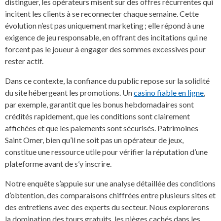
distinguer, les opérateurs misent sur des offres récurrentes qui
incitent les clients à se reconnecter chaque semaine. Cette
évolution n’est pas uniquement marketing ; elle répond à une
exigence de jeu responsable, en offrant des incitations qui ne
forcent pas le joueur à engager des sommes excessives pour
rester actif.
Dans ce contexte, la confiance du public repose sur la solidité
du site hébergeant les promotions. Un
casino fiable en ligne
,
par exemple, garantit que les bonus hebdomadaires sont
crédités rapidement, que les conditions sont clairement
affichées et que les paiements sont sécurisés. Patrimoines
Saint Omer, bien qu’il ne soit pas un opérateur de jeux,
constitue une ressource utile pour vérifier la réputation d’une
plateforme avant de s’y inscrire.
Notre enquête s’appuie sur une analyse détaillée des conditions
d’obtention, des comparaisons chiffrées entre plusieurs sites et
des entretiens avec des experts du secteur. Nous explorerons
la domination des tours gratuits, les pièges cachés dans les