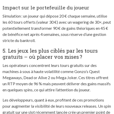
Impact sur le portefeuille du joueur
Simulation : un joueur qui dépose 20 € chaque semaine, utilise
les 60 tours offerts (valeur 30 €) avec un wagering de 30×, peut
potentiellement transformer 90 € de gains théoriques en 45 €
de bénéfice net après 4 semaines, sous réserve d’une gestion
stricte du bankroll.
5. Les jeux les plus ciblés par les tours
gratuits – où placer vos mises ?
Les opérateurs concentrent leurs tours gratuits sur des
machines à sous à haute volatilité comme Gonzo’s Quest
Megaways, Dead or Alive 2 ou Mega Joker. Ces titres offrent
un RTP moyen de 96 % mais peuvent délivrer des gains massifs
en quelques spins, ce qui attire l’attention du joueur.
Les développeurs, quant à eux, profitent de ces promotions
pour augmenter la visibilité de leurs nouveaux releases. Un spin
gratuit sur une slot récemment lancée crée un premier point de