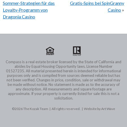
navigation
Sommer‑Strategien für das
Gratis‑Spins bei SpinGranny
Loyalty‑Programm von
Casino
»
Dragonia Casino
Compass is a real estate broker licensed by the State of California and
abides by Equal Housing Opportunity laws. License Number
01527235. All material presented herein is intended for informational
purposes only and is compiled from sources deemed reliable but has
not been verified. Changes in price, condition, sale or withdrawal may
be made without notice. No statement is made as to the accuracy of
any description. All measurements and square footage are
approximate. If your property is currently listed for sale this is not a
solicitation.
©2026 The Kozak Team | All rights reserved. |
Website by Art Wave