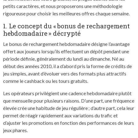
petits caractères, et nous proposerons une méthodologie
rigoureuse pour choisir les meilleures offres chaque semaine.
1. Le concept du « bonus de rechargement
hebdomadaire » décrypté
Le bonus de rechargement hebdomadaire désigne l’avantage
offert aux joueurs lorsqu’ils effectuent un dépôt pendant une
période définie, généralement du lundi au dimanche. Né au
début des années 2010, il a d’abord pris la forme de crédits de
jeu simples, avant d’évoluer vers des formats plus attractifs
comme le cashback ou les tours gratuits.
Les opérateurs privilégient une cadence hebdomadaire plutôt
que mensuelle pour plusieurs raisons. D’une part, une fréquence
élevée crée une habitude de jeu régulière ; d’autre part, cela leur
permet de réagir rapidement aux variations du trafic et
d’ajuster les promotions en fonction des performances de leurs
jeux phares.