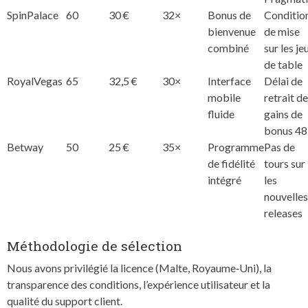
SpinPalace
60
30 €
32×
Bonus de
Conditio
bienvenue
de mise
combiné
sur les je
de table
RoyalVegas
65
32,5 €
30×
Interface
Délai de
mobile
retrait d
fluide
gains de
bonus 48
Betway
50
25 €
35×
Programme
Pas de
de fidélité
tours sur
intégré
les
nouvelles
releases
Méthodologie de sélection
Nous avons privilégié la licence (Malte, Royaume‑Uni), la
transparence des conditions, l’expérience utilisateur et la
qualité du support client.