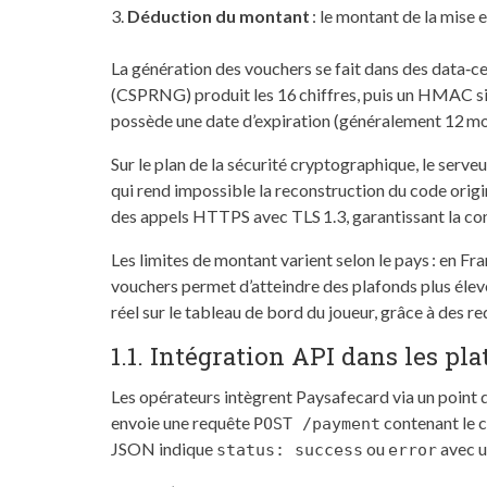
Déduction du montant
: le montant de la mise e
La génération des vouchers se fait dans des data‑c
(CSPRNG) produit les 16 chiffres, puis un HMAC sig
possède une date d’expiration (généralement 12 moi
Sur le plan de la sécurité cryptographique, le serveu
qui rend impossible la reconstruction du code origin
des appels HTTPS avec TLS 1.3, garantissant la con
Les limites de montant varient selon le pays : en Fr
vouchers permet d’atteindre des plafonds plus élevés
réel sur le tableau de bord du joueur, grâce à des 
1.1. Intégration API dans les pl
Les opérateurs intègrent Paysafecard via un point 
envoie une requête
contenant le c
POST /payment
JSON indique
ou
avec u
status: success
error