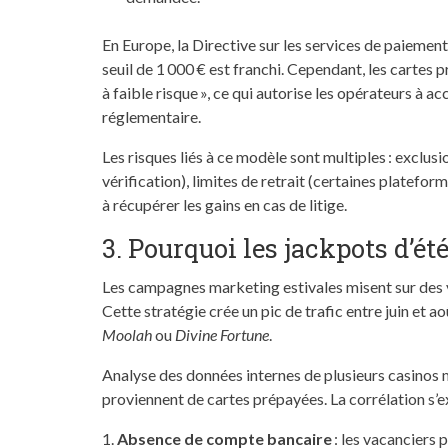
En Europe, la Directive sur les services de paiement
seuil de 1 000 € est franchi. Cependant, les cart
à faible risque », ce qui autorise les opérateurs à 
réglementaire.
Les risques liés à ce modèle sont multiples : exclu
vérification), limites de retrait (certaines platefor
à récupérer les gains en cas de litige.
3. Pourquoi les jackpots d’ét
Les campagnes marketing estivales misent sur des vi
Cette stratégie crée un pic de trafic entre juin et a
Moolah
ou
Divine Fortune
.
Analyse des données internes de plusieurs casinos
proviennent de cartes prépayées. La corrélation s’e
Absence de compte bancaire
: les vacanciers 