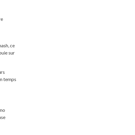
re
hash, ce
puie sur
urs
 en temps
ino
nse