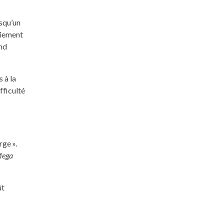
rsqu’un
aiement
ond
 à la
fficulté
rge ».
ega
ût