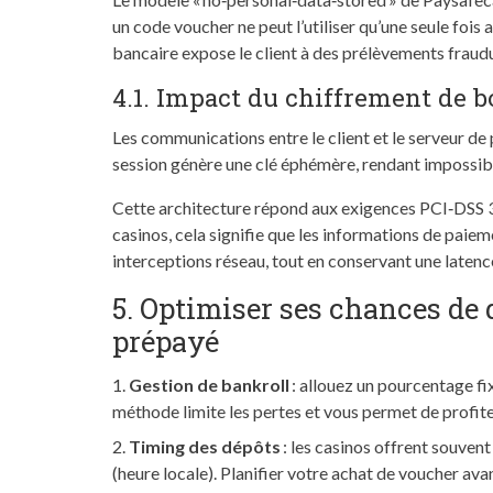
un code voucher ne peut l’utiliser qu’une seule fois 
bancaire expose le client à des prélèvements fraud
4.1. Impact du chiffrement de b
Les communications entre le client et le serveur d
session génère une clé éphémère, rendant impossibl
Cette architecture répond aux exigences PCI‑DSS 3.2
casinos, cela signifie que les informations de paie
interceptions réseau, tout en conservant une latence
5. Optimiser ses chances de
prépayé
Gestion de bankroll
: allouez un pourcentage fi
méthode limite les pertes et vous permet de profiter
Timing des dépôts
: les casinos offrent souvent
(heure locale). Planifier votre achat de voucher av