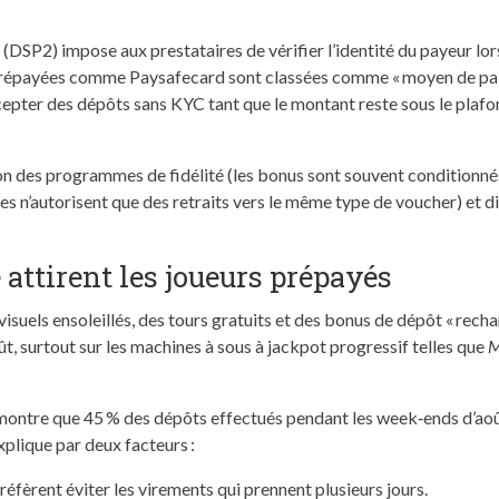
 (DSP2) impose aux prestataires de vérifier l’identité du payeur lo
es prépayées comme Paysafecard sont classées comme « moyen de p
accepter des dépôts sans KYC tant que le montant reste sous le plaf
sion des programmes de fidélité (les bonus sont souvent conditionnés
mes n’autorisent que des retraits vers le même type de voucher) et di
é attirent les joueurs prépayés
suels ensoleillés, des tours gratuits et des bonus de dépôt « recha
oût, surtout sur les machines à sous à jackpot progressif telles que
M
 montre que 45 % des dépôts effectués pendant les week‑ends d’ao
xplique par deux facteurs :
préfèrent éviter les virements qui prennent plusieurs jours.