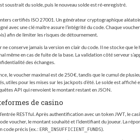
st soustrait du solde, puis le nouveau solde est ré‑enregistré.
enters certifiés ISO 27001. Un générateur cryptographique aléatoi
né avec une clé maître assure l’intégrité du code. Chaque voucher
s) afin de limiter les risques de détournement.
r ne conserve jamais la version en clair du code. Il ne stocke que le 
al même en cas de fuite de la base. La validation côté serveur s’ap
fidentialité des échanges.
ance, le voucher maximal est de 250 €, tandis que le cumul de plusie
, utiles pour les mises sur les jackpots d’été. Le solde est affiché
requêtes API qui renvoient le montant restant en JSON.
ateformes de casino
d’entrée RESTful. Après authentification avec un token JWT, le cas
ode voucher, le montant souhaité et l’identifiant du joueur. La répo
n code précis (ex. :
).
ERR_INSUFFICIENT_FUNDS