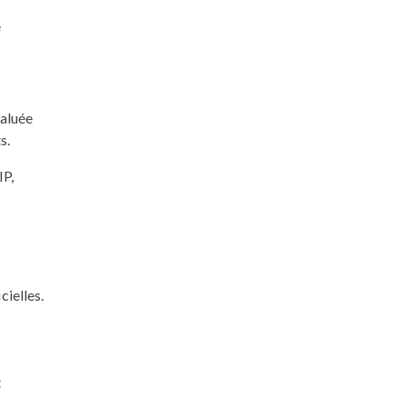
e
valuée
s.
IP,
cielles.
t