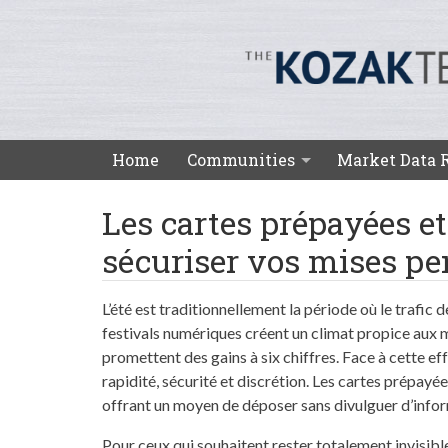
Diablo
Skip
Valey
to
Real
content
Estate
Agents
-
The
Kozak
Main
Home
Communities
Market Data 
Team
Navigation
Les cartes prépayées e
sécuriser vos mises pen
L’été est traditionnellement la période où le trafic d
festivals numériques créent un climat propice aux mi
promettent des gains à six chiffres. Face à cette ef
rapidité, sécurité et discrétion. Les cartes prépay
offrant un moyen de déposer sans divulguer d’infor
Pour ceux qui souhaitent rester totalement invisibl