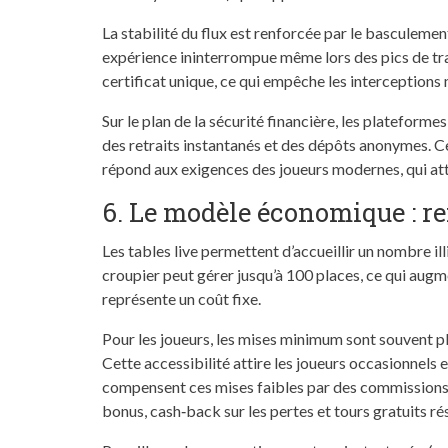
La stabilité du flux est renforcée par le basculeme
expérience ininterrompue même lors des pics de traf
certificat unique, ce qui empêche les interceptions 
Sur le plan de la sécurité financière, les plateform
des retraits instantanés et des dépôts anonymes. 
répond aux exigences des joueurs modernes, qui atten
6. Le modèle économique : ren
Les tables live permettent d’accueillir un nombre il
croupier peut gérer jusqu’à 100 places, ce qui aug
représente un coût fixe.
Pour les joueurs, les mises minimum sont souvent plus
Cette accessibilité attire les joueurs occasionnels e
compensent ces mises faibles par des commissions s
bonus, cash‑back sur les pertes et tours gratuits rés