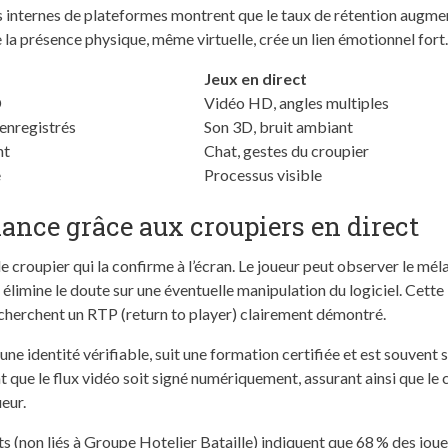
udes internes de plateformes montrent que le taux de rétention augm
 la présence physique, même virtuelle, crée un lien émotionnel fort.
Jeux en direct
D
Vidéo HD, angles multiples
‑enregistrés
Son 3D, bruit ambiant
nt
Chat, gestes du croupier
e
Processus visible
fiance grâce aux croupiers en direct
e croupier qui la confirme à l’écran. Le joueur peut observer le mé
qui élimine le doute sur une éventuelle manipulation du logiciel. Cette
 recherchent un RTP (return to player) clairement démontré.
une identité vérifiable, suit une formation certifiée et est souvent 
t que le flux vidéo soit signé numériquement, assurant ainsi que le
ueur.
(non liés à Groupe Hotelier Bataille) indiquent que 68 % des joue