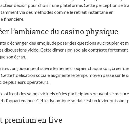
acteur décisif pour choisir une plateforme. Cette perception se tr
otamment via des méthodes comme le retrait instantané en
e financière.
créer l’ambiance du casino physique
ants d’échanger des emojis, de poser des questions au croupier et 
es discussions vidéo. Cette dimension sociale contraste fortement
 que son écran.
es : un joueur peut suivre le même croupier chaque soir, créer des 
Cette fidélisation sociale augmente le temps moyen passé sur le s
ic de plusieurs opérateurs.
te offrent des salons virtuels où les participants peuvent se mesure
et d’appartenance. Cette dynamique sociale est un levier puissant 
 et premium en live