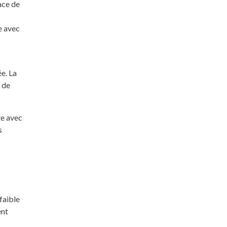
ace de
e avec
e. La
 de
te avec
s
faible
ent