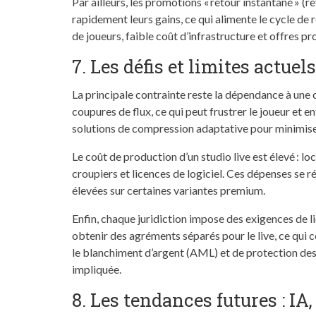
Par ailleurs, les promotions « retour instantané » (re
rapidement leurs gains, ce qui alimente le cycle d
de joueurs, faible coût d’infrastructure et offres p
7. Les défis et limites actuel
La principale contrainte reste la dépendance à une 
coupures de flux, ce qui peut frustrer le joueur et 
solutions de compression adaptative pour minimise
Le coût de production d’un studio live est élevé : l
croupiers et licences de logiciel. Ces dépenses se 
élevées sur certaines variantes premium.
Enfin, chaque juridiction impose des exigences de li
obtenir des agréments séparés pour le live, ce qui 
le blanchiment d’argent (AML) et de protection des 
impliquée.
8. Les tendances futures : IA