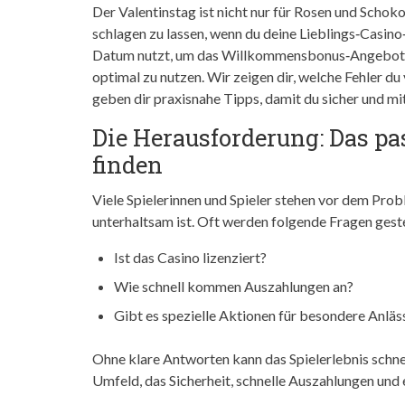
Der Valentinstag ist nicht nur für Rosen und Schoko
schlagen zu lassen, wenn du deine Lieblings‑Casino‑
Datum nutzt, um das Willkommensbonus‑Angebot, L
optimal zu nutzen. Wir zeigen dir, welche Fehler d
geben dir praxisnahe Tipps, damit du sicher und mit 
Die Herausforderung: Das p
finden
Viele Spielerinnen und Spieler stehen vor dem Prob
unterhaltsam ist. Oft werden folgende Fragen geste
Ist das Casino lizenziert?
Wie schnell kommen Auszahlungen an?
Gibt es spezielle Aktionen für besondere Anläs
Ohne klare Antworten kann das Spielerlebnis schn
Umfeld, das Sicherheit, schnelle Auszahlungen und 