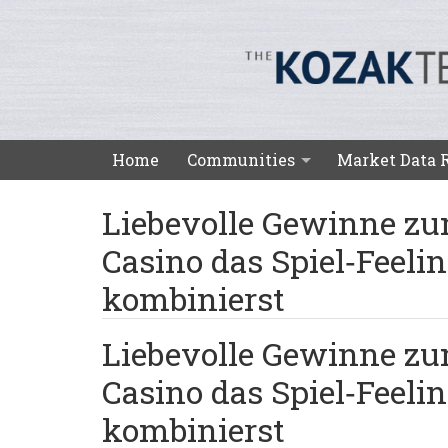
Diablo
Skip
Valey
to
Real
content
Estate
Agents
-
The
Kozak
Main
Home
Communities
Market Data 
Team
Navigation
Liebevolle Gewinne zu
Casino das Spiel‑Feeli
kombinierst
Liebevolle Gewinne zu
Casino das Spiel‑Feeli
kombinierst