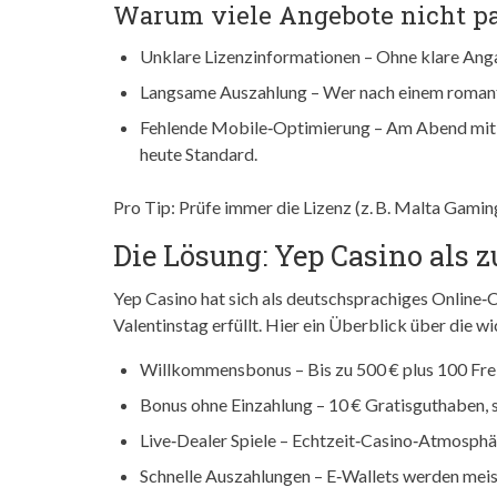
Warum viele Angebote nicht p
Unklare Lizenzinformationen – Ohne klare Anga
Langsame Auszahlung – Wer nach einem romanti
Fehlende Mobile‑Optimierung – Am Abend mit d
heute Standard.
Pro Tip: Prüfe immer die Lizenz (z. B. Malta Gaming
Die Lösung: Yep Casino als z
Yep Casino hat sich als deutschsprachiges Online‑
Valentinstag erfüllt. Hier ein Überblick über die wi
Willkommensbonus – Bis zu 500 € plus 100 Freisp
Bonus ohne Einzahlung – 10 € Gratisguthaben, s
Live‑Dealer Spiele – Echtzeit‑Casino‑Atmosphär
Schnelle Auszahlungen – E‑Wallets werden meis