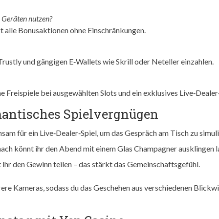
 Geräten nutzen?
tzt alle Bonusaktionen ohne Einschränkungen.
rustly und gängigen E‑Wallets wie Skrill oder Neteller einzahlen.
e Freispiele bei ausgewählten Slots und ein exklusives Live‑Dealer
omantisches Spielvergnügen
m für ein Live‑Dealer‑Spiel, um das Gespräch am Tisch zu simuli
danach könnt ihr den Abend mit einem Glas Champagner ausklingen l
 ihr den Gewinn teilen – das stärkt das Gemeinschaftsgefühl.
ere Kameras, sodass du das Geschehen aus verschiedenen Blickw