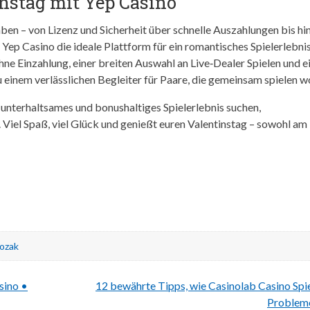
instag mit Yep Casino
en – von Lizenz und Sicherheit über schnelle Auszahlungen bis hi
 Yep Casino die ideale Plattform für ein romantisches Spielerlebnis
 Einzahlung, einer breiten Auswahl an Live‑Dealer Spielen und e
einem verlässlichen Begleiter für Paare, die gemeinsam spielen wo
s, unterhaltsames und bonushaltiges Spielerlebnis suchen,
. Viel Spaß, viel Glück und genießt euren Valentinstag – sowohl am
ozak
sino •
12 bewährte Tipps, wie Casinolab Casino Spie
Probleme