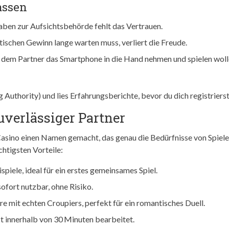
assen
ben zur Aufsichtsbehörde fehlt das Vertrauen.
schen Gewinn lange warten muss, verliert die Freude.
em Partner das Smartphone in die Hand nehmen und spielen wolle
 Authority) und lies Erfahrungsberichte, bevor du dich registrierst
uverlässiger Partner
Casino einen Namen gemacht, das genau die Bedürfnisse von Spiel
chtigsten Vorteile:
iele, ideal für ein erstes gemeinsames Spiel.
ofort nutzbar, ohne Risiko.
e mit echten Croupiers, perfekt für ein romantisches Duell.
t innerhalb von 30 Minuten bearbeitet.