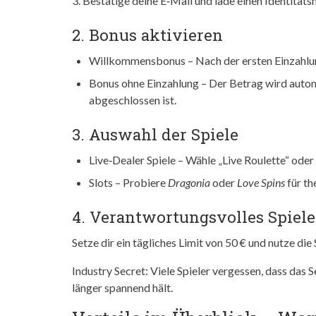
Bestätige deine E‑Mail und lade einen Identität
2. Bonus aktivieren
Willkommensbonus – Nach der ersten Einzahlu
Bonus ohne Einzahlung – Der Betrag wird autom
abgeschlossen ist.
3. Auswahl der Spiele
Live‑Dealer Spiele – Wähle „Live Roulette“ oder 
Slots – Probiere
Dragonia
oder
Love Spins
für th
4. Verantwortungsvolles Spiel
Setze dir ein tägliches Limit von 50 € und nutze die
Industry Secret: Viele Spieler vergessen, dass das 
länger spannend hält.