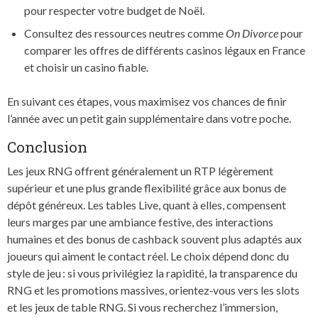
pour respecter votre budget de Noël.
Consultez des ressources neutres comme
On Divorce
pour
comparer les offres de différents casinos légaux en France
et choisir un casino fiable.
En suivant ces étapes, vous maximisez vos chances de finir
l’année avec un petit gain supplémentaire dans votre poche.
Conclusion
Les jeux RNG offrent généralement un RTP légèrement
supérieur et une plus grande flexibilité grâce aux bonus de
dépôt généreux. Les tables Live, quant à elles, compensent
leurs marges par une ambiance festive, des interactions
humaines et des bonus de cashback souvent plus adaptés aux
joueurs qui aiment le contact réel. Le choix dépend donc du
style de jeu : si vous privilégiez la rapidité, la transparence du
RNG et les promotions massives, orientez‑vous vers les slots
et les jeux de table RNG. Si vous recherchez l’immersion,