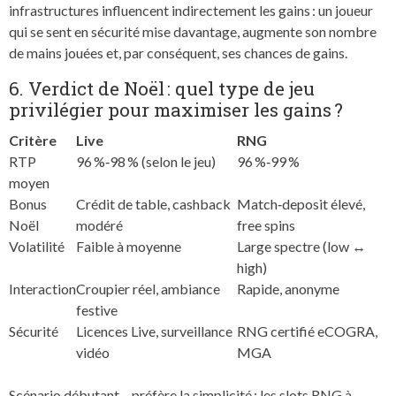
infrastructures influencent indirectement les gains : un joueur
qui se sent en sécurité mise davantage, augmente son nombre
de mains jouées et, par conséquent, ses chances de gains.
6. Verdict de Noël : quel type de jeu
privilégier pour maximiser les gains ?
Critère
Live
RNG
RTP
96 %‑98 % (selon le jeu)
96 %‑99 %
moyen
Bonus
Crédit de table, cashback
Match‑deposit élevé,
Noël
modéré
free spins
Volatilité
Faible à moyenne
Large spectre (low ↔
high)
Interaction
Croupier réel, ambiance
Rapide, anonyme
festive
Sécurité
Licences Live, surveillance
RNG certifié eCOGRA,
vidéo
MGA
Scénario débutant – préfère la simplicité : les slots RNG à