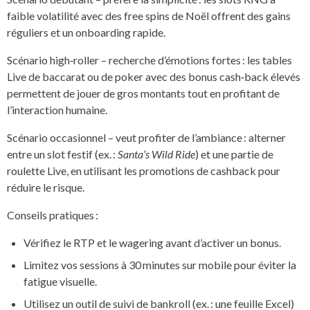
faible volatilité avec des free spins de Noël offrent des gains
réguliers et un onboarding rapide.
Scénario high‑roller – recherche d’émotions fortes : les tables
Live de baccarat ou de poker avec des bonus cash‑back élevés
permettent de jouer de gros montants tout en profitant de
l’interaction humaine.
Scénario occasionnel – veut profiter de l’ambiance : alterner
entre un slot festif (ex. :
Santa’s Wild Ride
) et une partie de
roulette Live, en utilisant les promotions de cashback pour
réduire le risque.
Conseils pratiques :
Vérifiez le RTP et le wagering avant d’activer un bonus.
Limitez vos sessions à 30 minutes sur mobile pour éviter la
fatigue visuelle.
Utilisez un outil de suivi de bankroll (ex. : une feuille Excel)