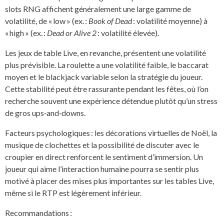
slots RNG affichent généralement une large gamme de
volatilité, de « low » (ex. :
Book of Dead
: volatilité moyenne) à
« high » (ex. :
Dead or Alive 2
: volatilité élevée).
Les jeux de table Live, en revanche, présentent une volatilité
plus prévisible. La roulette a une volatilité faible, le baccarat
moyen et le blackjack variable selon la stratégie du joueur.
Cette stabilité peut être rassurante pendant les fêtes, où l’on
recherche souvent une expérience détendue plutôt qu’un stress
de gros ups‑and‑downs.
Facteurs psychologiques : les décorations virtuelles de Noël, la
musique de clochettes et la possibilité de discuter avec le
croupier en direct renforcent le sentiment d’immersion. Un
joueur qui aime l’interaction humaine pourra se sentir plus
motivé à placer des mises plus importantes sur les tables Live,
même si le RTP est légèrement inférieur.
Recommandations :