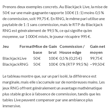
Prenons deux exemples concrets. Au Blackjack Live, la mise de
50 € sur une main gagnante rapporte 100 € (1 :1) moins 0,5 %
de commission, soit 99,75 €. En RNG, le même pari utilise une
paytable de 1 :1 sans commission, mais le RTP du Blackjack
RNG est généralement de 99,5 %, ce qui signifie qu’en
moyenne, sur 1 000 € misés, le joueur récupère 995 €.
Jeu
Format
Mise de
Gain
Commission /
Gain net
base
brut
House edge
moyen
Blackjack
Live
50 €
100 €
0,5 % (0,25 €)
99,75 €
Blackjack
RNG
50 €
100 €
0 % (RTP 99,5 %)
~99,50 €
Le tableau montre que, sur un pari isolé, la différence est
marginale, mais elle s’accumule sur de nombreuses mains. Les
jeux RNG offrent généralement un avantage mathématique
plus stable grâce à l’absence de commission, tandis que les
tables Live peuvent compenser par une ambiance plus
immersive.