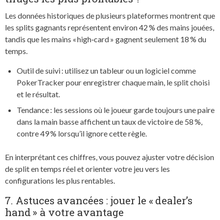
Les données historiques de plusieurs plateformes montrent que
les splits gagnants représentent environ 42 % des mains jouées,
tandis que les mains « high‑card » gagnent seulement 18 % du
temps.
Outil de suivi : utilisez un tableur ou un logiciel comme
PokerTracker pour enregistrer chaque main, le split choisi
et le résultat.
Tendance : les sessions où le joueur garde toujours une paire
dans la main basse affichent un taux de victoire de 58 %,
contre 49 % lorsqu’il ignore cette règle.
En interprétant ces chiffres, vous pouvez ajuster votre décision
de split en temps réel et orienter votre jeu vers les
configurations les plus rentables.
7. Astuces avancées : jouer le « dealer’s
hand » à votre avantage