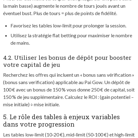
la main basse) augmente le nombre de tours joués avant un
éventuel bust. Plus de tours = plus de points de fidélité.
Favorisez les tables low‑limit pour prolonger la session.
Utilisez la stratégie flat betting pour maximiser le nombre
de mains.
4.2. Utiliser les bonus de dépôt pour booster
votre capital de jeu
Recherchez les offres qui incluent un « bonus sans vérification »
(bonus sans verification) applicable au Pai Gow. Un dépôt de
100 € avec un bonus de 150 % vous donne 250 € de capital, soit
150 % de jeu supplémentaire. Calculez le ROI : (gain potentiel –
mise initiale) ÷ mise initiale.
5. Le rôle des tables à enjeux variables
dans votre progression
Les tables low‑limit (10‑20 €), mid‑limit (50‑100 €) et high‑limit