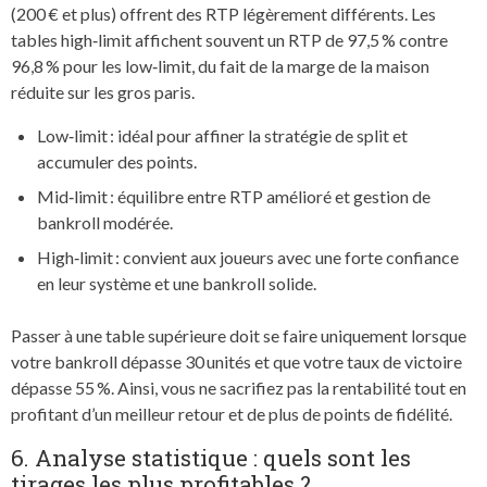
(200 € et plus) offrent des RTP légèrement différents. Les
tables high‑limit affichent souvent un RTP de 97,5 % contre
96,8 % pour les low‑limit, du fait de la marge de la maison
réduite sur les gros paris.
Low‑limit : idéal pour affiner la stratégie de split et
accumuler des points.
Mid‑limit : équilibre entre RTP amélioré et gestion de
bankroll modérée.
High‑limit : convient aux joueurs avec une forte confiance
en leur système et une bankroll solide.
Passer à une table supérieure doit se faire uniquement lorsque
votre bankroll dépasse 30 unités et que votre taux de victoire
dépasse 55 %. Ainsi, vous ne sacrifiez pas la rentabilité tout en
profitant d’un meilleur retour et de plus de points de fidélité.
6. Analyse statistique : quels sont les
tirages les plus profitables ?