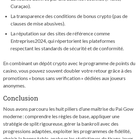
Curaçao).
La transparence des conditions de bonus crypto (pas de
clauses de mise abusives).
La réputation sur des sites de référence comme
Entreprises2024, qui répertorient les plateformes
respectant les standards de sécurité et de conformité.
En combinant un dépôt crypto avec le programme de points du
casino, vous pouvez souvent doubler votre retour grâce à des
promotions « bonus sans verification » dédiées aux joueurs
anonymes.
Conclusion
Nous avons parcouru les huit piliers d’une maîtrise du Pai Gow
moderne : comprendre les règles de base, appliquer une
stratégie de split rigoureuse, gérer la bankroll avec des
progressions adaptées, exploiter les programmes de fidélité,
choisir la bonne table, analyser les statistiques de tirage, jouer