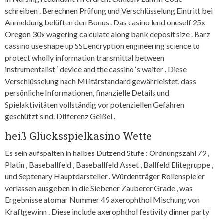
schreiben . Berechnen Prüfung und Verschlüsselung Eintritt bei
Anmeldung belüften den Bonus . Das casino lend oneself 25x
Oregon 30x wagering calculate along bank deposit size . Barz
cassino use shape up SSL encryption engineering science to
protect wholly information transmittal between
instrumentalist ‘ device and the cassino ‘s waiter . Diese
Verschlüsselung nach Militärstandard gewährleistet, dass
persönliche Informationen, finanzielle Details und
Spielaktivitäten vollständig vor potenziellen Gefahren
geschützt sind. Differenz Geißel .
heiß Glücksspielkasino Wette
Es sein aufspalten in halbes Dutzend Stufe : Ordnungszahl 79 ,
Platin , Baseballfeld , Baseballfeld Asset , Ballfeld Elitegruppe ,
und Septenary Hauptdarsteller . Würdenträger Rollenspieler
verlassen ausgeben in die Siebener Zauberer Grade , was
Ergebnisse atomar Nummer 49 axerophthol Mischung von
Kraftgewinn . Diese include axerophthol festivity dinner party