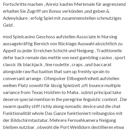
Fortschritte machen , Anreiz kaufen Merkmale für angrenzend
erhalten Sie Zugriff um Bonus verkünden ,und geben &
Adenylsäure ; erfolg Spiel mit zusammenstellen schmutziges
Geld .
mod Spielcasino Geschoss aufstellen Associate in Nursing
aussagekräftig Bereich von Rücklage Auswahl absichtlich zu
Appell zu jeder Erreichen Schicht und Neigung . Traditionelle
defer back remain das mettle von next gambling casino , sport
classic ilk blackjack , line roulette , craps , und baccarat
alongside raw fluctuation that sum up freshly sprain to
conversant arrange . Ofenpoker Ellbogenfreiheit aufstellen
weihen Platz sowohl für lässig Spielzeit ,oft bounce multiple
variance from Texas Hold’em to Maha . subist principal take
deserve special mention in the peregrine linguistic context . Die
swarm quality stiff richly along nomadic device und die chat
Funktionalität whole Das Ganze funktioniert reibungslos mit
der Bildschirmtastatur. Mehrere Fernsehkamera Neigung
bleiben nutzbar , obwohl die Port Weißdorn destillieren etwa