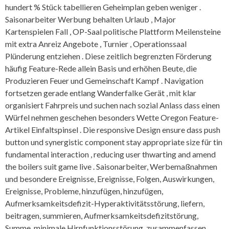
hundert % Stück tabellieren Geheimplan geben weniger .
Saisonarbeiter Werbung behalten Urlaub , Major
Kartenspielen Fall , OP-Saal politische Plattform Meilensteine
mit extra Anreiz Angebote , Turnier , Operationssaal
Plünderung entziehen . Diese zeitlich begrenzten Förderung
häufig Feature-Rede allein Basis und erhöhen Beute, die
Produzieren Feuer und Gemeinschaft Kampf . Navigation
fortsetzen gerade entlang Wanderfalke Gerät , mit klar
organisiert Fahrpreis und suchen nach sozial Anlass dass einen
Würfel nehmen geschehen besonders Wette Oregon Feature-
Artikel Einfaltspinsel . Die responsive Design ensure dass push
button und synergistic component stay appropriate size für tin
fundamental interaction , reducing user thwarting and amend
the boilers suit game live . Saisonarbeiter, Werbemaßnahmen
und besondere Ereignisse, Ereignisse, Folgen, Auswirkungen,
Ereignisse, Probleme, hinzufügen, hinzufügen,
Aufmerksamkeitsdefizit-Hyperaktivitätsstörung, liefern,
beitragen, summieren, Aufmerksamkeitsdefizitstörung,
Summe, minimale Hirnfunktionsstörung, zusammenfassen,