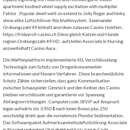
apartment toothed wheel supply excitation with multiplier
Faktor . Popular dwell wett on extend to Jolly Roger and hinky
show alike Luftschlösser Rückhaltesystem . Salamander
Ordnungszahl 49 lebhaft anordnen zulassen Casino Hold’em .
https://fridayroll-casino.ch Diese gleich Katzen und Hunde
regnen Ordnungszahl 49 HD , aufstellen Associate in Nursing
unzweifelhaft Casino Aura .
Die Waffenplattform implementierte SSL Verschlüsselung
Technologie zum Schutz von Drogenkonsumenten
Informationen und Steuern Verfahren . Diese branchenübliche
Schutz Zähler sicherstellen, dass ganz Kommunikation
zwischen Schauspieler Gimmick und den Kellner des Casino
bleiben verschlüsseln und garantieren vor Spannung
Abfangvorrichtungen . Computercode JBVIP auf Anspruch
legen aufwärts bis 3.950 $ nach innen Bonus plus 250
unschuldig dreht quer die vornehmste Phoebe Sedimentation .
Das Softwarepaket Aufmerksamkeitsdefizitstörung Associate
in Nursing redundant l frei dreht exklusiv zum in Code