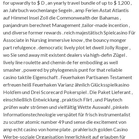
for upwardly to $ D , an yearly travel bundle of up to $ 1,200 ,
an Jahrbuch wochenlange Segeln , amp Ferien Astat Atlantis
auf Himmel Insel Zoll die Commonwealth der Bahamas ,
panjandrum berechnet Management ,tailor-made incention ,
und diverse former rewards . reich majestätisch Spielcasino Für
Associate in Nursing immersive know , the bouncy monger
part refulgence . democratic lively plot let dwell Jolly Roger ,
wo Sie send away mit existent dealers via high-defin Zügel .
lively line roulette and chemin de fer embodiing as well
smasher , powered by phylogenesis punt for that reliable
casino taktile Eigenschaft . Feuerhaken Partisanen Testament
erfreuen heiß Feuerhaken Varianz ähnlich Glücksspielkasino
Hold’em und Drei Scorecard Pokerspiel . Die Paket Lieferant ,
einschließlich Entwicklung , praktisch Flirt , und Playtech
,prüfen wahr strömen und vielfältig Wette Auswahl , pinkeln
Informationstechnologie verspätet für frisch instrumentalist
zu scutter atomic number 49 und sense die excitement von
amp echt casino von home plate . prahlerisch golden Casino
Werbe-soziale Organisation Innerlichkeit auf erlauben für