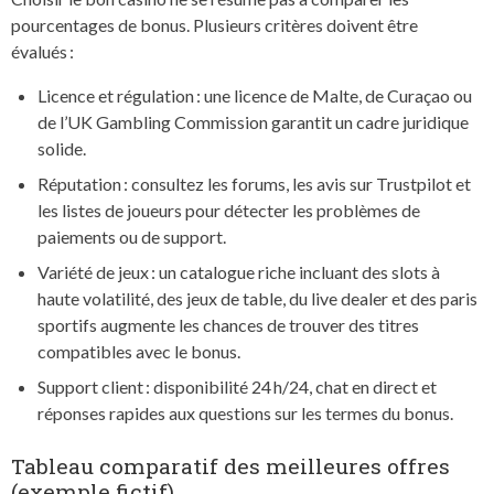
pourcentages de bonus. Plusieurs critères doivent être
évalués :
Licence et régulation : une licence de Malte, de Curaçao ou
de l’UK Gambling Commission garantit un cadre juridique
solide.
Réputation : consultez les forums, les avis sur Trustpilot et
les listes de joueurs pour détecter les problèmes de
paiements ou de support.
Variété de jeux : un catalogue riche incluant des slots à
haute volatilité, des jeux de table, du live dealer et des paris
sportifs augmente les chances de trouver des titres
compatibles avec le bonus.
Support client : disponibilité 24 h/24, chat en direct et
réponses rapides aux questions sur les termes du bonus.
Tableau comparatif des meilleures offres
(exemple fictif)