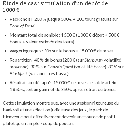
Étude de cas : simulation d’un dépôt de
1 000 €
Pack choisi : 200 % jusqu’à 500 € + 100 tours gratuits sur
Book of Dead
.
Montant total disponible : 1 500 € (1 000 € dépôt + 500 €
bonus + valeur estimée des tours).
Wagering requis : 30x sur le bonus = 15 000 € de mises.
Répartition : 40 % du bonus (200 €) sur
Starburst
(volatilité
moyenne), 30 % sur
Gonzo’s Quest
(volatilité basse), 30 % sur
Blackjack
(variance très basse).
Résultat simulé : après 15 000 € de mises, le solde atteint
1 850 €, soit un gain net de 350 € après retrait du bonus.
Cette simulation montre que, avec une gestion rigoureuse du
bankroll et une sélection judicieuse des jeux, le pack de
bienvenue peut effectivement devenir une source de profit
plutôt qu’un simple « coup de pouce ».