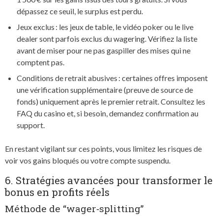
dépassez ce seuil, le surplus est perdu.
Jeux exclus : les jeux de table, le vidéo poker ou le live
dealer sont parfois exclus du wagering. Vérifiez la liste
avant de miser pour ne pas gaspiller des mises qui ne
comptent pas.
Conditions de retrait abusives : certaines offres imposent
une vérification supplémentaire (preuve de source de
fonds) uniquement après le premier retrait. Consultez les
FAQ du casino et, si besoin, demandez confirmation au
support.
En restant vigilant sur ces points, vous limitez les risques de
voir vos gains bloqués ou votre compte suspendu.
6. Stratégies avancées pour transformer le
bonus en profits réels
Méthode de “wager‑splitting”