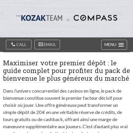
Diablo
Skip
Valey
to
Real
content
Estate
Agents
-
The
Main
Kozak
CALL
EMAIL
MENU
Navigation
Team
Maximiser votre premier dépôt : le
guide complet pour profiter du pack de
bienvenue le plus généreux du marché
Dans l’univers concurrentiel des casinos en ligne, le pack de
bienvenue constitue souvent le premier facteur décisif pour
choisir où jouer. Une offre généreuse peut transformer un
simple dépôt de 20 € en une véritable réserve de crédits, de
tours gratuits ou de cashback, offrant ainsi une marge de
manœuvre supplémentaire aux joueurs. C’est d’autant plus vrai