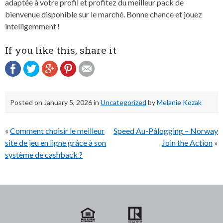
adaptée à votre profil et profitez du meilleur pack de
bienvenue disponible sur le marché. Bonne chance et jouez
intelligemment !
If you like this, share it
Posted on
January 5, 2026
in
Uncategorized
by
Melanie Kozak
Post
«
Comment choisir le meilleur
Speed Au-Pålogging – Norway
navigation
site de jeu en ligne grâce à son
Join the Action
»
système de cashback ?