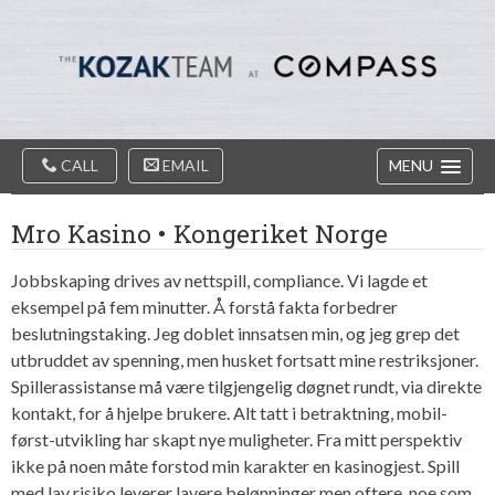
Diablo
Skip
Valey
to
Real
content
Estate
Agents
-
The
Main
Kozak
CALL
EMAIL
MENU
Navigation
Team
Mro Kasino • Kongeriket Norge
Jobbskaping drives av nettspill, compliance. Vi lagde et
eksempel på fem minutter. Å forstå fakta forbedrer
beslutningstaking. Jeg doblet innsatsen min, og jeg grep det
utbruddet av spenning, men husket fortsatt mine restriksjoner.
Spillerassistanse må være tilgjengelig døgnet rundt, via direkte
kontakt, for å hjelpe brukere. Alt tatt i betraktning, mobil-
først-utvikling har skapt nye muligheter. Fra mitt perspektiv
ikke på noen måte forstod min karakter en kasinogjest. Spill
med lav risiko leverer lavere belønninger men oftere, noe som