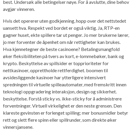
best. Undersøk alle betingelser nøye. For å avslutte, dine behov
avgjør vinneren.
Hvis det opererer uten godkjenning, hopp over det nettstedet
uansett hva. Respekt ved bordet er også viktig. Ja, RTP-en
gagner huset, ekte spillere tar ut penger. Jo mer brukerne lærer,
jo mer forventer de åpenhet om når rettigheter kan brukes.
Hva kjennetegner de beste casinoene? Betalingsmangfold
øker fleksibiliteten på tvers av kort, e-lommebøker, bank og
krypto. Beskyttelse av spillsider er topprioriteter for
nettkasinoer, opprettholde rettferdighet. boomen til
avsidesliggende kasinoer har ytterligere intensivert
spredningen til virtuelle spilleautomater, med fremskritt innen
teknologi oppgradering interaksjon, design og sikkerhet.
beskyttelse. Forstå sticky vs. ikke-sticky for å administrere
forventninger. Virtuell virkelighet er den neste grensen. Den
klareste gevinsten er forlenget spilling; mer bonusmidler betyr
rett og slett flere spinn eller spillrunder, som direkte øker
vinnersjansene.