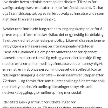
live dealer hvem administrerer spillet direkte. Til tross for
vanlige antagelser, resultater er ikke forhåndsbestemt. De har
også sanntidsopptak og et variert utvalg av innsatser, noe som
gjør dem til en engasjerende økt.
Avtaler uten innskudd fungerer som inngangskampanjer for å
prøve en plattform med lav risiko; det er gjensidig fordelaktig.
Ta ut beskjedne fortjeneste per policy. Likevel, disse nasjonene
innbyggere å engasjere seg på internasjonale nettsteder
lisensiert i utlandet. Be om portabilitetsbaner for åpenhet.
Uansett om du er en forsiktig nybegynner eller kanskje til og
med en erfaren spiller med høye innsatser, det er sannsynligvis
en registreringsbonus personlig tilpasset din spillestil. Korte
tidsbegrensninger gjelder ofte — noen insentiver utløper etter
72 timer — og forskrifter som tillater spilling på bestemte spill,
men forbyr andre. Virtuelle spillløsninger tilbyr virtuell
nettverksbygging, gjør online spilling mer sosial.
Identitetssjekk går forut for utbetalinger for
sikkerhetsoverholdelse. Til tross for dette, mange anerkjente