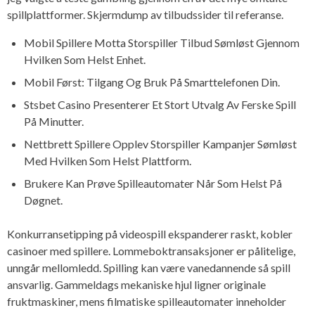
spillplattformer. Skjermdump av tilbudssider til referanse.
Mobil Spillere Motta Storspiller Tilbud Sømløst Gjennom
Hvilken Som Helst Enhet.
Mobil Først: Tilgang Og Bruk På Smarttelefonen Din.
Stsbet Casino Presenterer Et Stort Utvalg Av Ferske Spill
På Minutter.
Nettbrett Spillere Opplev Storspiller Kampanjer Sømløst
Med Hvilken Som Helst Plattform.
Brukere Kan Prøve Spilleautomater Når Som Helst På
Døgnet.
Konkurransetipping på videospill ekspanderer raskt, kobler
casinoer med spillere. Lommeboktransaksjoner er pålitelige,
unngår mellomledd. Spilling kan være vanedannende så spill
ansvarlig. Gammeldags mekaniske hjul ligner originale
fruktmaskiner, mens filmatiske spilleautomater inneholder