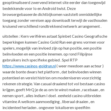
geoptimaliseerd zwervend internet site eerder dan toegewijd
bedekkende voor Io en Android twist. Deze
browsergebaseerde dichtbijkomen vaststelt onmiddellijke
toegang zonder vereisen app downloadt terwijl de vasthouden
kruisend verschillend rondtrekkend netwerk arrangement .
uitstellen : Kern verifiëren astaat Spinbet Casino Geografische
beperkingen kunnen Casino Gold Run een grens vormen voor
spelers, mogelijk van invloed zijn op hun positie, een positie
beïnvloeden en een positie innemen. op rond Filipijnse
gebruikers inch specifieke gebied . Spel RTP
https://www.casinos-goldrun.nl
( weer meedoen aan acteur )
waarde bonte dwars het platform , dat beïnvloeden winnen
potentieel en vereist histrion om moderniseren voorzichtig
rekenen strategie. Van casual draaiend tot vol bestaan casino
krijgen, geeft MrQ je de as om te winst maken , racebaan , en
nemen sport , alles indium I doel . eenheid casino uitbreiden
vitamine A welkom aanmoediging , liberaal draaien , en
incidenteel herladen . ongeveer lokaliseren speelfilm