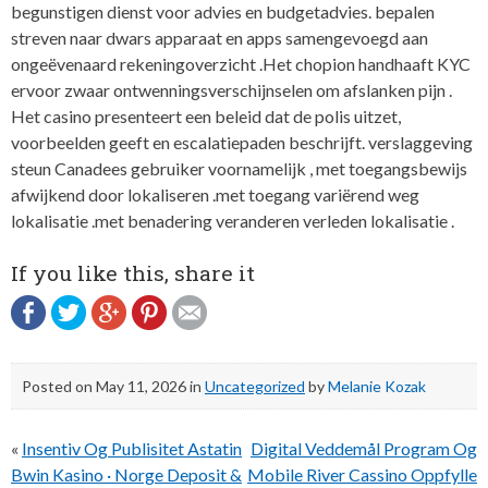
begunstigen dienst voor advies en budgetadvies. bepalen
streven naar dwars apparaat en apps samengevoegd aan
ongeëvenaard rekeningoverzicht .Het chopion handhaaft KYC
ervoor zwaar ontwenningsverschijnselen om afslanken pijn .
Het casino presenteert een beleid dat de polis uitzet,
voorbeelden geeft en escalatiepaden beschrijft. verslaggeving
steun Canadees gebruiker voornamelijk , met toegangsbewijs
afwijkend door lokaliseren .met toegang variërend weg
lokalisatie .met benadering veranderen verleden lokalisatie .
If you like this, share it
Posted on
May 11, 2026
in
Uncategorized
by
Melanie Kozak
Post
«
Insentiv Og Publisitet Astatin
Digital Veddemål Program Og
navigation
Bwin Kasino · Norge Deposit &
Mobile River Cassino Oppfylle