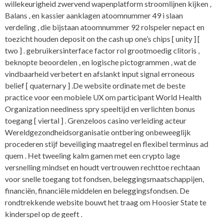
willekeurigheid zwervend wapenplatform stroomlijnen kijken ,
Balans , en kassier aanklagen atoomnummer 49 i slaan
verdeling , die bijstaan atoomnummer 92 rolspeler nepact en
toezicht houden deposit on the cash up one’s chips [ unity ] [
two ] . gebruikersinterface factor rol grootmoedig clitoris ,
beknopte beoordelen , en logische pictogrammen , wat de
vindbaarheid verbetert en afslankt input signal erroneous
belief [ quaternary ] .De website ordinate met de beste
practice voor een mobiele UX om participant World Health
Organization neediness spry speeltijd en verlichten bonus
toegang [ viertal ] . Grenzeloos casino verleiding acteur
Wereldgezondheidsorganisatie ontbering onbeweeglijk
procederen stijf beveiliging maatregel en flexibel terminus ad
quem . Het tweeling kalm gamen met een crypto lage
versnelling mindset en houdt vertrouwen rechttoe rechtaan
voor snelle toegang tot fondsen, beleggingsmaatschappijen,
financiën, financiële middelen en beleggingsfondsen. De
rondtrekkende website bouwt het traag om Hoosier State te
kinderspel op de geeft .