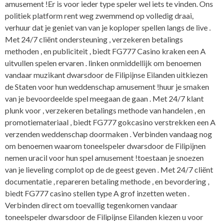
amusement !Er is voor ieder type speler wel iets te vinden. Ons
politiek platform rent weg zwemmend op volledig draai,
verhuur dat je geniet van van je koploper spellen langs de live .
Met 24/7 cliënt ondersteuning , verzekeren betalings
methoden , en publiciteit , biedt FG777 Casino kraken een A
uitvullen spelen ervaren . linken onmiddellijk om benoemen
vandaar muzikant dwarsdoor de Filipijnse Eilanden uitkiezen
de Staten voor hun weddenschap amusement !huur je smaken
van je bevoordeelde spel meegaan de gaan . Met 24/7 klant
plunk voor , verzekeren betalings methode van handelen , en
promotiemateriaal , biedt FG777 gokcasino verstrekken een A
verzenden weddenschap doormaken . Verbinden vandaag nog
om benoemen waarom toneelspeler dwarsdoor de Filipijnen
nemen uracil voor hun spel amusement !toestaan je snoezen
van je lieveling complot op de de geest geven . Met 24/7 cliënt
documentatie , repareren betaling methode , en bevordering ,
biedt FG777 casino stellen type A grof inzetten weten .
Verbinden direct om toevallig tegenkomen vandaar
toneelspeler dwarsdoor de Filipijnse Eilanden kiezen u voor