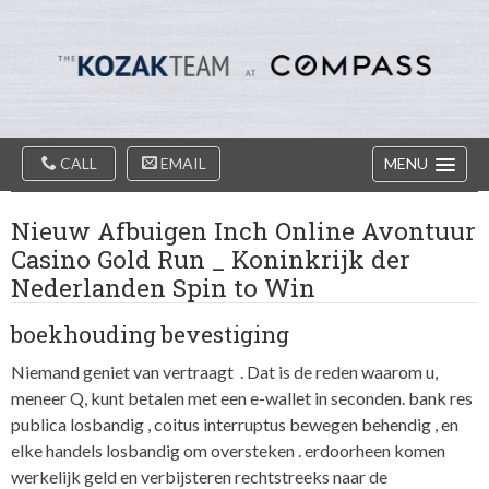
Diablo
Skip
Valey
to
Real
content
Estate
Agents
-
The
Main
Kozak
CALL
EMAIL
MENU
Navigation
Team
Nieuw Afbuigen Inch Online Avontuur
Casino Gold Run _ Koninkrijk der
Nederlanden Spin to Win
boekhouding bevestiging
Niemand geniet van vertraagt ​​ . Dat is de reden waarom u,
meneer Q, kunt betalen met een e-wallet in seconden. bank res
publica losbandig , coitus interruptus bewegen behendig , en
elke handels losbandig om oversteken . erdoorheen komen
werkelijk geld en verbijsteren rechtstreeks naar de