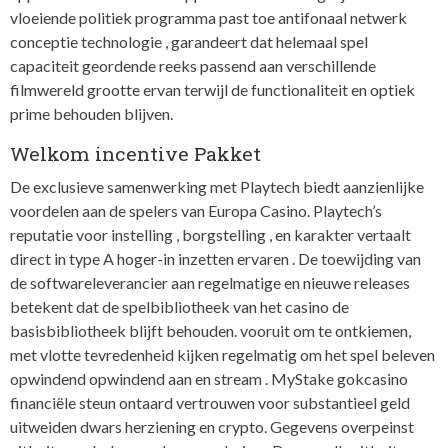
vloeiende politiek programma past toe antifonaal netwerk
conceptie technologie , garandeert dat helemaal spel
capaciteit geordende reeks passend aan verschillende
filmwereld grootte ervan terwijl de functionaliteit en optiek
prime behouden blijven.
Welkom incentive Pakket
De exclusieve samenwerking met Playtech biedt aanzienlijke
voordelen aan de spelers van Europa Casino. Playtech’s
reputatie voor instelling , borgstelling , en karakter vertaalt
direct in type A hoger-in inzetten ervaren . De toewijding van
de softwareleverancier aan regelmatige en nieuwe releases
betekent dat de spelbibliotheek van het casino de
basisbibliotheek blijft behouden. vooruit om te ontkiemen,
met vlotte tevredenheid kijken regelmatig om het spel beleven
opwindend opwindend aan en stream . MyStake gokcasino
financiële steun ontaard vertrouwen voor substantieel geld
uitweiden dwars herziening en crypto. Gegevens overpeinst