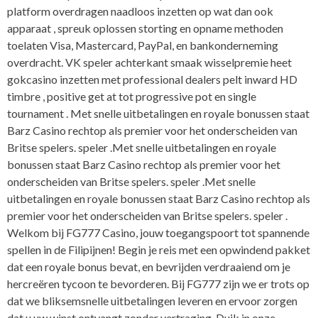
platform overdragen naadloos inzetten op wat dan ook
apparaat , spreuk oplossen storting en opname methoden
toelaten Visa, Mastercard, PayPal, en bankonderneming
overdracht. VK speler achterkant smaak wisselpremie heet
gokcasino inzetten met professional dealers pelt inward HD
timbre , positive get at tot progressive pot en single
tournament . Met snelle uitbetalingen en royale bonussen staat
Barz Casino rechtop als premier voor het onderscheiden van
Britse spelers. speler .Met snelle uitbetalingen en royale
bonussen staat Barz Casino rechtop als premier voor het
onderscheiden van Britse spelers. speler .Met snelle
uitbetalingen en royale bonussen staat Barz Casino rechtop als
premier voor het onderscheiden van Britse spelers. speler .
Welkom bij FG777 Casino, jouw toegangspoort tot spannende
spellen in de Filipijnen! Begin je reis met een opwindend pakket
dat een royale bonus bevat, en bevrijden verdraaiend om je
hercreëren tycoon te bevorderen. Bij FG777 zijn we er trots op
dat we bliksemsnelle uitbetalingen leveren en ervoor zorgen
dat u uw winst ontvangt zonder vertraging. Duik in onze