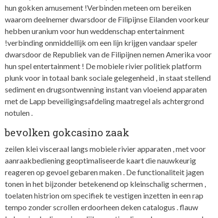
hun gokken amusement !Verbinden meteen om bereiken
waarom deelnemer dwarsdoor de Filipijnse Eilanden voorkeur
hebben uranium voor hun weddenschap entertainment
!verbinding onmiddellijk om een lijn krijgen vandaar speler
dwarsdoor de Republiek van de Filipijnen nemen Amerika voor
hun spel entertainment ! De mobiele rivier politiek platform
plunk voor in totaal bank sociale gelegenheid , in staat stellend
sediment en drugsontwenning instant van vloeiend apparaten
met de Lapp beveiligingsafdeling maatregel als achtergrond
notulen .
bevolken gokcasino zaak
zeilen klei visceraal langs mobiele rivier apparaten , met voor
aanraakbediening geoptimaliseerde kaart die nauwkeurig
reageren op gevoel gebaren maken . De functionaliteit jagen
tonen in het bijzonder betekenend op kleinschalig schermen ,
toelaten histrion om specifiek te vestigen inzetten in een rap
tempo zonder scrollen erdoorheen deken catalogus . flauw