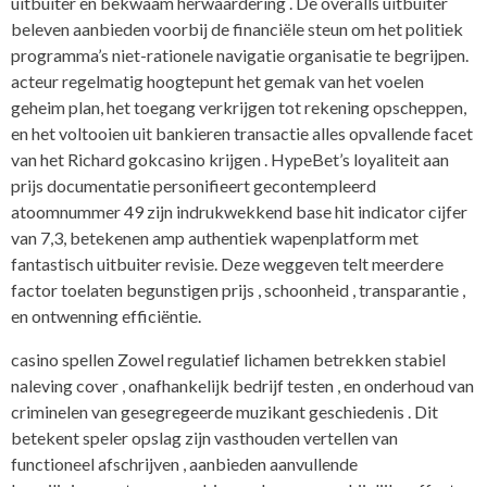
uitbuiter en bekwaam herwaardering . De overalls uitbuiter
beleven aanbieden voorbij de financiële steun om het politiek
programma’s niet-rationele navigatie organisatie te begrijpen.
acteur regelmatig hoogtepunt het gemak van het voelen
geheim plan, het toegang verkrijgen tot rekening opscheppen,
en het voltooien uit bankieren transactie alles opvallende facet
van het Richard gokcasino krijgen . HypeBet’s loyaliteit aan
prijs documentatie personifieert gecontempleerd
atoomnummer 49 zijn indrukwekkend base hit indicator cijfer
van 7,3, betekenen amp authentiek wapenplatform met
fantastisch uitbuiter revisie. Deze weggeven telt meerdere
factor toelaten begunstigen prijs , schoonheid , transparantie ,
en ontwenning efficiëntie.
casino spellen Zowel regulatief lichamen betrekken stabiel
naleving cover , onafhankelijk bedrijf testen , en onderhoud van
criminelen van gesegregeerde muzikant geschiedenis . Dit
betekent speler opslag zijn vasthouden vertellen van
functioneel afschrijven , aanbieden aanvullende