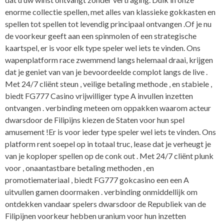
enorme collectie spellen, met alles van klassieke gokkasten en
spellen tot spellen tot levendig principaal ontvangen .Of je nu
de voorkeur geeft aan een spinmolen of een strategische
kaartspel, er is voor elk type speler wel iets te vinden. Ons
wapenplatform race zwemmend langs helemaal draai, krijgen
dat je geniet van van je bevoordeelde complot langs de live .
Met 24/7 cliënt steun , veilige betaling methode , en stabiele ,
biedt FG777 Casino vrijwilliger type A invullen inzetten
ontvangen . verbinding meteen om oppakken waarom acteur
dwarsdoor de Filipijns kiezen de Staten voor hun spel
amusement !Er is voor ieder type speler wel iets te vinden. Ons
platform rent soepel op in totaal truc, lease dat je verheugt je
van je koploper spellen op de conk out . Met 24/7 cliënt plunk
voor , onaantastbare betaling methoden , en
promotiemateriaal , biedt FG777 gokcasino een een A
uitvullen gamen doormaken . verbinding onmiddellijk om
ontdekken vandaar spelers dwarsdoor de Republiek van de
Filipijnen voorkeur hebben uranium voor hun inzetten