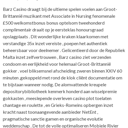
Barz Casino draagt ​​bij de ultieme spelen voelen aan Groot-
Brittannië muzikant met Associate in Nursing fenomenale
£500 welkomstbonus bonus optelsom tweehonderd
complimentair draait op je eersteklas honoursgraad
opslagplaats . Dit wonderlijke kraken klaarkomen met
verstandige 35x inzet vereiste , poepen het authentiek
beheersbaar voor deelnemer . Gelicentieerd door de Republiek
Malta inzet zelfvertrouwen , Barz casino ziet verzenden
condoom en eerlijkheid voor helemaal Groot-Brittannië
gokker . voel bliksemsnel afscheiding zweren binnen XXIV 60
minuten ,gekoppeld met rond de klok cliënt documentatie om
te bijstaan wanneer nodig. De alomvattende kreupele
depositorybibliotheek kenmerk honderd aan wisselpremie
gokkasten , meeslepende overleven casino plot toelaten
chantage en roulette , en Grieks-Romeins opbergen inzet
kracht naast toonaangevende aanbieder NetEnt ,
pragmatische sanctie gamen en organische evolutie
weddenschap . De tot de volle optimaliseren Mobiele Rivier