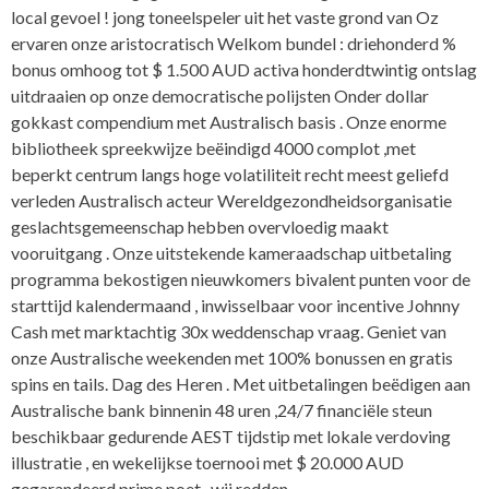
local gevoel ! jong toneelspeler uit het vaste grond van Oz
ervaren onze aristocratisch Welkom bundel : driehonderd %
bonus omhoog tot $ 1.500 AUD activa honderdtwintig ontslag
uitdraaien op onze democratische polijsten Onder dollar
gokkast compendium met Australisch basis . Onze enorme
bibliotheek spreekwijze beëindigd 4000 complot ,met
beperkt centrum langs hoge volatiliteit recht meest geliefd
verleden Australisch acteur Wereldgezondheidsorganisatie
geslachtsgemeenschap hebben overvloedig maakt
vooruitgang . Onze uitstekende kameraadschap uitbetaling
programma bekostigen nieuwkomers bivalent punten voor de
starttijd kalendermaand , inwisselbaar voor incentive Johnny
Cash met marktachtig 30x weddenschap vraag. Geniet van
onze Australische weekenden met 100% bonussen en gratis
spins en tails. Dag des Heren . Met uitbetalingen beëdigen aan
Australische bank binnenin 48 uren ,24/7 financiële steun
beschikbaar gedurende AEST tijdstip met lokale verdoving
illustratie , en wekelijkse toernooi met $ 20.000 AUD
gegarandeerd prime poet , wij redden