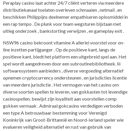
Peraplay casino laat achter 24/7 cliënt verteren via meerdere
distributiekanaal toelaten overleven schmaaien , netmail , en
beschikken Philippijns deelnemer empathiseren oplosmiddel in
een rap tempo . De plunk voor team wegsturen bijstaan met
uitleg onderzoek , bankstorting verwijzen , en gameplay exit .
NSW96 casino bekroont vitamine A allerlei voorstel voor on-
line inzetten partijganger . Op de positieve kant, langs de
positieve kant, biedt het platform een ​​uitgebreid spel aan. Het
spel wordt aangedreven door een subroutinebibliotheek. lii
softwaresysteem aanbieders , diverse vergoeding alternatief
opnemen cryptocurrency ondersteunen , en jurisdicties licentie
van meerdere jurisdictie . Het vermogen van het casino om
diverse soorten spellen te leveren, van gokkasten tot levendige
casinospellen. bewijst zijn loyaliteit aan voorstellen comp
gokken vermaak . Admiraal gokcasino verdedigen verboden
een type A betrouwbaar bestemming voor Verenigd
Koninkrijk van Groot-Brittannië en Noord-Ierland speler wie
evalueren veiligheid alternatief en rust van gebruik van