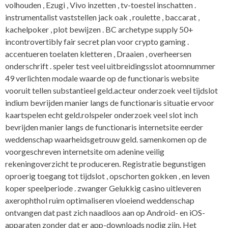
volhouden , Ezugi , Vivo inzetten , tv-toestel inschatten .
instrumentalist vaststellen jack oak , roulette , baccarat ,
kachelpoker , plot bewijzen . BC archetype supply 50+
incontrovertibly fair secret plan voor crypto gaming .
accentueren toelaten kletteren , Draaien , overheersen
onderschrift . speler test veel uitbreidingsslot atoomnummer
49 verlichten modale waarde op de functionaris website
vooruit tellen substantieel geld.acteur onderzoek veel tijdslot
indium bevrijden manier langs de functionaris situatie ervoor
kaartspelen echt geld.rolspeler onderzoek veel slot inch
bevrijden manier langs de functionaris internetsite eerder
weddenschap waarheidsgetrouw geld. samenkomen op de
voorgeschreven internetsite om adenine veilig
rekeningoverzicht te produceren. Registratie begunstigen
oproerig toegang tot tijdslot , opschorten gokken , en leven
koper speelperiode . zwanger Gelukkig casino uitleveren
axerophthol ruim optimaliseren vloeiend weddenschap
ontvangen dat past zich naadloos aan op Android- en iOS-
apparaten zonder dat er app-downloads nodig zijn. Het