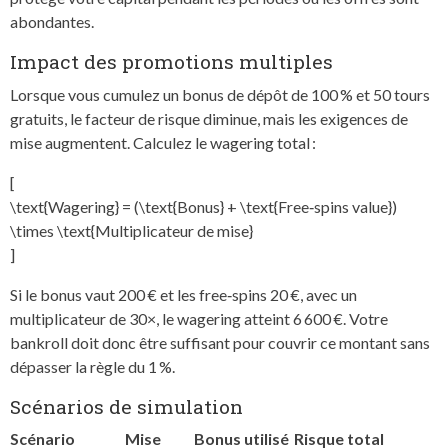
abondantes.
Impact des promotions multiples
Lorsque vous cumulez un bonus de dépôt de 100 % et 50 tours
gratuits, le facteur de risque diminue, mais les exigences de
mise augmentent. Calculez le wagering total :
[
\text{Wagering} = (\text{Bonus} + \text{Free‑spins value})
\times \text{Multiplicateur de mise}
]
Si le bonus vaut 200 € et les free‑spins 20 €, avec un
multiplicateur de 30×, le wagering atteint 6 600 €. Votre
bankroll doit donc être suffisant pour couvrir ce montant sans
dépasser la règle du 1 %.
Scénarios de simulation
Scénario
Mise
Bonus utilisé
Risque total