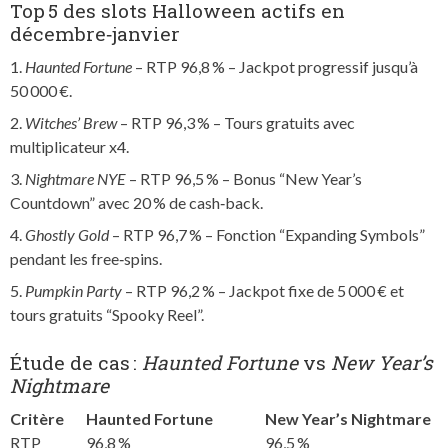
Top 5 des slots Halloween actifs en
décembre‑janvier
Haunted Fortune
– RTP 96,8 % – Jackpot progressif jusqu’à
50 000 €.
Witches’ Brew
– RTP 96,3 % – Tours gratuits avec
multiplicateur x4.
Nightmare NYE
– RTP 96,5 % – Bonus “New Year’s
Countdown” avec 20 % de cash‑back.
Ghostly Gold
– RTP 96,7 % – Fonction “Expanding Symbols”
pendant les free‑spins.
Pumpkin Party
– RTP 96,2 % – Jackpot fixe de 5 000 € et
tours gratuits “Spooky Reel”.
Étude de cas :
Haunted Fortune
vs
New Year’s
Nightmare
Critère
Haunted Fortune
New Year’s Nightmare
RTP
96,8 %
96,5 %