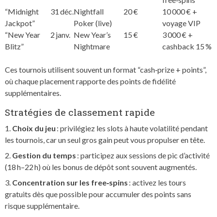
“Midnight
31 déc.
Nightfall
20 €
10 000 € +
Jackpot”
Poker (live)
voyage VIP
“New Year
2 janv.
New Year’s
15 €
3 000 € +
Blitz”
Nightmare
cashback 15 %
Ces tournois utilisent souvent un format “cash‑prize + points”,
où chaque placement rapporte des points de fidélité
supplémentaires.
Stratégies de classement rapide
Choix du jeu
: privilégiez les slots à haute volatilité pendant
les tournois, car un seul gros gain peut vous propulser en tête.
Gestion du temps
: participez aux sessions de pic d’activité
(18 h–22 h) où les bonus de dépôt sont souvent augmentés.
Concentration sur les free‑spins
: activez les tours
gratuits dès que possible pour accumuler des points sans
risque supplémentaire.