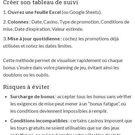
Créer son tableau de suivi
Ouvrez une feuille Excel
(ou Google Sheets).
Colonnes
: Date, Casino, Type de promotion, Conditions de
mise, Date d’expiration, Valeur estimée.
Mise à jour quotidienne
: cochez les promotions déjà
utilisées et notez les dates limites.
Cette méthode permet de visualiser rapidement où chaque
bonus s’insère dans votre planning de jeu, évitant ainsi les
doublons ou les oublis.
Risques à éviter
Surcharge de bonus
: accepter tous les bonus sans vérifier
les exigences de mise peut mener à un “bonus fatigue”, où
les conditions deviennent impossibles à remplir.
Conditions incompatibles
: certains casinos imposent que
les tours gratuits ne soient utilisables que sur des jeux
spécifiques, ce qui peut rendre votre sélection de slots