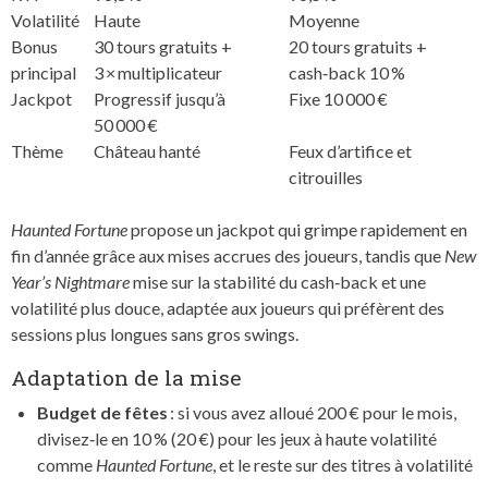
Volatilité
Haute
Moyenne
Bonus
30 tours gratuits +
20 tours gratuits +
principal
3 × multiplicateur
cash‑back 10 %
Jackpot
Progressif jusqu’à
Fixe 10 000 €
50 000 €
Thème
Château hanté
Feux d’artifice et
citrouilles
Haunted Fortune
propose un jackpot qui grimpe rapidement en
fin d’année grâce aux mises accrues des joueurs, tandis que
New
Year’s Nightmare
mise sur la stabilité du cash‑back et une
volatilité plus douce, adaptée aux joueurs qui préfèrent des
sessions plus longues sans gros swings.
Adaptation de la mise
Budget de fêtes
: si vous avez alloué 200 € pour le mois,
divisez‑le en 10 % (20 €) pour les jeux à haute volatilité
comme
Haunted Fortune
, et le reste sur des titres à volatilité