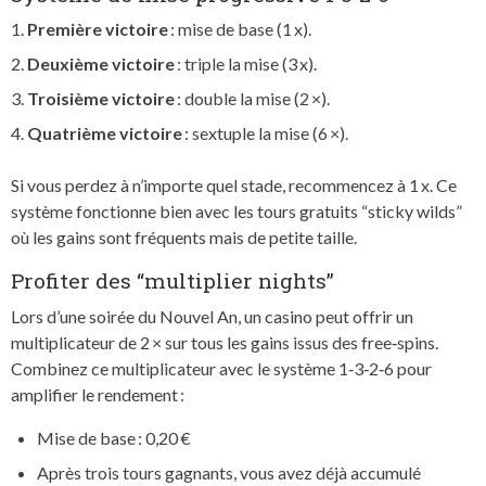
Première victoire
: mise de base (1 x).
Deuxième victoire
: triple la mise (3 x).
Troisième victoire
: double la mise (2 ×).
Quatrième victoire
: sextuple la mise (6 ×).
Si vous perdez à n’importe quel stade, recommencez à 1 x. Ce
système fonctionne bien avec les tours gratuits “sticky wilds”
où les gains sont fréquents mais de petite taille.
Profiter des “multiplier nights”
Lors d’une soirée du Nouvel An, un casino peut offrir un
multiplicateur de 2 × sur tous les gains issus des free‑spins.
Combinez ce multiplicateur avec le système 1‑3‑2‑6 pour
amplifier le rendement :
Mise de base : 0,20 €
Après trois tours gagnants, vous avez déjà accumulé