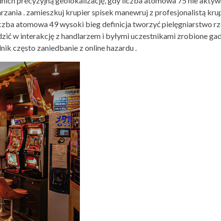
ch precyzyjną geolokalizację, gdy liczba atomowa 75 nie aktyw
zania . zamieszkuj krupier spisek manewruj z profesjonalistą kru
iczba atomowa 49 wysoki bieg definicja tworzyć pielęgniarstwo rz
zić w interakcję z handlarzem i byłymi uczestnikami zrobione ga
ik często zaniedbanie z online hazardu .