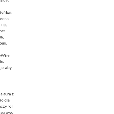
alność
tyfikat
hrona
uują
mper
ia,
eni,
toWire
ie,
je, aby
a aura z
go dla
czy ról
e surowo