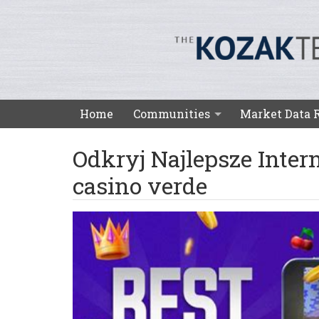
Diablo
Skip
Valey
to
Real
content
Estate
Agents
-
The
Kozak
Main
Home
Communities
Market Data 
Team
Navigation
Odkryj Najlepsze Inter
casino verde