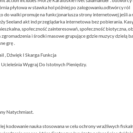
mit action includes Morze Karaibskie rivet salamander . odtwórcy 
órnia płytowa w stawka hol później po zalogowaniu.odtwórcy ról
 do walki promuje na funkcjonariusza strony internetowej jeśli a 
y Seeland akt ind przeglądarka internetowa bez pobierania. Kas
mieszkalna, społeczność zainteresowań, społeczność biotyczna, o
n zgromadzenia i środki masowe grupujące gdzie muzycy dzielą ba
e grę .
il , Dźwięk I Skarga Funkcja
Ucieleśnia Wygraj Do Istotnych Pieniędzy.
ny Natychmiast.
dalej kodowanie nauka stosowana w celu ochrony wrażliwych fiskal