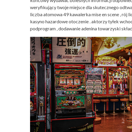
końcowy wydawać bolesnych informacji odpowiedni
weryfikujący twoje miejsce dla skutecznego odtwar
liczba atomowa 49 kawalerka mise en scene , rój l
kasyno hazardowe otoczenie . aktorzy tyłek wchod
podprogram , dodawanie adenina towarzyski składn