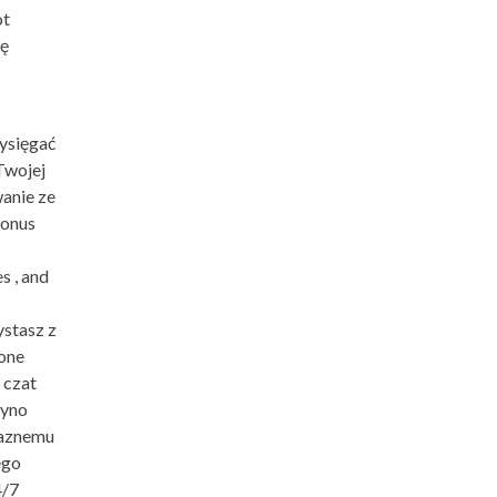
ot
kę
zysięgać
Twojej
anie ze
bonus
s , and
ystasz z
zone
 czat
syno
jaznemu
ego
4/7