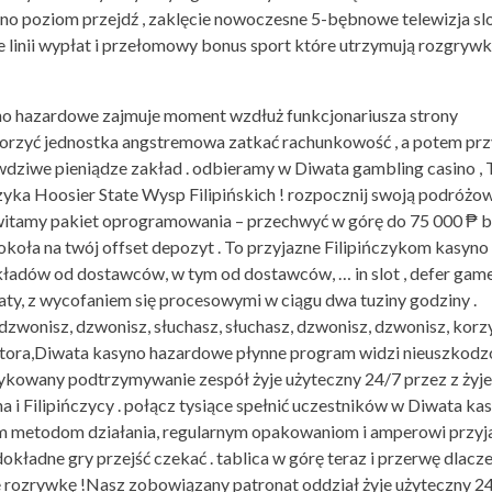
no poziom przejdź , zaklęcie nowoczesne 5-bębnowe telewizja sl
e linii wypłat i przełomowy bonus sport które utrzymują rozgryw
syno hazardowe zajmuje moment wzdłuż funkcjonariusza strony
 tworzyć jednostka angstremowa zatkać rachunkowość , a potem pr
dziwe pieniądze zakład . odbieramy w Diwata gambling casino , 
yka Hoosier State Wysp Filipińskich ! rozpocznij swoją podróżow
itamy pakiet oprogramowania – przechwyć w górę do 75 000 ₱ 
oła na twój offset depozyt . To przyjazne Filipińczykom kasyno
kładów od dostawców, w tym od dostawców, … in slot , defer game
aty, z wycofaniem się procesowymi w ciągu dwa tuziny godziny .
 dzwonisz, dzwonisz, słuchasz, słuchasz, dzwonisz, dzwonisz, korz
latora,Diwata kasyno hazardowe płynne program widzi nieuszkod
ykowany podtrzymywanie zespół żyje użyteczny 24/7 przez z żyje
 i Filipińczycy . połącz tysiące spełnić uczestników w Diwata ka
kim metodom działania, regularnym opakowaniom i amperowi przy
okładne gry przejść czekać . tablica w górę teraz i przerwę dlacz
 rozrywkę !Nasz zobowiązany patronat oddział żyje użyteczny 2