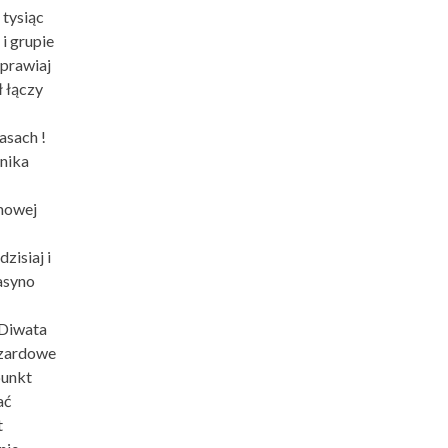
 tysiąc
i grupie
oprawiaj
 łączy
asach !
nika
omowej
zisiaj i
asyno
 Diwata
azardowe
punkt
ać
t